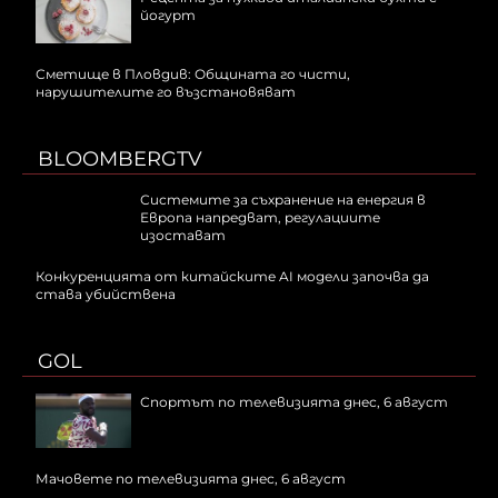
йогурт
Сметище в Пловдив: Общината го чисти,
нарушителите го възстановяват
BLOOMBERGTV
Системите за съхранение на енергия в
Европа напредват, регулациите
изостават
Конкуренцията от китайските AI модели започва да
става убийствена
GOL
Спортът по телевизията днес, 6 август
Мачовете по телевизията днес, 6 август