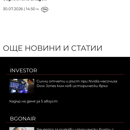
30.07.2026 | 14:50 ч.
114
ОЩЕ НОВИНИ И СТАТИИ
INVESTOR
Силни отчети и ръст при Nvidia насочиха
Dow Jones към нов исторически връх
Кадър на деня за 5 август
BGONAIR
Рецепта за пухкави италиански бухти с