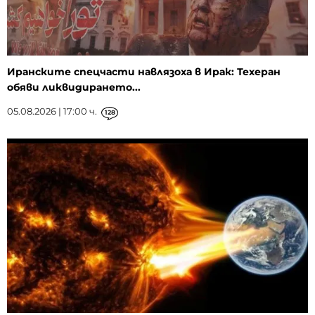
Иранските спецчасти навлязоха в Ирак: Техеран
обяви ликвидирането...
05.08.2026 | 17:00 ч.
128