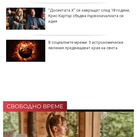
"Досиетата Х" се завръщат след 18 години,
Крис Картър сбъдва първоначалната си
идея
В социалните мрежи: 3 астрономически
явления предвещават края на света
СВОБОДНО ВРЕМЕ