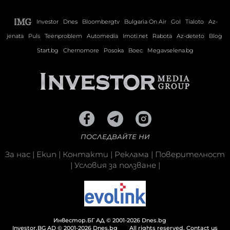
Investor
Dnes
Bloombergtv
Bulgaria On Air
Gol
Tialoto
Az-
jenata
Puls
Teenproblem
Automedia
Imoti.net
Rabota
Az-deteto
Blog
Start.bg
Chernomore
Posoka
Boec
Megavselena.bg
ПОСЛЕДВАЙТЕ НИ
За нас
|
Екип
|
Контакти
|
Реклама
|
Поверителност
|
Условия за ползване
|
Инвестор.БГ АД © 2001-2026 Dnes.bg
Investor.BG AD © 2001-2026 Dnes.bg
All rights reserved.
Contact us