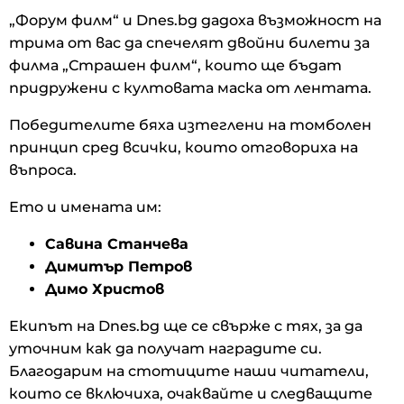
„Форум филм“ и Dnes.bg дадоха възможност на
трима от вас да спечелят двойни билети за
филма „Страшен филм“, които ще бъдат
придружени с култовата маска от лентата.
Победителите бяха изтеглени на томболен
принцип сред всички, които отговориха на
въпроса.
Ето и имената им:
Савина Станчева
Димитър Петров
Димо Христов
Екипът на Dnes.bg ще се свърже с тях, за да
уточним как да получат наградите си.
Благодарим на стотиците наши читатели,
които се включиха, очаквайте и следващите