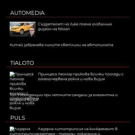
AUTOMEDIA
Създателят на Juke поема глобалния
дизайн на Nissan
Китай забранява сините светлини на автопилота
TIALOTO
Принцеса Леонор прикова всички погледи с
огненочервена рокля и нова визия
Топ 9 тенденции при летните сандали за елегантна и
модерна визия
PULS
Лазерна литотрипсия на конкремент в
уретера – подходи, показания и