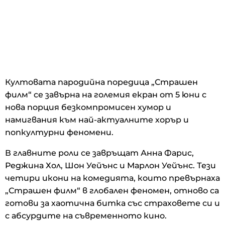
Култовата пародийна поредица „Страшен
филм“ се завърна на големия екран от 5 юни с
нова порция безкомпромисен хумор и
намигвания към най-актуалните хорър и
попкултурни феномени.
В главните роли се завръщат Анна Фарис,
Реджина Хол, Шон Уейънс и Марлон Уейънс. Тези
четири икони на комедията, които превърнаха
„Страшен филм“ в глобален феномен, отново са
готови за хаотична битка със страховете си и
с абсурдите на съвременното кино.