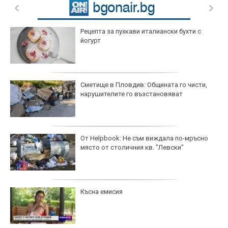
Рецепта за пухкави италиански бухти с
йогурт
Сметище в Пловдив: Общината го чисти,
нарушителите го възстановяват
От Helpbook: Не съм виждала по-мръсно
място от столичния кв. "Левски"
Късна емисия