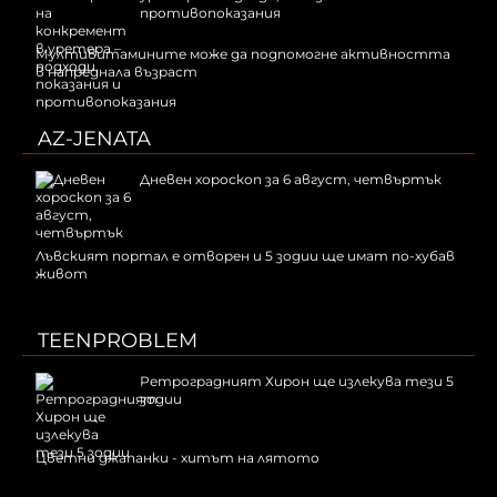
противопоказания
Мултивитамините може да подпомогне активността
в напреднала възраст
AZ-JENATA
Дневен хороскоп за 6 август, четвъртък
Лъвският портал е отворен и 5 зодии ще имат по-хубав
живот
TEENPROBLEM
Ретроградният Хирон ще излекува тези 5
зодии
Цветни джапанки - хитът на лятото