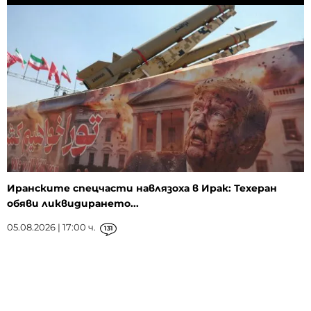
Иранските спецчасти навлязоха в Ирак: Техеран
обяви ликвидирането...
05.08.2026 | 17:00 ч.
131