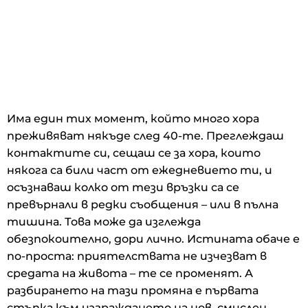
Има един тих момент, който много хора
преживяват някъде след 40-те. Преглеждаш
контактите си, сещаш се за хора, които
някога са били част от ежедневието ти, и
осъзнаваш колко от тези връзки са се
превърнали в редки съобщения – или в пълна
тишина. Това може да изглежда
обезпокоително, дори лично. Истината обаче е
по-проста: приятелствата не изчезват в
средата на живота – те се променят. А
разбирането на тази промяна е първата
стъпка към изграждането на нов, смислен