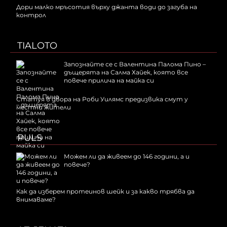
Дори малко мръсотия върху джанта води до загуба на
контрол
TIALOTO
Запознайте се с Валентина Палома Пино –
дъщерята на Салма Хайек, която все
повече прилича на майка си
Статуя в двора на Роби Уилямс предизвика смут у
местни жители
PULS
Можем ли да живеем до 146 години, а и
повече?
Как да изберем протеинов шейк и за какво трябва да
внимаваме?