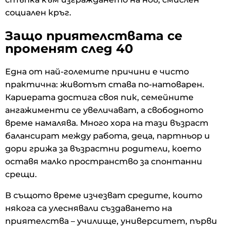
социален кръг.
Защо приятелствата се
променят след 40
Една от най-големите причини е чисто
практична: животът става по-натоварен.
Кариерата достига своя пик, семейните
ангажименти се увеличават, а свободното
време намалява. Много хора на тази възраст
балансират между работа, деца, партньор и
дори грижа за възрастни родители, което
оставя малко пространство за спонтанни
срещи.
В същото време изчезват средите, които
някога са улеснявали създаването на
приятелства – училище, университет, първи