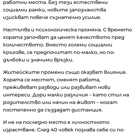
работни места. Без тези естествени
социални рамки, новите запознанства
изискват повече съзнателно усилие.
Настъпва и психологическа промяна. С времето
хората започват да ценят качеството пред
количеството. Вместо големи социални
кръгове, се предпочитат по-малко, но по-
дълбоки и значими връзки.
Житейските промени също оказват влияние.
Хората се местят, сменят работа,
преживяват разводи или развиват нови
интереси. Дори малки различия – като стил на
родителство или начин на живот – могат
постепенно да създадат дистанция.
И не на последно място е личностното
израстване. След 40 човек познава себе си по-