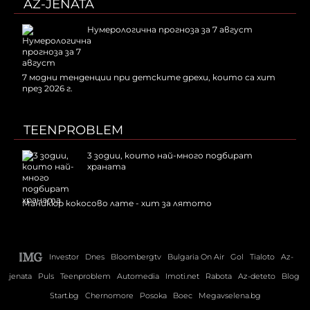
AZ-JENATA
Нумерологична прогноза за 7 август
7 модни тенденции при детските дрехи, които са хит
през 2026 г.
TEENPROBLEM
3 зодии, които най-много подбират
храната
Маникюр кокосово лате - хит за лятото
Investor
Dnes
Bloombergtv
Bulgaria On Air
Gol
Tialoto
Az-
jenata
Puls
Teenproblem
Automedia
Imoti.net
Rabota
Az-deteto
Blog
Start.bg
Chernomore
Posoka
Boec
Megavselena.bg