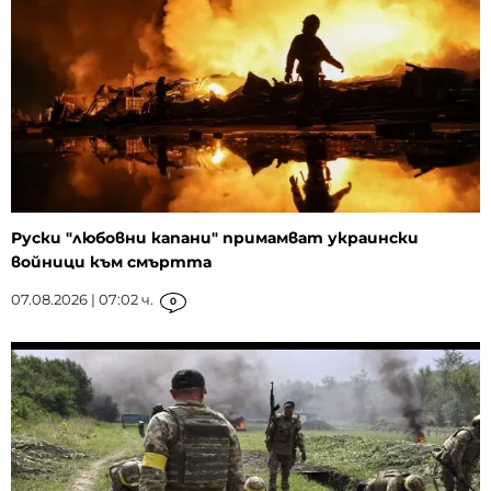
Руски "любовни капани" примамват украински
войници към смъртта
07.08.2026 | 07:02 ч.
0