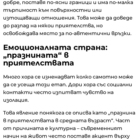
добре, поставя по-ясни граници и има по-малка
търпимост към повърхностни или
изтощаващи отношения. Това може да доведе
до разпад на някои приятелства, но
освобождава място за по-автентични връзки.
Емоционалната страна:
„празнината“ в
приятелствата
Много хора се изненадват колко самотно може
да се усеща този етап. Дори хора със социални
контакти често изпитват чувство на
изолация.
Това явление понякога се описва като „празнина
в приятелствата в средната възраст“. Част
от причината е културна – съвременният
начин на живот често поставя акцент върху