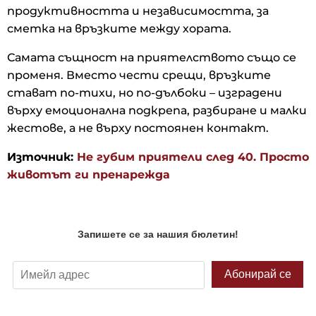
продуктивността и независимостта, за
сметка на връзките между хората.
Самата същност на приятелството също се
променя. Вместо чести срещи, връзките
стават по-тихи, но по-дълбоки – изградени
върху емоционална подкрепа, разбиране и малки
жестове, а не върху постоянен контакт.
Източник:
Не губим приятели след 40. Просто
животът ги пренарежда