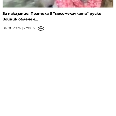
За наказание: Пратиха в “месомелачката” руски
войник облечен...
06.08.2026 | 23:00 ч.
110