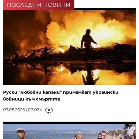
ПОСЛЕДНИ НОВИНИ
Руски "любовни капани" примамват украински
войници към смъртта
07.08.2026 | 07:02 ч.
0