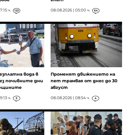
7:15 ч.
08.08.2026 | 05:00 ч.
122
64
езплатна вода в
Променят движението на
ез почивните дни
пет трамвая от днес до 30
рещините
август
9:13 ч.
08.08.2026 | 08:54 ч.
5
4