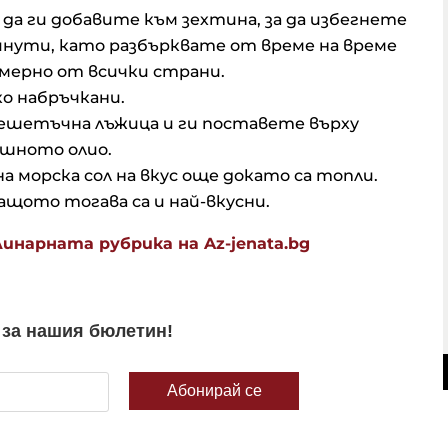
 да ги добавите към зехтина, за да избегнете
минути, като разбърквате от време на време
омерно от всички страни.
ко набръчкани.
ешетъчна лъжица и ги поставете върху
лишното олио.
 морска сол на вкус още докато са топли.
ащото тогава са и най-вкусни.
инарната рубрика на Az-jenata.bg