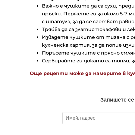
Важно е чушките да са сухи, преди
пръски. Пържете ги за около 5-7 
с шпатула, за да се сготвят равн
Трябва да са златистокафяви и ле
Извадете чушките от тигана с р
кухненска хартия, за да попие из
Поръсете чушките с прясно смляна
Сервирайте ги докато са топли, з
Още рецепти може да намерите в кул