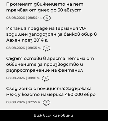
Променят движението на пет
трамвая от днес до 30 август
08.08.2026 | 08:54 ч.
5
Испания предаде на Германия 70-
годишен заподозрян за банков обир в
Аахен през 2014 г.
08.08.2026 | 08:35 ч.
3
Съдът остави в ареста петима от
обвинените за производство и
разпространение на фентанил
08.08.2026 | 08:16 ч.
4
След гонка с полицията: Задържаха
мъж, у когото намериха 460 000 евро
08.08.2026 | 07:55 ч.
7
Виж всички новини