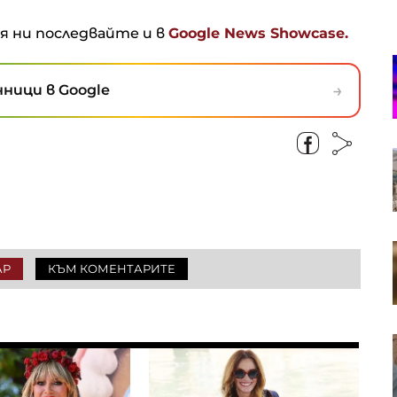
ня ни последвайте и в
Google News Showcase.
Германски стартъп разработва
дрехи, които възпрепятстват AI
→
ници в Google
камерите за наблюдение
Фед трябва да започне да се
вслушва в мнението на
обикновените хора
S&P 500 записа нов рекорд в
очакване на отварянето на
АР
КЪМ КОМЕНТАРИТЕ
Ормузкия проток
Кадър на деня за 7 август