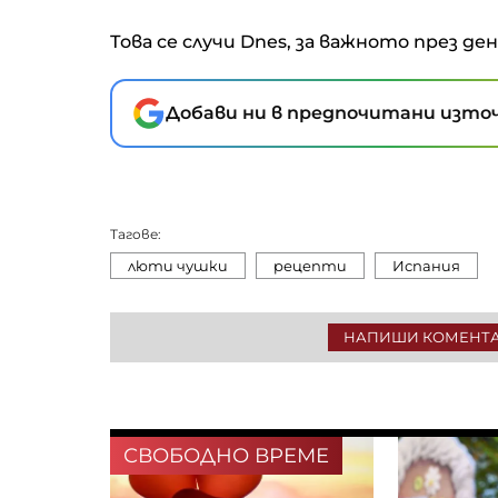
Това се случи Dnes, за важното през де
Добави ни в предпочитани източ
Тагове:
люти чушки
рецепти
Испания
НАПИШИ КОМЕНТ
СВОБОДНО ВРЕМЕ