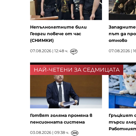
Непълнолетните били
Западните 
Георги повече от час
път да пр
(СНИМКИ)
отново
07.08.2026 | 12:48 ч.
07.08.2026 | 16
467
НАЙ-ЧЕТЕНИ ЗА СЕДМИЦАТА
Готвят голяма промяна в
Гръцкият 
пенсионната система
търси глед
Работният 
03.08.2026 | 09:38 ч.
206