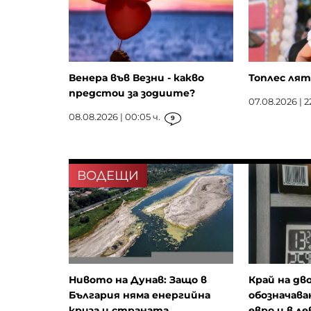
Венера във Везни - какво
Топлес лят
предстои за зодиите?
07.08.2026 | 2
08.08.2026 | 00:05 ч.
9
ВОДЕЩИ
Нивото на Дунав: Защо в
Край на д
България няма енергийна
обозначава
криза и страната...
евро и в ле