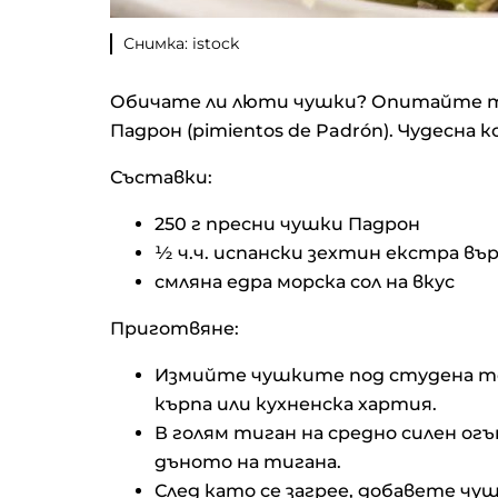
Снимка: istock
Обичате ли люти чушки? Опитайте та
Падрон (pimientos de Padrón). Чудесна 
Съставки:
250 г пресни чушки Падрон
½ ч.ч. испански зехтин екстра въ
смляна едра морска сол на вкус
Приготвяне:
Измийте чушките под студена те
кърпа или кухненска хартия.
В голям тиган на средно силен ог
дъното на тигана.
След като се загрее, добавете ч