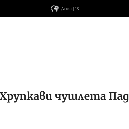
Днес | 13
 Хрупкави чушлета Па