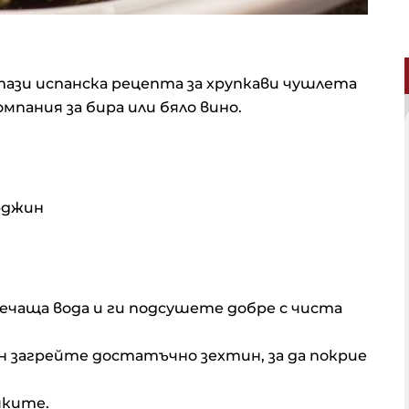
зи испанска рецепта за хрупкави чушлета
компания за бира или бяло вино.
рджин
чаща вода и ги подсушете добре с чиста
ън загрейте достатъчно зехтин, за да покрие
ушките.