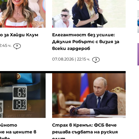
Кредитите у нас нараснаха с
повече от 16% за година до
близо 66 млрд. евро в края на
юни
о за Хайди Клум
Елегантност без усилие:
Джулия Робъртс с визия за
2:45 ч.
Апелативният съд не позволи на
7
всеки гардероб
Тръмп да строи новата бална
зала в Белия дом
07.08.2026 | 22:15 ч.
3
войното
Страх в Кремъл: ФСБ вече
не на цените в
решава съдбата на руския
вове
елит