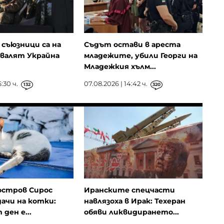
съюзници са на
Съдът остави в ареста
овалят Украйна
младежите, убили Георги на
Младежкия хълм...
:30 ч.
07.08.2026 | 14:42 ч.
132
320
остров Сирос
Иранските спецчасти
ачи на котки:
навлязоха в Ирак: Техеран
ден е...
обяви ликвидирането...