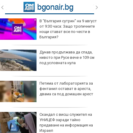
В "България сутрин" на 9 август
от 9:30 часа: Защо тропичните
нощи стават все по-чести в
България?
Дунав продължава да спада,
нивото при Русе вече е 109 см
под условната нула
Петима от лабораторията за
фентанил остават в ареста,
двама са под домашен арест
Скандал с висш служител на
УНИЦЕФ заради тайно
предаване на информация на
Израел