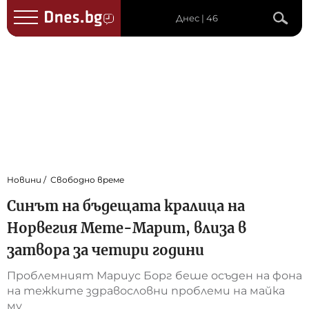
Днес | 46
Новини
Свободно време
Синът на бъдещата кралица на
Норвегия Мете-Марит, влиза в
затвора за четири години
Проблемният Мариус Борг беше осъден на фона
на тежките здравословни проблеми на майка
му