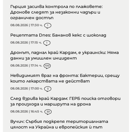
Гърция засилва контрола по плажовете:
Дронове следят за незаконни чадъри и
ограничен достъп
08.08.2026 | 17:30 ч.
1
Рецептата Dnes: Бананов кекс с шоколад
08.08.2026 | 17:15 ч.
1
Дронът, паднал край Кардам, е украински: Няма
данни за умишлен инцидент
08.08.2026 | 17:14 ч.
100
Невидимият враг на фронта: Бактерии, срещу
които лекарствата не действат
08.08.2026 | 17:00 ч.
5
След взрива край Кардам: ГЕРБ поиска отговори
за произхода и маршрута на дрона
08.08.2026 | 16:45 ч.
30
Вучич: Сърбия подкрепя териториалната
цялост на Украйна и европейския ѝ път