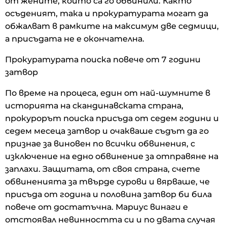
от жените, които са го обвинили. Както
осъденият, така и прокуратурата могат да
обжалват в рамките на максимум две седмици,
а присъдата не е окончателна.
Прокуратурата поиска повече от 7 години
затвор
По време на процеса, един от най-шумните в
историята на скандинавската страна,
прокурорът поиска присъда от седем години и
седем месеца затвор и очакваше съдът да го
признае за виновен по всички обвинения, с
изключение на едно обвинение за отправяне на
заплахи. Защитата, от своя страна, счете
обвиненията за твърде сурови и вярваше, че
присъда от година и половина затвор би била
повече от достатъчна. Мариус винаги е
отстоявал невинността си и по двата случая