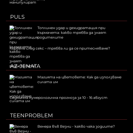
PULS
Топлинен удар и дехидратация при
кърмачета: какво трябва да знаят
родителите
Кървене след секс – трябва ли да се притесняваме?
AZ-JENATA
Магията на цветовете: Как да използваме
силата им
Седмична нумерологична прогноза за 10 - 16 август
TEENPROBLEM
Венера във Везни - какво чака зодиите?