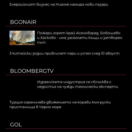
Енергийният бизнес на Huawei намира нови пазари
BGONAIR
Пожари горят край Асеновград, Бобошево
и Хасково - има засегнати къщи и затворен
път
3 китайски зодии привличат пари и успех след 10 август
BLOOMBERGTV
Израелската индустрия се сблъсква с
недостиг на чужди технически експерти
Турция ограничава движението на кораби към руски
пристанища в Черно море
GOL