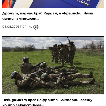
Дронът, паднал край Кардам, е украински: Няма
данни за умишлен...
08.08.2026 | 17:14 ч.
95
Невидимият враг на фронта: Бактерии, срещу
които лекарствата...