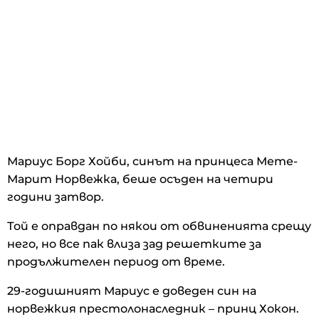
Мариус Борг Хойби, синът на принцеса Мете-
Марит Норвежка, беше осъден на четири
години затвор.
Той е оправдан по някои от обвиненията срещу
него, но все пак влиза зад решетките за
продължителен период от време.
29-годишният Мариус е доведен син на
норвежкия престолонаследник – принц Хокон.