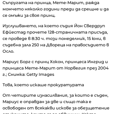
Съпругата на принца, Мете-Марит, ражда
момчето няколко години преди да срещне и да
се омъжи за своя принц.
Изслушването, на което съдия Йон Свердруп
Ефйестад прочете 128-страничната присъда,
се проведе в 8:30 ч. този понеделник, 15 юни, в
съдебна зала 250 на Двореца на правосъдието в
Осло.
Мариус Борг с принц Хокон, принцеса Ингрид и
принцеса Мете-Марит от Норвегия през 2004
г.; Снимка: Getty Images
Това, което искаше прокуратурата
От четирите изнасилвания, за които е съден,
Мариус е оправдан за две и също така е
освободен от всякакви искове за обезщетение