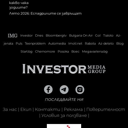
Лято 2026: Еспадрилите се завръщат
Investor
Dnes
Bloombergtv
Bulgaria On Air
Gol
Tialoto
Az-
jenata
Puls
Teenproblem
Automedia
Imoti.net
Rabota
Az-deteto
Blog
Start.bg
Chernomore
Posoka
Boec
Megavselena.bg
ПОСЛЕДВАЙТЕ НИ
За нас
|
Екип
|
Контакти
|
Реклама
|
Поверителност
|
Условия за ползване
|