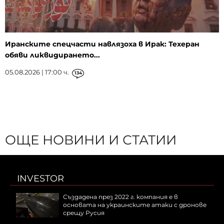
Иранските спецчасти навлязоха в Ирак: Техеран
обяви ликвидирането...
05.08.2026 | 17:00 ч.
134
ОЩЕ НОВИНИ И СТАТИИ
INVESTOR
Създадена през 2022 г. компания е в
основата на украинските атаки с дронове
срещу Русия