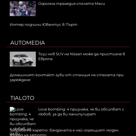
Огромна трагедия сполетя Меси
Интер подчини Ювентус в Пърт
AUTOMEDIA
Този нов SUV на Nissan може да пристигне в
Европа
Домашният контакт губи от станция на стената при
зареждане
TIALOTO
Love bombing: 4 признака, че ви обсипват с
любов, за да ви манипулират
Забравете карето: банданата е най-горещият моден
тренд на лятото