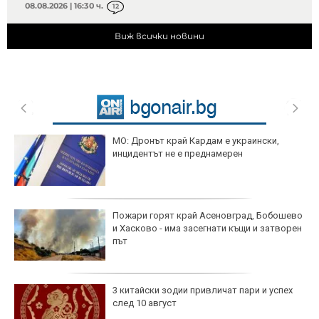
08.08.2026 | 16:30 ч.
12
Виж всички новини
МО: Дронът край Кардам е украински,
инцидентът не е преднамерен
Пожари горят край Асеновград, Бобошево
и Хасково - има засегнати къщи и затворен
път
3 китайски зодии привличат пари и успех
след 10 август