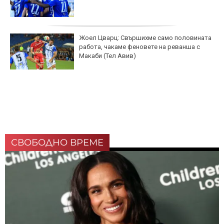
Жоел Цварц: Свършихме само половината
работа, чакаме феновете на реванша с
Макаби (Тел Авив)
СВОБОДНО ВРЕМЕ