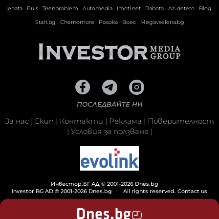
jenata
Puls
Teenproblem
Automedia
Imoti.net
Rabota
Az-deteto
Blog
Start.bg
Chernomore
Posoka
Boec
Megavselena.bg
ПОСЛЕДВАЙТЕ НИ
За нас
|
Екип
|
Контакти
|
Реклама
|
Поверителност
|
Условия за ползване
|
Инвестор.БГ АД © 2001-2026 Dnes.bg
Investor.BG AD © 2001-2026 Dnes.bg
All rights reserved.
Contact us