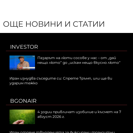
ОЩЕ НОВИНИ И СТАТИИ
INVESTOR
Пазарът на люти сосове у нас – от „дай
нещо люто“ до „искам нещо вкусно люто“
Иран изнудва съседите си: Спрете Тръмп, или ще ви
ударим тежко
BGONAIR
4 зодии привличат изобилие и късмет на 7
август 2026 г.
Иран отрече твърденията за фиксирани транзитни