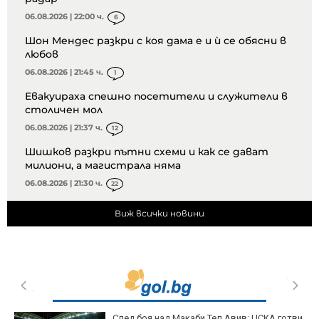
06.08.2026 | 22:00 ч.
6
Шон Мендес разкри с коя дама е и ѝ се обясни в
любов
06.08.2026 | 21:45 ч.
1
Евакуираха спешно посетители и служители в
столичен мол
06.08.2026 | 21:37 ч.
12
Шишков разкри пътни схеми и как се дават
милиони, а магистрала няма
06.08.2026 | 21:30 ч.
22
Виж всички новини
След боя над Макаби Тел Авив: ЦСКА готви