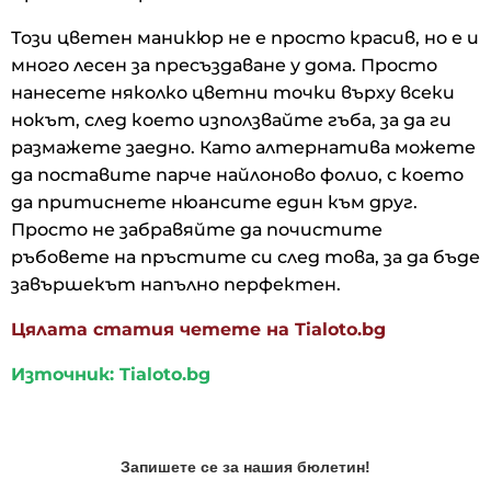
Този цветен маникюр не е просто красив, но е и
много лесен за пресъздаване у дома. Просто
нанесете няколко цветни точки върху всеки
нокът, след което използвайте гъба, за да ги
размажете заедно. Като алтернатива можете
да поставите парче найлоново фолио, с което
да притиснете нюансите един към друг.
Просто не забравяйте да почистите
ръбовете на пръстите си след това, за да бъде
завършекът напълно перфектен.
Цялата статия четете на Tialoto.bg
Източник: Tialoto.bg