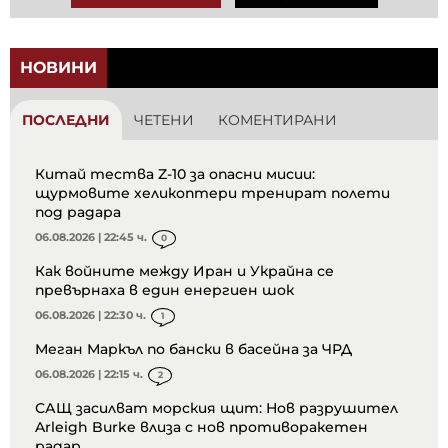
НОВИНИ
ПОСЛЕДНИ
ЧЕТЕНИ
КОМЕНТИРАНИ
Китай тества Z-10 за опасни мисии:
щурмовите хеликоптери тренират полети
под радара
06.08.2026 | 22:45 ч.
0
Как войните между Иран и Украйна се
превърнаха в един енергиен шок
06.08.2026 | 22:30 ч.
1
Меган Маркъл по бански в басейна за ЧРД
06.08.2026 | 22:15 ч.
2
САЩ засилват морския щит: Нов разрушител
Arleigh Burke влиза с нов противоракетен
радар