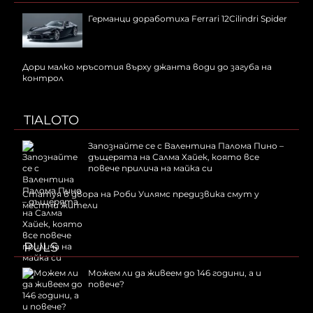
Германци доработиха Ferrari 12Cilindri Spider
Дори малко мръсотия върху джанта води до загуба на
контрол
TIALOTO
Запознайте се с Валентина Палома Пино –
дъщерята на Салма Хайек, която все
повече прилича на майка си
Статуя в двора на Роби Уилямс предизвика смут у
местни жители
PULS
Можем ли да живеем до 146 години, а и
повече?