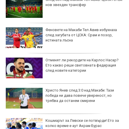
нов звезден трансфер
Феновете на Макаби Тел Авив избухнаха
след загубата от ЦСКА: Срам и позор,
истината лъсна
Отменят ли рекордите на Карлос Насар?
Ето какво реши световната федерация
след новите категории
Христо Янев след 3:0 над Макаби: Тази
победа ни дава повече увереност, но
трябва да останем смирени
Кошмарът за Левски се потвърди! Ето за
колко време е аут Акрам Бурас