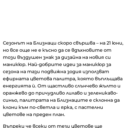
Сезонът на Близнаци скоро свършва – на 21 юни,
но все още не е късно да се вдъхновите от
този въздушен знак за дизайна на новия си
маникюр. Най-добрите идеи за маникюр за
сезона на тази подвижна зодия използват
ефирната цветова палитра, която въплъщава
енергията ѝ. От щастливо слънчево жълто и
оранжево до причудливо лилаво и зеленикаво-
синьо, палитрата на Близнаците е склонна да
клони към по-светла и ярка, с пастелни
цветове на преден план.
Въпреки че всеки от тези цветове ще