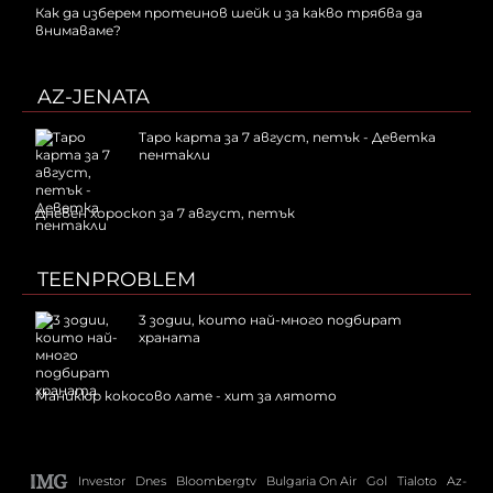
Как да изберем протеинов шейк и за какво трябва да
внимаваме?
AZ-JENATA
Таро карта за 7 август, петък - Деветка
пентакли
Дневен хороскоп за 7 август, петък
TEENPROBLEM
3 зодии, които най-много подбират
храната
Маникюр кокосово лате - хит за лятото
Investor
Dnes
Bloombergtv
Bulgaria On Air
Gol
Tialoto
Az-