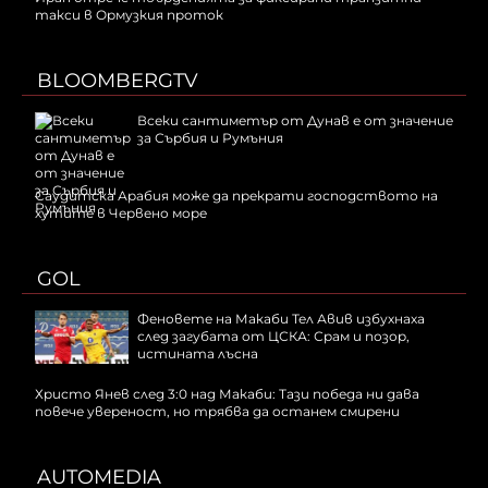
такси в Ормузкия проток
BLOOMBERGTV
Всеки сантиметър от Дунав е от значение
за Сърбия и Румъния
Саудитска Арабия може да прекрати господството на
хутите в Червено море
GOL
Феновете на Макаби Тел Авив избухнаха
след загубата от ЦСКА: Срам и позор,
истината лъсна
Христо Янев след 3:0 над Макаби: Тази победа ни дава
повече увереност, но трябва да останем смирени
AUTOMEDIA