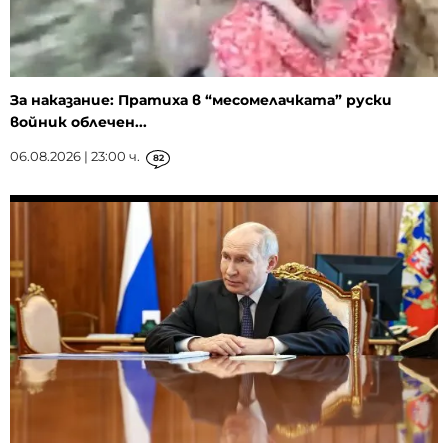
За наказание: Пратиха в “месомелачката” руски
войник облечен...
06.08.2026 | 23:00 ч.
82