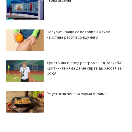
Късна емисия
Целулит - защо се появява и какво
наистина работи срещу него
Христо Янев след разгрома над "Макаби":
Критиките няма да ме спрат да работя за
ЦСКА
Рецепта за зелеви сарми с кайма