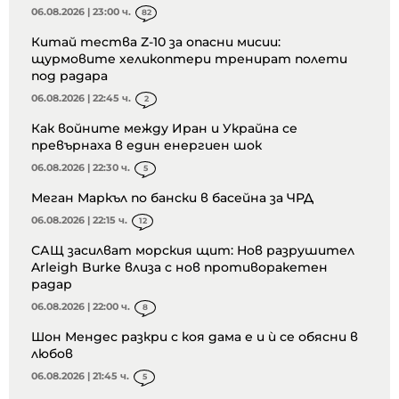
06.08.2026 | 23:00 ч.
82
Китай тества Z-10 за опасни мисии:
щурмовите хеликоптери тренират полети
под радара
06.08.2026 | 22:45 ч.
2
Как войните между Иран и Украйна се
превърнаха в един енергиен шок
06.08.2026 | 22:30 ч.
5
Меган Маркъл по бански в басейна за ЧРД
06.08.2026 | 22:15 ч.
12
САЩ засилват морския щит: Нов разрушител
Arleigh Burke влиза с нов противоракетен
радар
06.08.2026 | 22:00 ч.
8
Шон Мендес разкри с коя дама е и ѝ се обясни в
любов
06.08.2026 | 21:45 ч.
5