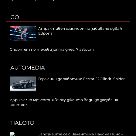
GOL
Атрактивен шампион по забиване идва в
Европа
Спортът по телевизията днес, 7 август
AUTOMEDIA
Германци доработиха Ferrari 12Cilindri Spider
Дори малко мръсотия върху джанта води до загуба на
контрол
TIALOTO
Запознайте се с Валентина Палома Пино –