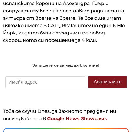
испанските корени на Алехандра, Гиър и
съпругата му все пак посещават родината на
актьора от време на време. Те все още имат
няколко имота в САЩ, включително един в Ню
Йорк, където бяха отседнали по повод
скорошното си посещение за 4 юли.
Това се случи Dnes, за важното през деня ни
последвайте и в
Google News Showcase.