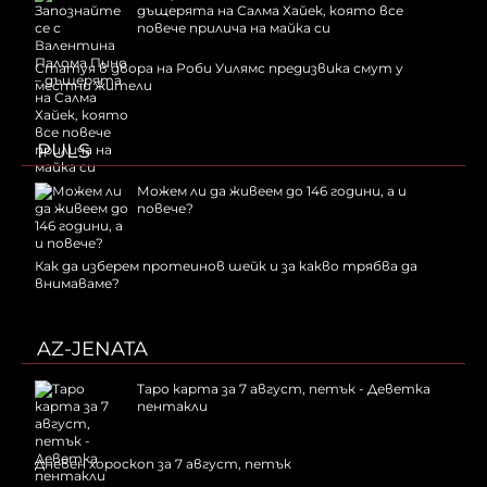
дъщерята на Салма Хайек, която все
повече прилича на майка си
Статуя в двора на Роби Уилямс предизвика смут у
местни жители
PULS
Можем ли да живеем до 146 години, а и
повече?
Как да изберем протеинов шейк и за какво трябва да
внимаваме?
AZ-JENATA
Таро карта за 7 август, петък - Деветка
пентакли
Дневен хороскоп за 7 август, петък