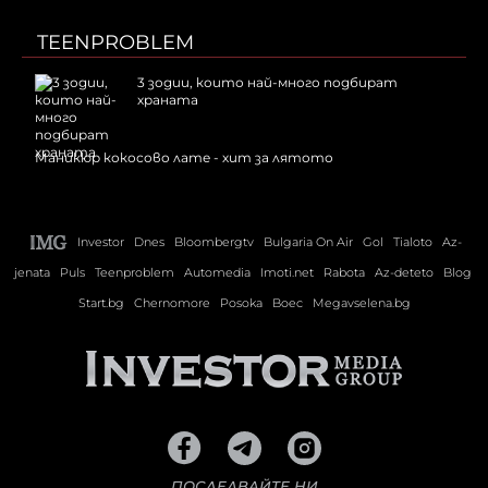
TEENPROBLEM
3 зодии, които най-много подбират
храната
Маникюр кокосово лате - хит за лятото
Investor
Dnes
Bloombergtv
Bulgaria On Air
Gol
Tialoto
Az-
jenata
Puls
Teenproblem
Automedia
Imoti.net
Rabota
Az-deteto
Blog
Start.bg
Chernomore
Posoka
Boec
Megavselena.bg
ПОСЛЕДВАЙТЕ НИ