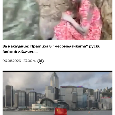
За наказание: Пратиха в “месомелачката” руски
войник облечен...
06.08.2026 | 23:00 ч.
82