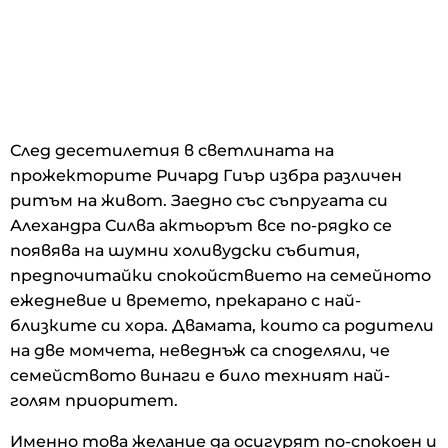
След десетилетия в светлината на
прожекторите Ричард Гиър избра различен
ритъм на живот. Заедно със съпругата си
Алехандра Силва актьорът все по-рядко се
появява на шумни холивудски събития,
предпочитайки спокойствието на семейното
ежедневие и времето, прекарано с най-
близките си хора. Двамата, които са родители
на две момчета, неведнъж са споделяли, че
семейството винаги е било техният най-
голям приоритет.
Именно това желание да осигурят по-спокоен и