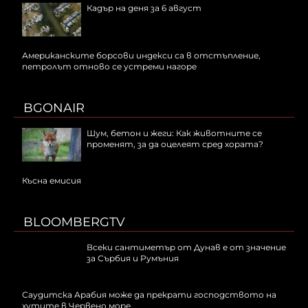
Кадър на деня за 6 август
Американските борсови индекси са в отстъпление,
петролът отново се устреми нагоре
BGONAIR
Шум, бетон и жеги: Как животните се
променят, за да оцелеят сред хората?
Късна емисия
BLOOMBERGTV
Всеки сантиметър от Дунав е от значение
за Сърбия и Румъния
Саудитска Арабия може да прекрати господството на
хутите в Червено море