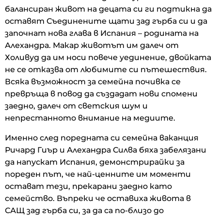
балансиран живот на децата си ги подтикна да
оставят Съединените щати зад гърба си и да
започнат нова глава в Испания – родината на
Алехандра. Макар животът им далеч от
Холивуд да им носи повече уединение, двойката
не се отказва от любимите си пътешествия.
Всяка възможност за семейна почивка се
превръща в повод да създадат нови спомени
заедно, далеч от светския шум и
непрестанното внимание на медиите.
Именно след поредната си семейна ваканция
Ричард Гиър и Алехандра Силва бяха забелязани
да напускат Испания, демонстрирайки за
пореден път, че най-ценните им моменти
остават тези, прекарани заедно като
семейство. Въпреки че оставиха живота в
САЩ зад гърба си, за да са по-близо до