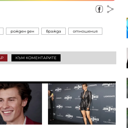
Кадър на деня за 6 август
рожден ден
вражда
отношения
Американските борсови индекси
са в отстъпление, петролът
АР
КЪМ КОМЕНТАРИТЕ
отново се устреми нагоре
OTP Group отчете силни
финансови резултати през
първото полугодие
В Европа работят над 10 хил.
пивоварни, в България те са 42