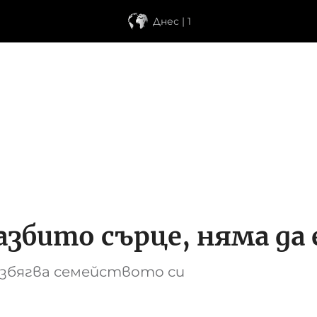
Днес | 1
збито сърце, няма да е
избягва семейството си