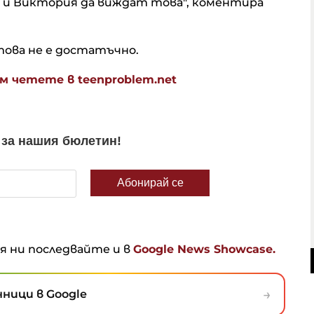
 и Виктория да виждат това", коментира
това не е достатъчно.
 четете в teenproblem.net
ня ни последвайте и в
Google News Showcase.
→
ници в Google