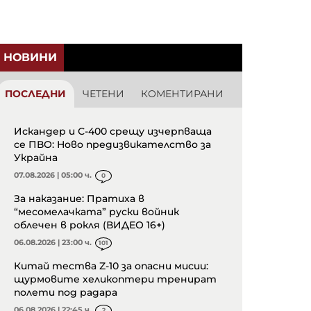
НОВИНИ
ПОСЛЕДНИ
ЧЕТЕНИ
КОМЕНТИРАНИ
Искандер и С-400 срещу изчерпваща
се ПВО: Ново предизвикателство за
Украйна
07.08.2026 | 05:00 ч.
0
За наказание: Пратиха в
“месомелачката” руски войник
облечен в рокля (ВИДЕО 16+)
06.08.2026 | 23:00 ч.
101
Китай тества Z-10 за опасни мисии:
щурмовите хеликоптери тренират
полети под радара
06.08.2026 | 22:45 ч.
2