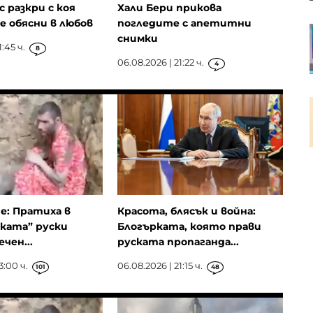
 разкри с коя
Хали Бери прикова
се обясни в любов
погледите с апетитни
Пазарният регулатор на ЕС ще
снимки
оценява управлението на риска
:45 ч.
8
в управляващите дружества
06.08.2026 | 21:22 ч.
4
RWE се отказва от проектите си
за морски вятърни паркове в
САЩ
ие: Пратиха в
Красота, блясък и война:
ката” руски
Блогърката, която прави
чен...
руската пропаганда...
3:00 ч.
06.08.2026 | 21:15 ч.
101
48