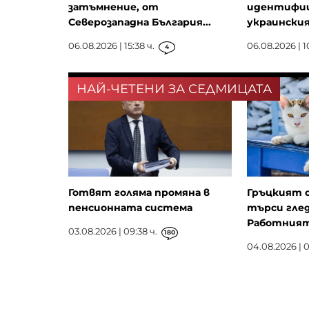
затъмнение, от
идентифиц
Северозападна България...
украински
06.08.2026 | 15:38 ч.
06.08.2026 | 1
4
НАЙ-ЧЕТЕНИ ЗА СЕДМИЦАТА
Готвят голяма промяна в
Гръцкият 
пенсионната система
търси глед
Работният 
03.08.2026 | 09:38 ч.
180
04.08.2026 | 0