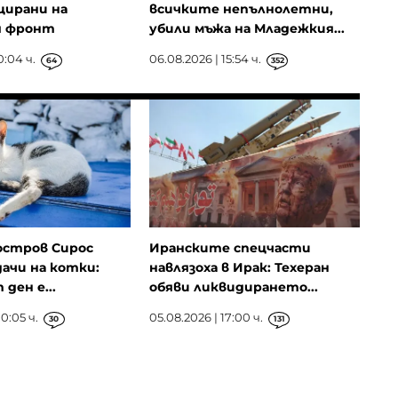
ирани на
всичките непълнолетни,
я фронт
убили мъжа на Младежкия...
0:04 ч.
06.08.2026 | 15:54 ч.
64
352
остров Сирос
Иранските спецчасти
ачи на котки:
навлязоха в Ирак: Техеран
ден е...
обяви ликвидирането...
0:05 ч.
05.08.2026 | 17:00 ч.
30
131