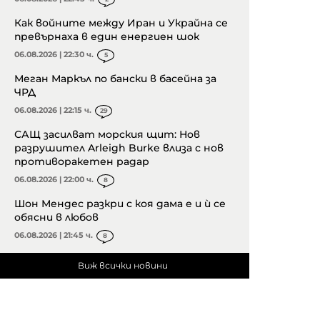
Как войните между Иран и Украйна се
превърнаха в един енергиен шок
06.08.2026 | 22:30 ч.
5
Меган Маркъл по бански в басейна за
ЧРД
06.08.2026 | 22:15 ч.
29
САЩ засилват морския щит: Нов
разрушител Arleigh Burke влиза с нов
противоракетен радар
06.08.2026 | 22:00 ч.
8
Шон Мендес разкри с коя дама е и ѝ се
обясни в любов
06.08.2026 | 21:45 ч.
8
Виж всички новини