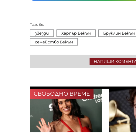
Тагове:
звезди
Харпър Бекъм
Бруклин Бекъм
семейство Бекъм
НАПИШИ КОМЕНТ
СВОБОДНО ВРЕМЕ