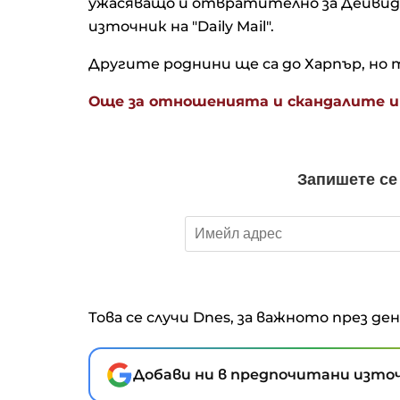
ужасяващо и отвратително за Дейвид
източник на "Daily Mail".
Другите роднини ще са до Харпър, но 
Още за отношенията и скандалите им
Това се случи Dnes, за важното през де
Добави ни в предпочитани източ