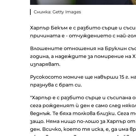
Снимка: Getty Images
Харпър Бекъм е с разбито сърце и съсип
причината е - отчуждението с най-гол
Влошените отношения на Бруклин със
година, а надеждите за помирение на Х
изпаряват.
Русокосото момиче ще навърши 15 г. на 
празнува с брат си.
"Харпър е с разбито сърце и съсипана 
сега рожденият ѝ ден е само след няк
веднъж. Те бяха толкова близки. Сега т
защо. Няма нищо по-лошо за Харпър от
ден. Всичко, което тя иска, е, да има в