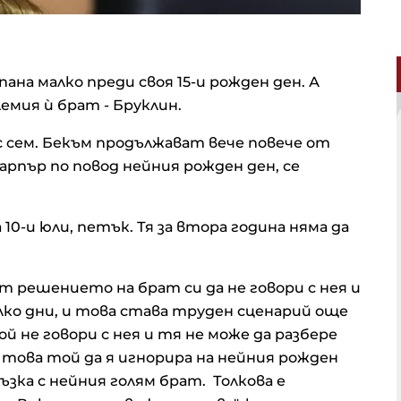
ана малко преди своя 15-и рожден ден. А
емия ѝ брат - Бруклин.
 сем. Бекъм продължават вече повече от
арпър по повод нейния рожден ден, се
10-и юли, петък. Тя за втора година няма да
от решението на брат си да не говори с нея и
олко дни, и това става труден сценарий още
ой не говори с нея и тя не може да разбере
 това той да я игнорира на нейния рожден
ръзка с нейния голям брат. Толкова е