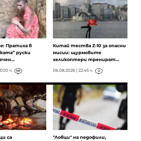
ие: Пратиха в
Китай тества Z-10 за опасни
ката” руски
мисии: щурмовите
чен...
хеликоптери тренират...
3:00 ч.
06.08.2026 | 22:45 ч.
101
2
ци са
"Ловци" на педофили,