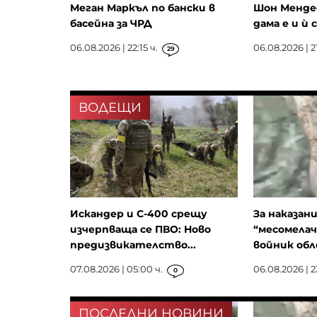
Меган Маркъл по бански в
Шон Мендес
басейна за ЧРД
дама е и ѝ 
06.08.2026 | 22:15 ч.
06.08.2026 | 21
29
ВОДЕЩИ
Искандер и С-400 срещу
За наказан
изчерпваща се ПВО: Ново
“месомелач
предизвикателство...
войник обле
07.08.2026 | 05:00 ч.
06.08.2026 | 2
0
ПОСЛЕДНИ НОВИНИ