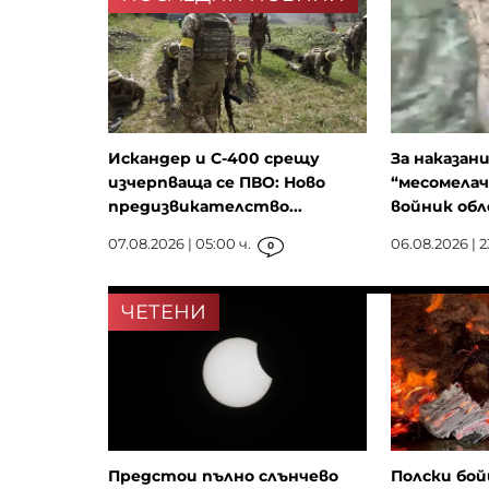
Искандер и С-400 срещу
За наказан
изчерпваща се ПВО: Ново
“месомелач
предизвикателство...
войник обле
07.08.2026 | 05:00 ч.
06.08.2026 | 2
0
ЧЕТЕНИ
Предстои пълно слънчево
Полски бой