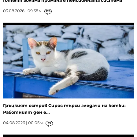
Готвят голяма промяна в пенсионната система
03.08.2026 | 09:38 ч.
228
Гръцкият остров Сирос търси гледачи на котки:
Работният ден е...
04.08.2026 | 00:05 ч.
33