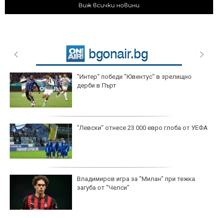
Виж всички новини
"Интер" победи "Ювентус" в зрелищно
дерби в Пърт
"Левски" отнесе 23 000 евро глоба от УЕФА
Владимиров игра за "Милан" при тежка
загуба от "Челси"