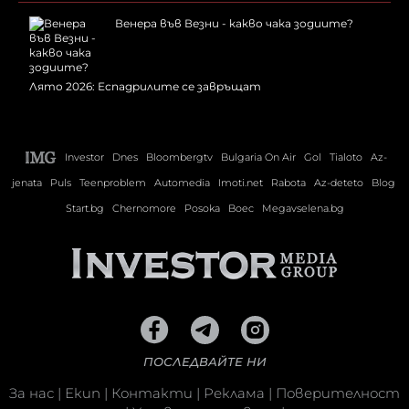
Венера във Везни - какво чака зодиите?
Лято 2026: Еспадрилите се завръщат
Investor
Dnes
Bloombergtv
Bulgaria On Air
Gol
Tialoto
Az-
jenata
Puls
Teenproblem
Automedia
Imoti.net
Rabota
Az-deteto
Blog
Start.bg
Chernomore
Posoka
Boec
Megavselena.bg
ПОСЛЕДВАЙТЕ НИ
За нас
|
Екип
|
Контакти
|
Реклама
|
Поверителност