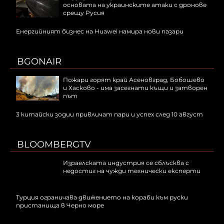
основата на украинските атаки с дронове
срещу Русия
Енергийният бизнес на Huawei намира нови пазари
BGONAIR
Пожари горят край Асеновград, Бобошево
и Хасково - има засегнати къщи и затворен
път
3 китайски зодии привличат пари и успех след 10 август
BLOOMBERGTV
Израелската индустрия се сблъсква с
недостиг на чужди технически експерти
Турция ограничава движението на кораби към руски
пристанища в Черно море