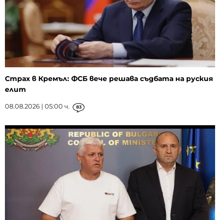
Страх в Кремъл: ФСБ вече решава съдбата на руския
елит
08.08.2026 | 05:00 ч.
83