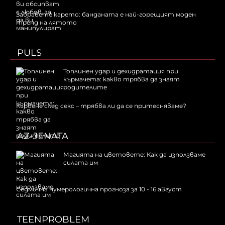
Забравете карето: банданата е най-горещият моден
тренд на лятото
PULS
Топлинен удар и дехидратация при
кърмачета: какво трябва да знаят
родителите
Кървене след секс – трябва ли да се притесняваме?
AZ-JENATA
Магията на цветовете: Как да използваме
силата им
Седмична нумерологична прогноза за 10 - 16 август
TEENPROBLEM