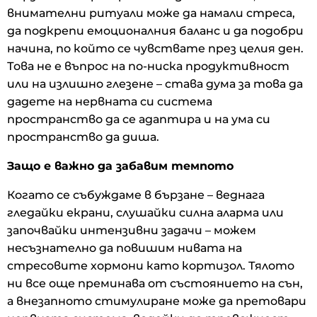
внимателни ритуали може да намали стреса,
да подкрепи емоционалния баланс и да подобри
начина, по който се чувствате през целия ден.
Това не е въпрос на по-ниска продуктивност
или на излишно глезене – става дума за това да
дадете на нервната си система
пространство да се адаптира и на ума си
пространство да диша.
Защо е важно да забавим темпото
Когато се събуждаме в бързане – веднага
гледайки екрани, слушайки силна аларма или
започвайки интензивни задачи – можем
несъзнателно да повишим нивата на
стресовите хормони като кортизол. Тялото
ни все още преминава от състоянието на сън,
а внезапното стимулиране може да претовари