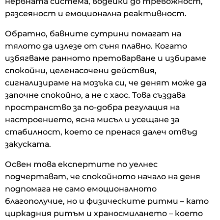
нервната система, водейки до тревожност,
разсеяност и емоционална реактивност.
Обратно, бавните сутрини помагат на
тялото да излезе от съня плавно. Когато
избягваме ранното претоварване и избираме
спокойни, целенасочени действия,
сигнализираме на мозъка си, че денят може да
започне спокойно, а не с хаос. Това създава
пространство за по-добра регулация на
настроението, ясна мисъл и усещане за
стабилност, което се пренася далеч отвъд
закуската.
Освен това експертите по уелнес
подчертават, че спокойното начало на деня
подпомага не само емоционалното
благополучие, но и физическите ритми – като
циркадния ритъм и храносмилането – което