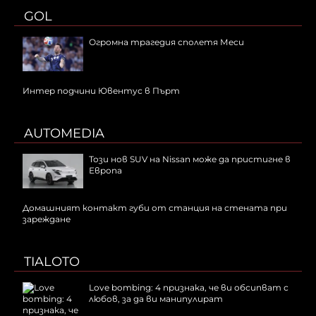
GOL
Огромна трагедия сполетя Меси
Интер подчини Ювентус в Пърт
AUTOMEDIA
Този нов SUV на Nissan може да пристигне в
Европа
Домашният контакт губи от станция на стената при
зареждане
TIALOTO
Love bombing: 4 признака, че ви обсипват с
любов, за да ви манипулират