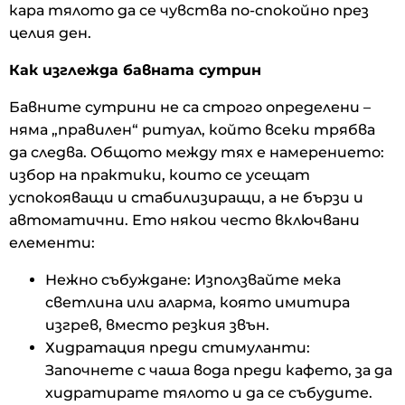
кара тялото да се чувства по-спокойно през
целия ден.
Как изглежда бавната сутрин
Бавните сутрини не са строго определени –
няма „правилен“ ритуал, който всеки трябва
да следва. Общото между тях е намерението:
избор на практики, които се усещат
успокояващи и стабилизиращи, а не бързи и
автоматични. Ето някои често включвани
елементи:
Нежно събуждане: Използвайте мека
светлина или аларма, която имитира
изгрев, вместо резкия звън.
Хидратация преди стимуланти:
Започнете с чаша вода преди кафето, за да
хидратирате тялото и да се събудите.