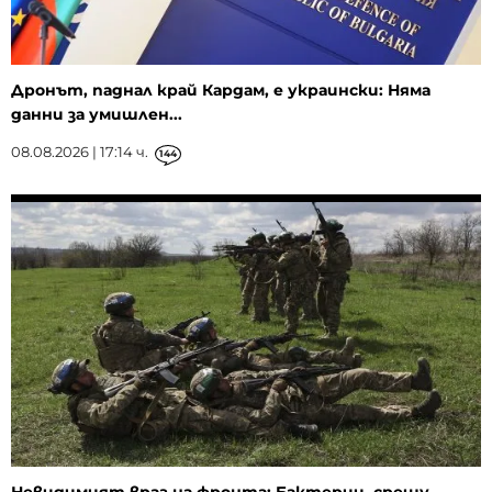
Дронът, паднал край Кардам, е украински: Няма
данни за умишлен...
08.08.2026 | 17:14 ч.
144
Невидимият враг на фронта: Бактерии, срещу