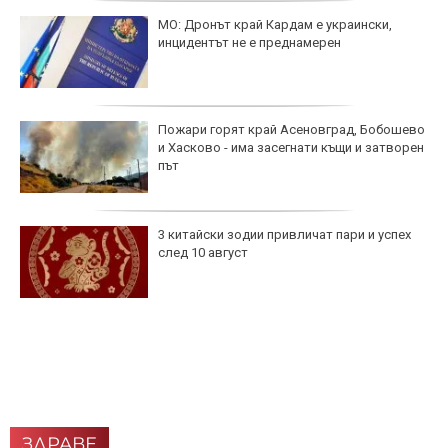
МО: Дронът край Кардам е украински,
инцидентът не е преднамерен
Пожари горят край Асеновград, Бобошево
и Хасково - има засегнати къщи и затворен
път
3 китайски зодии привличат пари и успех
след 10 август
ЗДРАВЕ