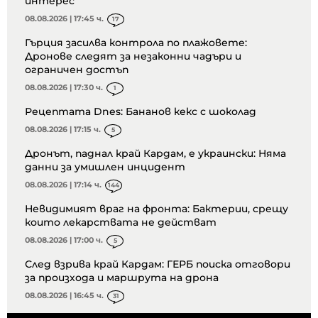
интерес
08.08.2026 | 17:45 ч.
17
Гърция засилва контрола по плажовете:
Дронове следят за незаконни чадъри и
ограничен достъп
08.08.2026 | 17:30 ч.
1
Рецептата Dnes: Бананов кекс с шоколад
08.08.2026 | 17:15 ч.
5
Дронът, паднал край Кардам, е украински: Няма
данни за умишлен инцидент
08.08.2026 | 17:14 ч.
144
Невидимият враг на фронта: Бактерии, срещу
които лекарствата не действат
08.08.2026 | 17:00 ч.
5
След взрива край Кардам: ГЕРБ поиска отговори
за произхода и маршрута на дрона
08.08.2026 | 16:45 ч.
31