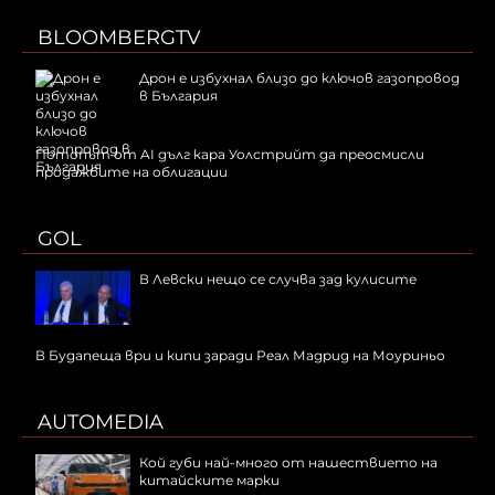
BLOOMBERGTV
Дрон е избухнал близо до ключов газопровод
в България
Потопът от AI дълг кара Уолстрийт да преосмисли
продажбите на облигации
GOL
В Левски нещо се случва зад кулисите
В Будапеща ври и кипи заради Реал Мадрид на Моуриньо
AUTOMEDIA
Кой губи най-много от нашествието на
китайските марки