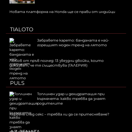
Новата платформа на Honda ще се прави от индийци
TIALOTO
Забравете карето: банданата е най-
горещият моден тренд на лятото
Любов от пръв поглед: 13 звездни двойки, които
доказват, че тя съществува (ГАЛЕРИЯ)
PULS
Топлинен удар и дехидратация при
кърмачета: какво трябва да знаят
родителите
Кървене след секс – трябва ли да се притесняваме?