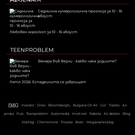
AZ-JENATA
Седмична нумерологична прогноза за 10 - 16
август
Любовен хороскоп за 10 - 16 август
TEENPROBLEM
Венера във Везни - какво чака зодиите?
Лято 2026: Еспадрилите се завръщат
Investor
Dnes
Bloombergtv
Bulgaria On Air
Gol
Tialoto
Az-
jenata
Puls
Teenproblem
Automedia
Imoti.net
Rabota
Az-deteto
Blog
Start.bg
Chernomore
Posoka
Boec
Megavselena.bg