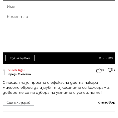
Публикувай
0
от 500
1
чичо Ади
0
2
преди 2 месеца
С нищо, тази проста и ефикасна диета накара
милиони евреи да изгубят излишните си килограми,
доверете се на избора на умните и успешните!
отговор
Сигнализирай