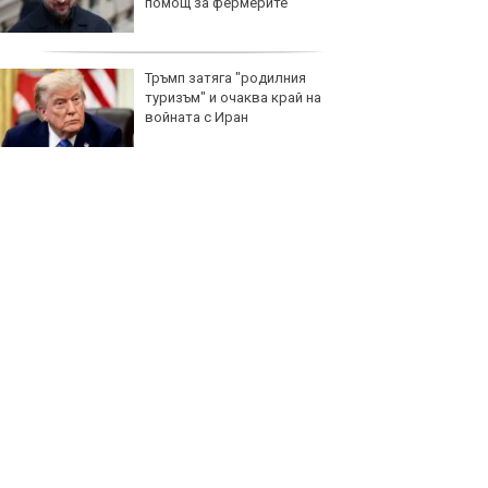
помощ за фермерите
Тръмп затяга "родилния
туризъм" и очаква край на
войната с Иран