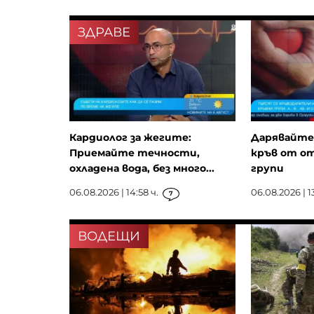
ЗДРАВЕ
Кардиолог за жегите:
Дарявайте!
Приемайте течности,
кръв от о
охладена вода, без много...
групи
06.08.2026 | 14:58 ч.
06.08.2026 | 13
7
ВОДЕЩИ