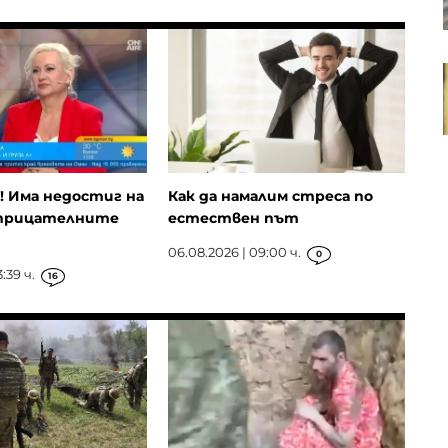
Пазарният регулатор на ЕС ще
оценява управлението на риска
в управляващите дружества
 Има недостиг на
Как да намалим стреса по
трицателните
естествен път
06.08.2026 | 09:00 ч.
0
:39 ч.
16