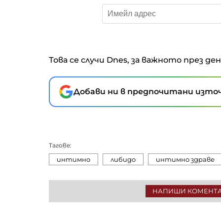
Това се случи Dnes, за важното през де
Добави ни в предпочитани източ
Тагове:
интимно
либидо
интимно здраве
НАПИШИ КОМЕНТ