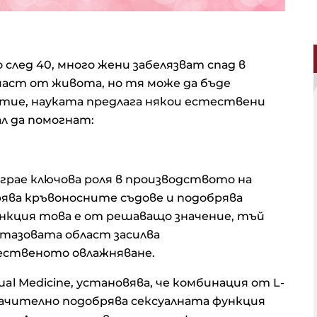
след 40, много жени забелязват спад в
 част от живота, но тя може да бъде
стие, науката предлага някои естествени
л да помогнат:
грае ключова роля в производството на
рява кръвоносните съдове и подобрява
нкция това е от решаващо значение, тъй
 тазовата област засилва
ественото овлажняване.
ual Medicine, установява, че комбинация от L-
начително подобрява сексуалната функция