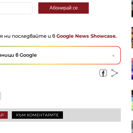
несъответствия, които могат да
провалят Вертикалния газов
коридор
Кадър на деня за 6 август
ня ни последвайте и в
Google News Showcase.
→
ници в Google
Американските борсови индекси
са в отстъпление, петролът
отново се устреми нагоре
OTP Group отчете силни
финансови резултати през
първото полугодие
АР
КЪМ КОМЕНТАРИТЕ
В Европа работят над 10 хил.
пивоварни, в България те са 42