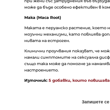
при жени със затруднения във възбуда
може да бъде особено ефективен в ко
Мака (Maca Root)
Маката е перуанско растение, което не
мозъчни механизми, като повлиява доп
нивата на естроген.
Клинични проучвания показват, че мож
намали симптомите на сексуална дисфу
също така може да помогне за намаля
настроението.
Източник:
5 добавки, които повишав