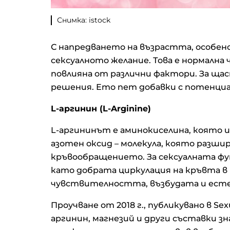
Снимка: istock
С напредването на възрастта, особено 
сексуалното желание. Това е нормална
повлияна от различни фактори. За ща
решения. Ето пет добавки с потенциа
L-аргинин (L-Arginine)
L-аргининът е аминокиселина, която и
азотен оксид – молекула, която разши
кръвообращението. За сексуалната фу
като добрата циркулация на кръвта в
чувствителността, възбудата и ест
Проучване от 2018 г., публикувано в Sex
аргинин, магнезий и други съставки з