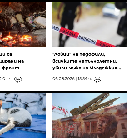
ци са
"Ловци" на педофили,
ирани на
всичките непълнолетни,
я фронт
убили мъжа на Младежкия...
0:04 ч.
06.08.2026 | 15:54 ч.
64
354