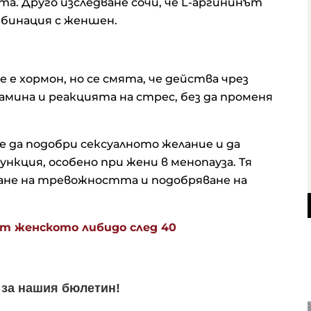
та. Друго изследване сочи, че L-аргининът
мбинация с женшен.
 е хормон, но се смята, че действа чрез
амина и реакцията на стрес, без да променя
е да подобри сексуалното желание и да
нкция, особено при жени в менопауза. Тя
ване на тревожността и подобряване на
ат женското либидо след 40
Търговци виждат