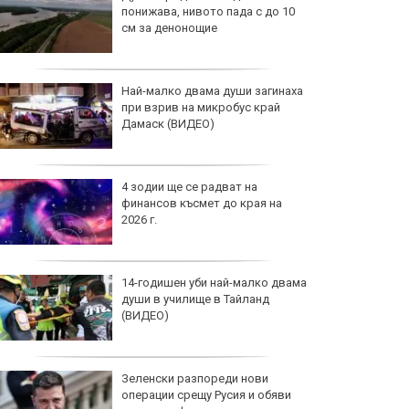
понижава, нивото пада с до 10
см за денонощие
Най-малко двама души загинаха
при взрив на микробус край
Дамаск (ВИДЕО)
4 зодии ще се радват на
финансов късмет до края на
2026 г.
14-годишен уби най-малко двама
души в училище в Тайланд
(ВИДЕО)
Зеленски разпореди нови
операции срещу Русия и обяви