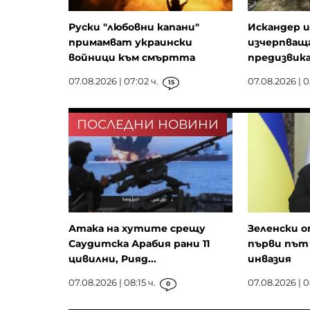
Руски "любовни капани"
Искандер и
примамват украински
изчерпваща
войници към смъртта
предизвика
07.08.2026 | 07:02 ч.
07.08.2026 | 0
15
ПОСЛЕДНИ НОВИНИ
Атака на хутите срещу
Зеленски о
Саудитска Арабия рани 11
първи път 
цивилни, Рияд...
инвазия
07.08.2026 | 08:15 ч.
07.08.2026 | 0
0