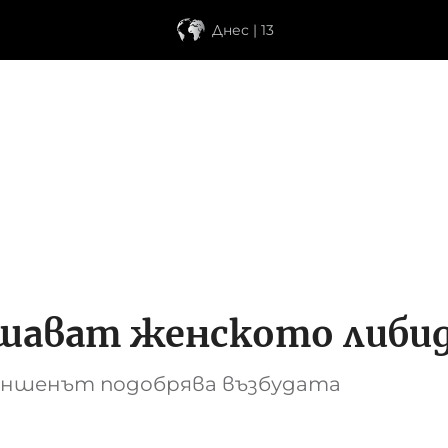
Днес | 13
шават женското либид
женшенът подобрява възбудата