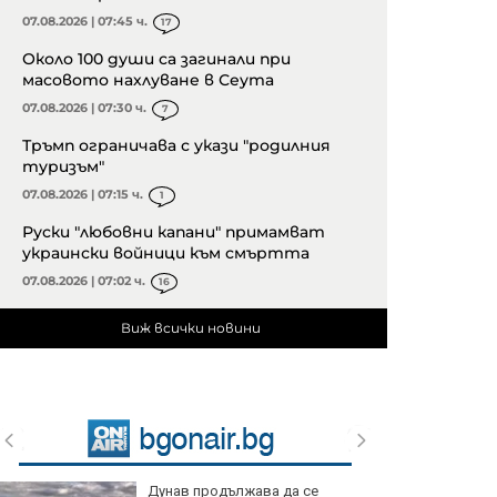
07.08.2026 | 07:45 ч.
17
Около 100 души са загинали при
масовото нахлуване в Сеута
07.08.2026 | 07:30 ч.
7
Тръмп ограничава с укази "родилния
туризъм"
07.08.2026 | 07:15 ч.
1
Руски "любовни капани" примамват
украински войници към смъртта
07.08.2026 | 07:02 ч.
16
Виж всички новини
Дунав продължава да се