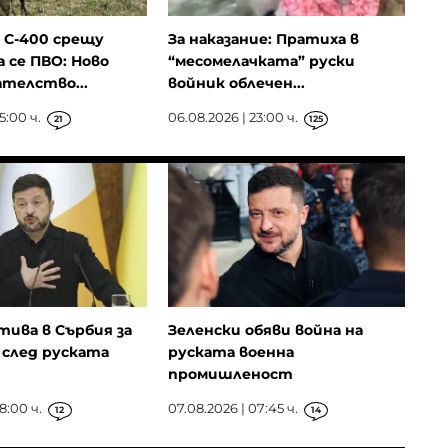
 С-400 срещу
За наказание: Пратиха в
 се ПВО: Ново
“месомелачката” руски
телство...
войник облечен...
5:00 ч.
06.08.2026 | 23:00 ч.
21
125
тива в Сърбия за
Зеленски обяви война на
след руската
руската военна
промишленост
8:00 ч.
07.08.2026 | 07:45 ч.
12
14