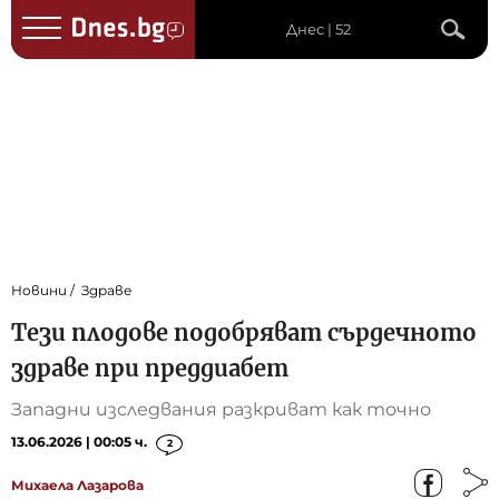
Днес | 52
Новини
Здраве
Тези плодове подобряват сърдечното
здраве при преддиабет
Западни изследвания разкриват как точно
13.06.2026 | 00:05 ч.
2
Михаела Лазарова