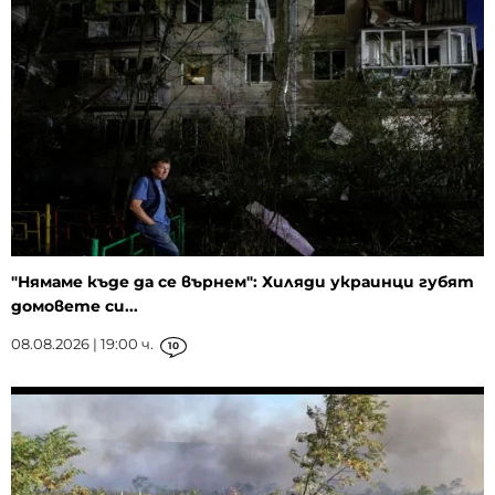
"Нямаме къде да се върнем": Хиляди украинци губят
домовете си...
08.08.2026 | 19:00 ч.
10