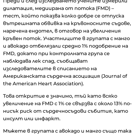
Преди и след изследването учените измерили
дилатация, медиирана от потока (FMD) –
тест, който показва колко добре се отпуска
вътрешната обвивка на кръвоносните съдове,
наречена ендотел, в отговор на увеличения
кръвен поток. Участниците в групата с манго
и авокадо отбелязали средно 1% подобрение на
FMD, докато при контролната група се
наблюдава лек спад, съобщават
изследователите в списанието на
Американската сърдечна асоциация (Journal of
the American Heart Association).
Това откритие е значимо, тъй като всяко
увеличение на FMD с 1% се свързва с около 13% по-
нисък риск от сърдечносъдови събития, като
инсулт или инфаркт.
Мъжете в групата с авокадо и манго също така