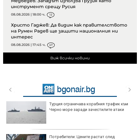
Медведев: Западът използва Грузия като
инструмент срещу Русия
08.08.2026 | 18:00 ч.
12
Христо Гаджев: Да видим как правителството
на Румен Радев ще защити националния ни
интерес
08.08.2026 | 17:45 ч.
47
Виж всички новини
Турция ограничава корабния трафик към
Черно море заради зачестилите атаки
Потребители: Цените растат след