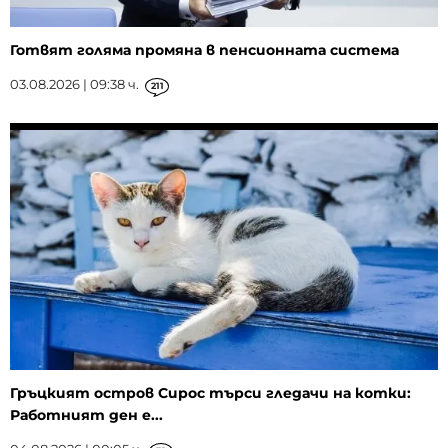
Готвят голяма промяна в пенсионната система
03.08.2026 | 09:38 ч.
211
Гръцкият остров Сирос търси гледачи на котки:
Работният ден е...