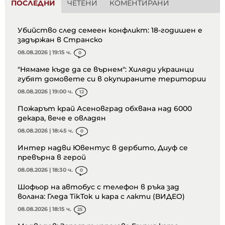
ПОСЛЕДНИ
ЧЕТЕНИ
КОМЕНТИРАНИ
Убийство след семеен конфликт: 18-годишен е
задържан в Странско
08.08.2026 | 19:15 ч.
0
"Нямаме къде да се върнем": Хиляди украинци
губят домовете си в окупираните територии
08.08.2026 | 19:00 ч.
12
Пожарът край Асеновград обхвана над 6000
декара, вече е овладян
08.08.2026 | 18:45 ч.
0
Интер надви Ювентус в дербито, Диуф се
превърна в герой
08.08.2026 | 18:30 ч.
0
Шофьор на автобус с телефон в ръка зад
волана: Гледа TikTok и кара с лакти (ВИДЕО)
08.08.2026 | 18:15 ч.
25