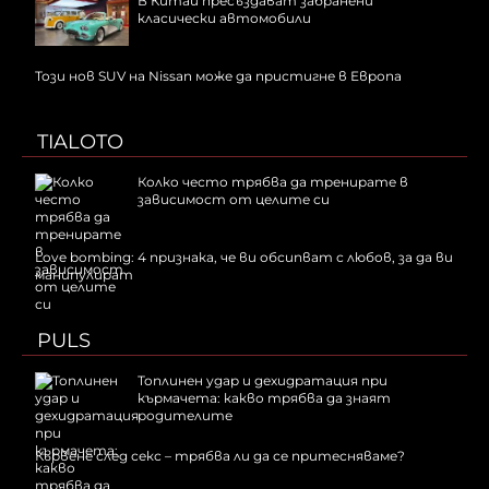
В Китай пресъздават забранени
класически автомобили
Този нов SUV на Nissan може да пристигне в Европа
TIALOTO
Колко често трябва да тренирате в
зависимост от целите си
Love bombing: 4 признака, че ви обсипват с любов, за да ви
манипулират
PULS
Топлинен удар и дехидратация при
кърмачета: какво трябва да знаят
родителите
Кървене след секс – трябва ли да се притесняваме?