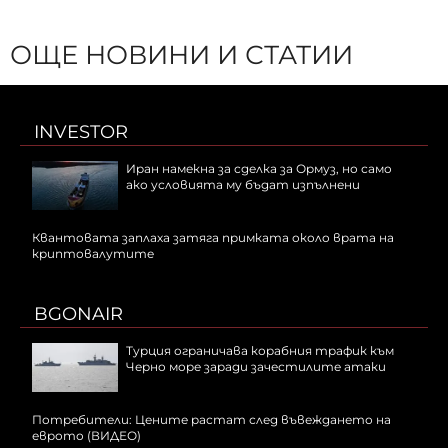
ОЩЕ НОВИНИ И СТАТИИ
INVESTOR
Иран намекна за сделка за Ормуз, но само
ако условията му бъдат изпълнени
Квантовата заплаха затяга примката около врата на
криптовалутите
BGONAIR
Турция ограничава корабния трафик към
Черно море заради зачестилите атаки
Потребители: Цените растат след въвеждането на
еврото (ВИДЕО)