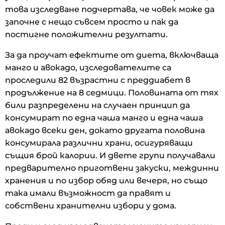
това изследване подчертава, че човек може да
започне с нещо съвсем просто и пак да
постигне положителни резултати.
За да проучат ефектите от диета, включваща
манго и авокадо, изследователите са
проследили 82 възрастни с преддиабет в
продължение на 8 седмици. Половината от тях
били разпределени на случаен принцип да
консумират по една чаша манго и една чаша
авокадо всеки ден, докато другата половина
консумирала различни храни, осигуряващи
същия брой калории. И двете групи получавали
предварително приготвени закуски, междинни
хранения и по избор обяд или вечеря, но също
така имали възможност да правят и
собствени хранителни избори у дома.