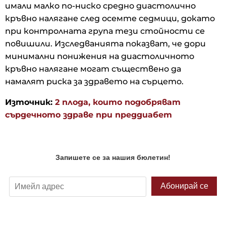
имали малко по-ниско средно диастолично
кръвно налягане след осемте седмици, докато
при контролната група тези стойности се
повишили. Изследванията показват, че дори
минимални понижения на диастоличното
кръвно налягане могат съществено да
намалят риска за здравето на сърцето.
Източник:
2 плода, които подобряват
сърдечното здраве при преддиабет