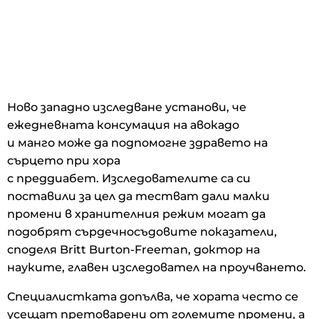
Ново западно изследване установи, че
ежедневната консумация на авокадо
и манго може да подпомогне здравето на
сърцето при хора
с преддиабет. Изследователите са си
поставили за цел да тестват дали малки
промени в хранителния режим могат да
подобрят сърдечносъдовите показатели,
споделя Britt Burton-Freeman, доктор на
науките, главен изследовател на проучването.
Специалистката допълва, че хората често се
усещат претоварени от големите промени, а