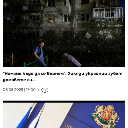
"Нямаме къде да се върнем": Хиляди украинци губят
домовете си...
08.08.2026 | 19:00 ч.
10