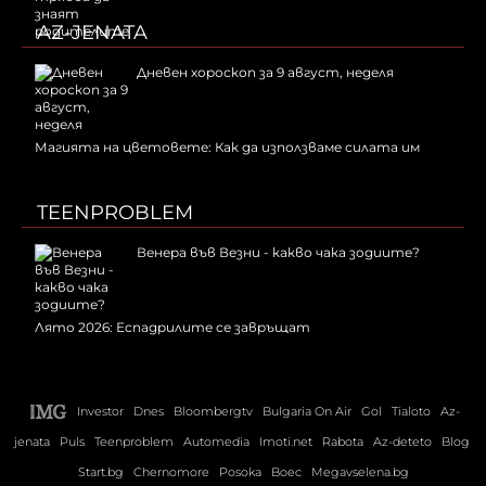
AZ-JENATA
Дневен хороскоп за 9 август, неделя
Магията на цветовете: Как да използваме силата им
TEENPROBLEM
Венера във Везни - какво чака зодиите?
Лято 2026: Еспадрилите се завръщат
Investor
Dnes
Bloombergtv
Bulgaria On Air
Gol
Tialoto
Az-
jenata
Puls
Teenproblem
Automedia
Imoti.net
Rabota
Az-deteto
Blog
Start.bg
Chernomore
Posoka
Boec
Megavselena.bg