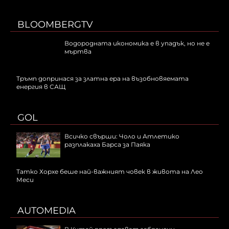
BLOOMBERGTV
Водородната икономика е в упадък, но не е
мъртва
Тръмп допринася за златна ера на възобновяемата
енергия в САЩ
GOL
Всичко свърши: Чоло и Атлетико
разплакаха Барса за Паяка
Татко Хорхе беше най-важният човек в живота на Лео
Меси
AUTOMEDIA