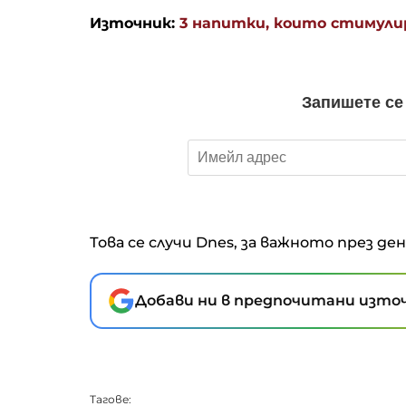
Източник:
3 напитки, които стимули
Това се случи Dnes, за важното през де
Добави ни в предпочитани източ
Тагове: