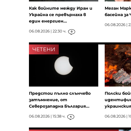
Как войните между Иран и
Меган Марк
Украйна се превърнаха в
басейна за
един енергиен...
06.08.2026 | 22
06.08.2026 | 22:30 ч.
0
ЧЕТЕНИ
Предстои пълно слънчево
Полски бой
затъмнение, от
идентифиц
Северозападна България...
украински
06.08.2026 | 15:38 ч.
06.08.2026 | 1
4