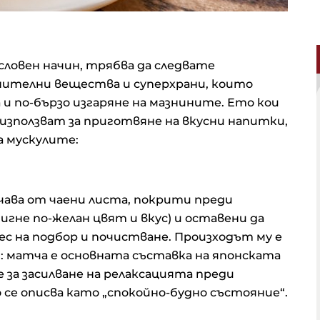
словен начин, трябва да следвате
нителни вещества и суперхрани, които
 и по-бързо изгаряне на мазнините. Ето кои
 използват за приготвяне на вкусни напитки,
а мускулите:
учава от чаени листа, покрити преди
игне по-желан цвят и вкус) и оставени да
ес на подбор и почистване. Произходът му е
я: матча е основната съставка на японската
е за засилване на релаксацията преди
 се описва като „спокойно-будно състояние“.