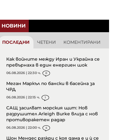
НОВИНИ
ПОСЛЕДНИ
ЧЕТЕНИ
КОМЕНТИРАНИ
Как войните между Иран и Украйна се
превърнаха в един енергиен шок
06.08.2026 | 22:30 ч.
0
Меган Маркъл по бански в басейна за
ЧРД
06.08.2026 | 22:15 ч.
1
САЩ засилват морския щит: Нов
разрушител Arleigh Burke влиза с нов
противоракетен радар
06.08.2026 | 22:00 ч.
4
Шон Мендес разкри с коя дама е и ѝ се