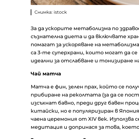
Снимка: istock
За да ускорите метаболизма по здраво
съзнателна диета и да включвате хра
помагат за ускоряване на метаболизма
са 3-те суперхрани, които могат да се
идеални за отслабване и тонизиране н
Чай матча
Матча е фин, зелен прах, който се пол
прибиране на реколтата (за да се пост
изсъхнат бавно, преди друг бавен проц
китайски, но е популяризиран в Япони
чаена церемония от XIV век. Използва с
медитация и допринася за това, което