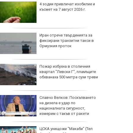
4 зодии привличат изобилие и
късмет на 7 август 2026 г.
Иран отрече твърденията за
фиксирани транзитни такси в
Ормузкия проток
Пожар избухна в столичния
квартал "Левски Г", пламъците
обхванаха 500 метра сухи треви
Славчо Велков: Поскъпването
на дизела е удар по
националната сигурност,
измерим с такъв от ракети
ЦСКА унищожи "Макаби" (Тел