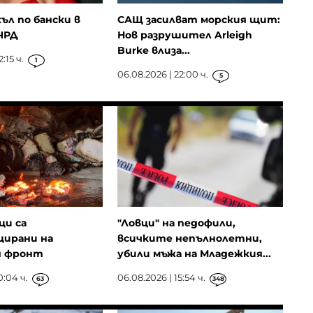
ъл по бански в
САЩ засилват морския щит:
 ЧРД
Нов разрушител Arleigh
Burke влиза...
:15 ч.
1
06.08.2026 | 22:00 ч.
5
ци са
"Ловци" на педофили,
ирани на
всичките непълнолетни,
я фронт
убили мъжа на Младежкия...
0:04 ч.
06.08.2026 | 15:54 ч.
63
348