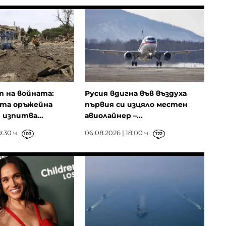
 на войната:
Русия вдигна във въздуха
ата оръжейна
първия си изцяло местен
изпитва...
авиолайнер –...
9:30 ч.
06.08.2026 | 18:00 ч.
103
122