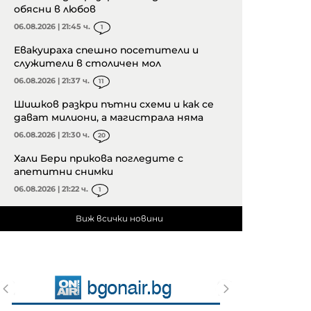
обясни в любов
06.08.2026 | 21:45 ч.
1
Евакуираха спешно посетители и
служители в столичен мол
06.08.2026 | 21:37 ч.
11
Шишков разкри пътни схеми и как се
дават милиони, а магистрала няма
06.08.2026 | 21:30 ч.
20
Хали Бери прикова погледите с
апетитни снимки
06.08.2026 | 21:22 ч.
1
Виж всички новини