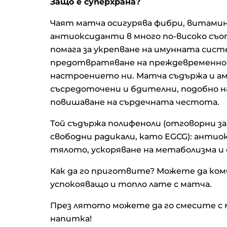
Защо е суперхрана?
Чаят матча осигурява фибри, витамин
антиоксиданти в много по-високо съо
помага за укрепване на имунната сист
предотвратяване на преждевременнот
настроението ни. Матча съдържа и а
съсредоточени и бдителни, подобно н
повишаване на сърдечната честота.
Той съдържа полифеноли (отговорни з
свободни радикали, като EGCG): антио
тялото, ускоряване на метаболизма и
Как да го приготвите? Можете да комб
успокояващо и топло лате с матча.
През лятото можете да го смесите с 
напитка!