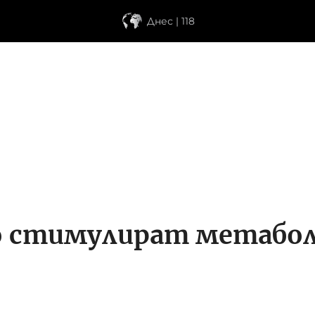
Днес | 118
о стимулират метабол