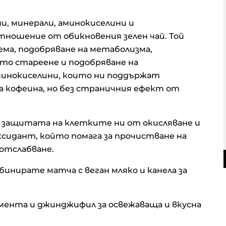
и, минерали, аминокиселини и
тношение от обикновения зелен чай. Той
ема, подобряване на метаболизма,
о стареене и подобряване на
минокиселини, които ни поддържат
а кофеина, но без страничния ефект от
а защитата на клетките ни от окисляване и
ксидант, който помага за прочистване на
 отслабване.
инирате матча с веган мляко и канела за
мента и джинджифил за освежаваща и вкусна