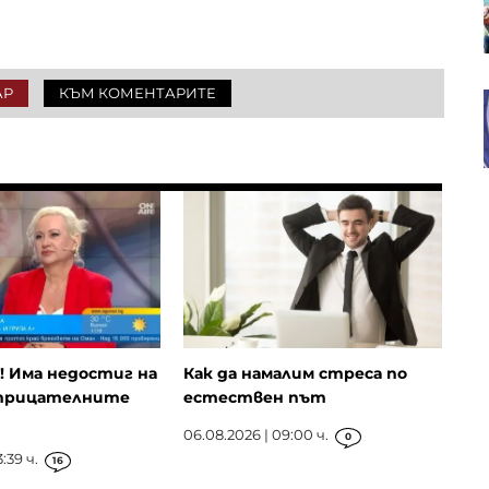
върне към бюджетни излишъци?
АР
КЪМ КОМЕНТАРИТЕ
ЕК и Испания обсъждат
допълнителна финансова
подкрепа след мигрантската
криза в Сеута
 Има недостиг на
Как да намалим стреса по
трицателните
естествен път
06.08.2026 | 09:00 ч.
0
:39 ч.
16