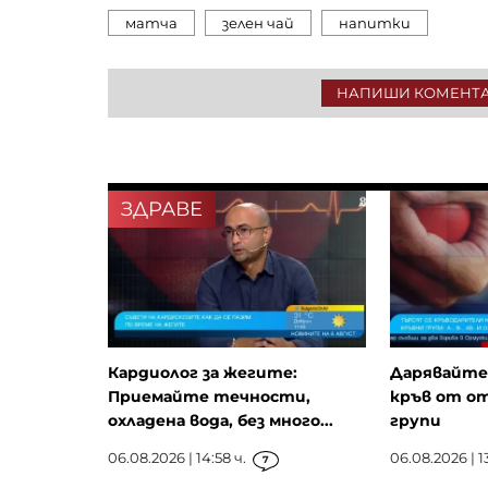
матча
зелен чай
напитки
НАПИШИ КОМЕНТ
ЗДРАВЕ
Кардиолог за жегите:
Дарявайте!
Приемайте течности,
кръв от о
охладена вода, без много...
групи
06.08.2026 | 14:58 ч.
06.08.2026 | 13
7