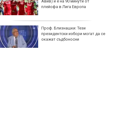
Авив) и е на 90 минути от
плейофа в Лига Европа
Проф. Близнашки: Тези
президентски избори могат да се
окажат съдбоносни