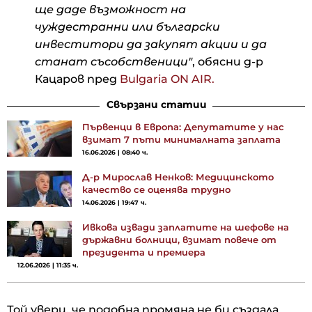
ще даде възможност на
чуждестранни или български
инвеститори да закупят акции и да
станат съсобственици"
, обясни д-р
Кацаров пред
Bulgaria ON AIR.
Свързани статии
Първенци в Европа: Депутатите у нас
взимат 7 пъти минималната заплата
16.06.2026 | 08:40 ч.
Д-р Мирослав Ненков: Медицинското
качество се оценява трудно
14.06.2026 | 19:47 ч.
Ивкова извади заплатите на шефове на
държавни болници, взимат повече от
президента и премиера
12.06.2026 | 11:35 ч.
Той увери, че подобна промяна не би създала