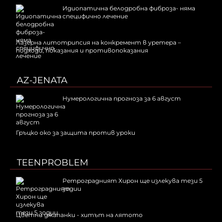
Идиопатична белодробна фиброза- няма
специфично лечение
Лазерна литотрипсия на конкремент в уретера –
подходи, показания и противопоказания
AZ-JENATA
Нумерологична прогноза за 6 август
Гръцко око за защита против уроки
TEENPROBLEM
Ретроградният Хирон ще излекува тези 5
зодии
Цветни джапанки - хитът на лятото