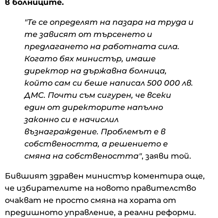
в болниците.
"Те се определят на пазара на труда и
те зависят от търсенето и
предлагането на работната сила.
Когато бях министър, имаше
директор на държавна болница,
който сам си беше написал 500 000 лв.
ДМС. Почти съм сигурен, че всеки
един от директорите напълно
законно си е начислил
възнаграждение. Проблемът е в
собствеността, а решението е
смяна на собствеността"
, заяви той.
Бившият здравен министър коментира още,
че избирателите на новото правителство
очакват не просто смяна на хората от
предишното управление, а реални реформи.