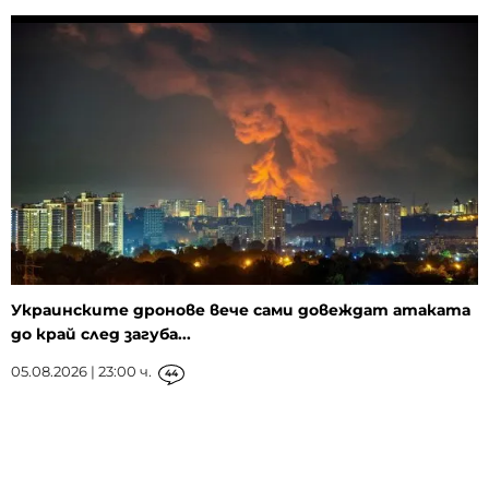
Украинските дронове вече сами довеждат атаката
до край след загуба...
05.08.2026 | 23:00 ч.
44