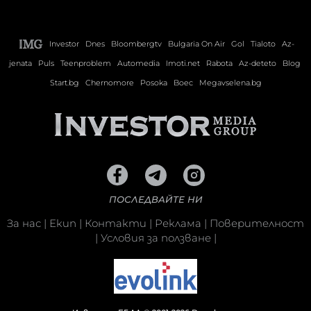
Investor
Dnes
Bloombergtv
Bulgaria On Air
Gol
Tialoto
Az-
jenata
Puls
Teenproblem
Automedia
Imoti.net
Rabota
Az-deteto
Blog
Start.bg
Chernomore
Posoka
Boec
Megavselena.bg
ПОСЛЕДВАЙТЕ НИ
За нас
|
Екип
|
Контакти
|
Реклама
|
Поверителност
|
Условия за ползване
|