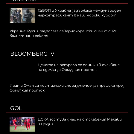
ГДБОП и Украйна задържаха международен
наркотрафикант в наш морски курорт
Украйна: Русия разполага севернокорейски сили със 120
балистични ракети
BLOOMBERGTV
Цената на петрола се понижи в очакване
на сделка за Ормузкия проток
Иран и Оман са постигнали споразумение за трафика през
Ормузкия проток
GOL
ЦСКА гостува днес на отслабения Макаби
в Грузия