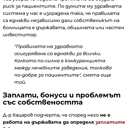
риск за пациентите. По думите му здравната
система у нас е изградена така, че правилата
са еднакви независимо дали собственикът на
болницата е държавата, общината или частен
инвеститор.
"Правилата на здравното
осигуряване са еднакви за всички.
Колкото по-силна е конкуренцията
между лечебните заведения, толкова
по-добре за пациентите",
смята още
той.
Заплати, бонуси и проблемът
със собствеността
Д-р Кацаров подчерта, че според него
не е
работа на държавата да определя
заплатите