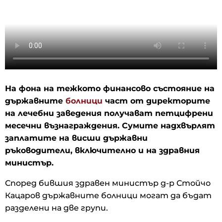
На фона на тежкото финансово състояние на
държавните
болници
част от директорите
на лечебни заведения получават петцифрени
месечни възнаграждения. Сумите надхвърлят
заплатите на висши държавни
ръководители, включително и на здравния
министър.
Според бившия здравен министър д-р Стойчо
Кацаров държавните болници могат да бъдат
разделени на две групи.