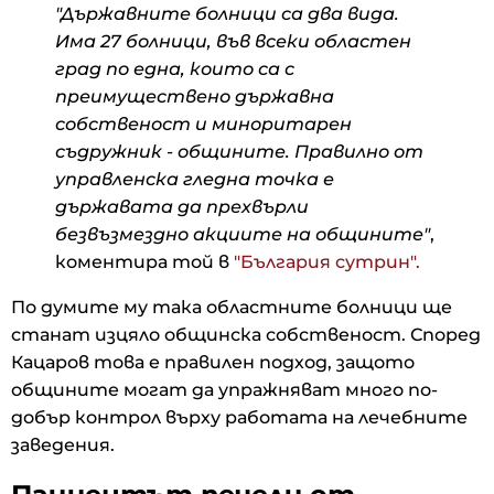
"Държавните болници са два вида.
Има 27 болници, във всеки областен
град по една, които са с
преимуществено държавна
собственост и миноритарен
съдружник - общините. Правилно от
управленска гледна точка е
държавата да прехвърли
безвъзмездно акциите на общините"
,
коментира той в
"България сутрин".
По думите му така областните болници ще
станат изцяло общинска собственост. Според
Кацаров това е правилен подход, защото
общините могат да упражняват много по-
добър контрол върху работата на лечебните
заведения.