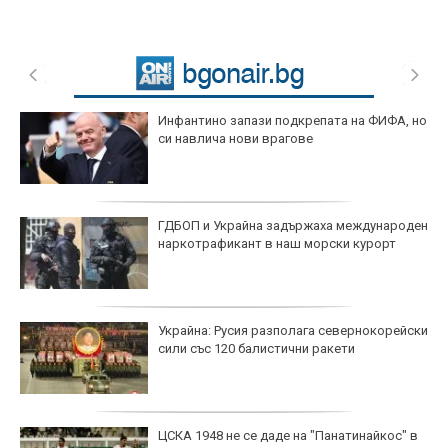
Инфантино запази подкрепата на ФИФА, но
си навлича нови врагове
ГДБОП и Украйна задържаха международен
наркотрафикант в наш морски курорт
Украйна: Русия разполага севернокорейски
сили със 120 балистични ракети
ЦСКА 1948 не се даде на "Панатинайкос" в