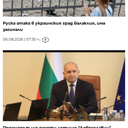
Руска атака в украинския град Балаклия, има
загинали
06.08.2026 | 07:30 ч.
0
Премиерът ще посети летище “Доброславци”