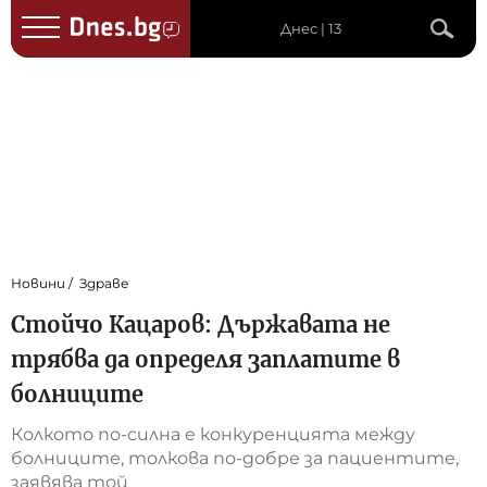
Днес | 13
Новини
Здраве
Стойчо Кацаров: Държавата не
трябва да определя заплатите в
болниците
Колкото по-силна е конкуренцията между
болниците, толкова по-добре за пациентите,
заявява той