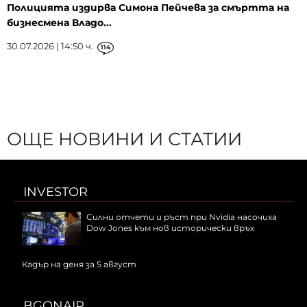
Полицията издирва Симона Пейчева за смъртта на
бизнесмена Владо...
30.07.2026 | 14:50 ч.
114
ОЩЕ НОВИНИ И СТАТИИ
INVESTOR
Силни отчети и ръст при Nvidia насочиха
Dow Jones към нов исторически връх
Кадър на деня за 5 август
BGONAIR