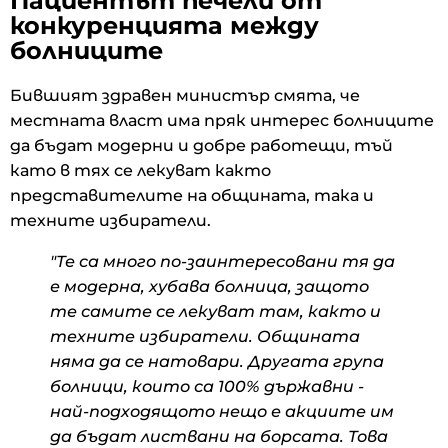
Пациентът печели от
конкуренцията между
болниците
Бившият здравен министър смята, че
местната власт има пряк интерес болниците
да бъдат модерни и добре работещи, тъй
като в тях се лекуват както
представителите на общината, така и
техните избиратели.
"Те са много по-заинтересовани тя да
е модерна, хубава болница, защото
те самите се лекуват там, както и
техните избиратели. Общината
няма да се натовари. Другата група
болници, които са 100% държавни -
най-подходящото нещо е акциите им
да бъдат листвани на борсата. Това