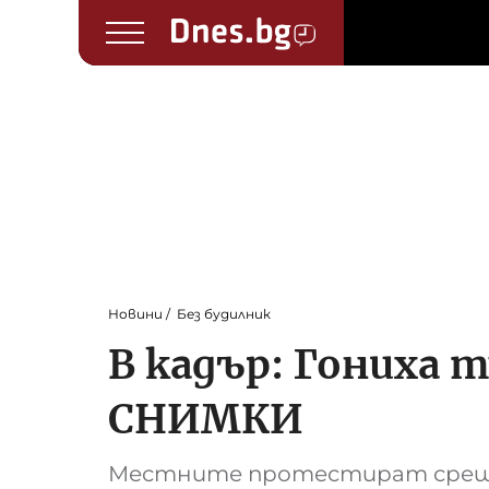
Новини
Без будилник
В кадър: Гониха 
СНИМКИ
Местните протестират срещ