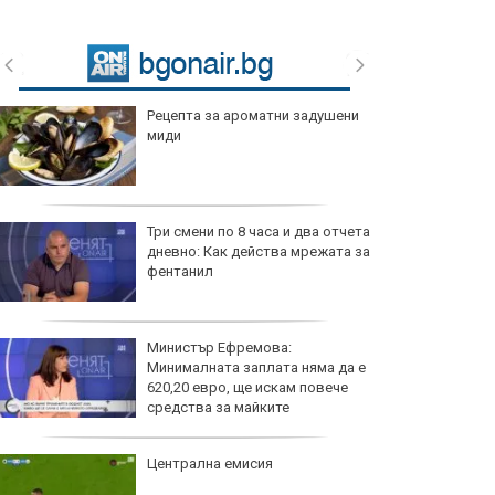
Рецепта за ароматни задушени
миди
Три смени по 8 часа и два отчета
дневно: Как действа мрежата за
фентанил
Министър Ефремова:
Минималната заплата няма да е
620,20 евро, ще искам повече
средства за майките
Централна емисия