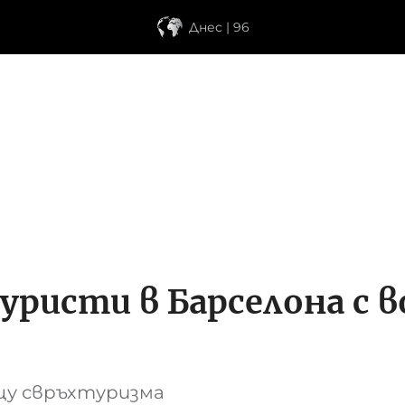
Днес | 96
туристи в Барселона с
у свръхтуризма