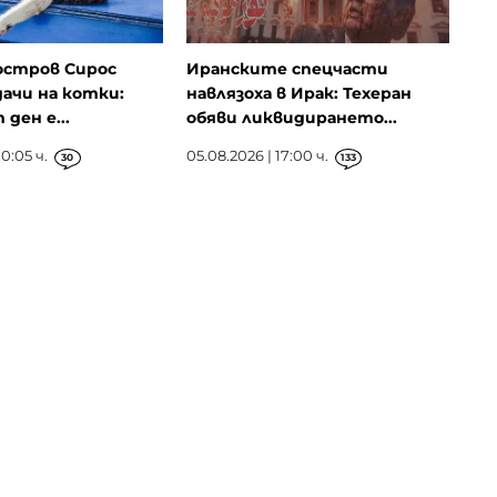
остров Сирос
Иранските спецчасти
ачи на котки:
навлязоха в Ирак: Техеран
ден е...
обяви ликвидирането...
0:05 ч.
05.08.2026 | 17:00 ч.
30
133