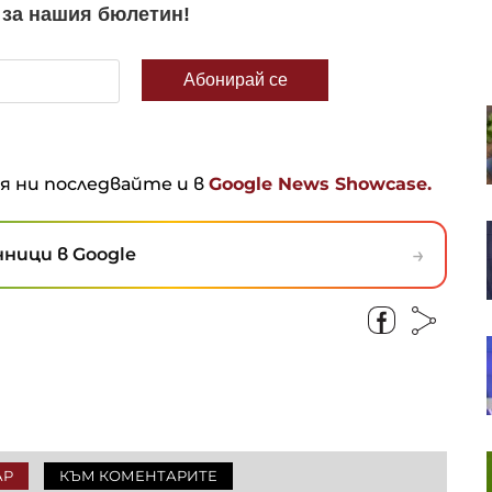
Русия иззе 10 млрд. долара от
бизнеса, а Путин разчита ФСБ да
държи елита под контрол
ня ни последвайте и в
Google News Showcase.
SOFIX затвори седмицата с ръст
от 1% до 1 311 пункта
→
ници в Google
В. Нейков: Технологиите с двойна
употреба сближават
гражданския и военния сектор
Европейските акции
АР
КЪМ КОМЕНТАРИТЕ
продължават успешната си