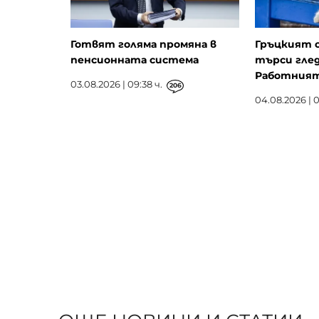
Готвят голяма промяна в
Гръцкият 
пенсионната система
търси глед
Работният 
03.08.2026 | 09:38 ч.
206
04.08.2026 | 0