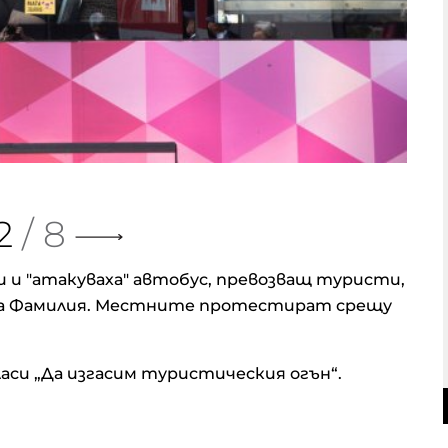
2
/ 8
и "атакуваха" автобус, превозващ туристи,
ада Фамилия. Местните протестират срещу
ласи „Да изгасим туристическия огън“.