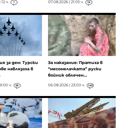
:12 ч.
07.08.2026 | 21:05 ч.
1
19
ия за ден: Турски
За наказание: Пратиха в
ове навлязоха в
“месомелачката” руски
.
войник облечен...
9:00 ч.
06.08.2026 | 23:00 ч.
26
145