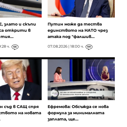
€, злато и скъпи
Путин може да тества
са открити в
единството на НАТО чрез
тия...
атака под "фалшив...
:28 ч.
07.08.2026 | 18:00 ч.
66
191
н съд в САЩ спря
Ефремова: Обсъжда се нова
твото на новата
формула за минималната
.
заплата, ще...