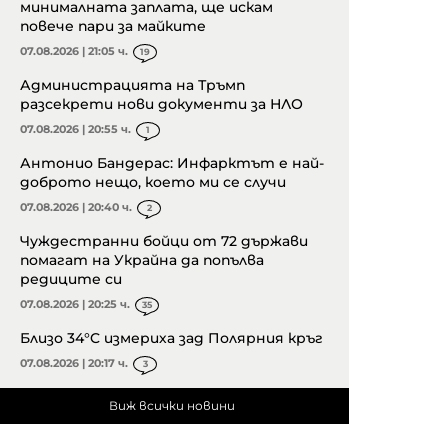
минималната заплата, ще искам
повече пари за майките
07.08.2026 | 21:05 ч.
19
Администрацията на Тръмп
разсекрети нови документи за НЛО
07.08.2026 | 20:55 ч.
1
Антонио Бандерас: Инфарктът е най-
доброто нещо, което ми се случи
07.08.2026 | 20:40 ч.
2
Чуждестранни бойци от 72 държави
помагат на Украйна да попълва
редиците си
07.08.2026 | 20:25 ч.
35
Близо 34°C измериха зад Полярния кръг
07.08.2026 | 20:17 ч.
3
Виж всички новини