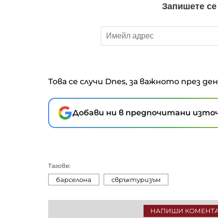
Това се случи Dnes, за важното през де
Добави ни в предпочитани източ
Тагове:
барселона
свръхтуризъм
НАПИШИ КОМЕНТ