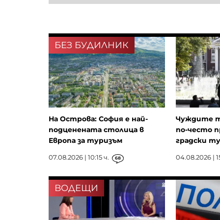
БЕЗ БУДИЛНИК
На Острова: София е най-
Чуждите т
подценената столица в
по-често 
Европа за туризъм
градски тур
07.08.2026 | 10:15 ч.
04.08.2026 | 1
68
ВОДЕЩИ