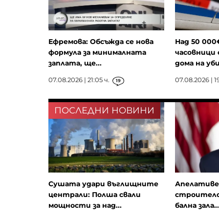
Ефремова: Обсъжда се нова
Над 50 000
формула за минималната
часовници 
заплата, ще...
дома на уби
07.08.2026 | 21:05 ч.
07.08.2026 | 19
19
ПОСЛЕДНИ НОВИНИ
Сушата удари въглищните
Апелативе
централи: Полша свали
строителс
мощности за над...
бална зала..