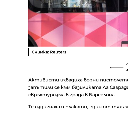
Снимка: Reuters
Активисти извадиха водни пистолети 
запътили се към базиликата Ла Сагр
свръхтуризма в града в Барселона.
Те издигнаха и плакати, един от тях г