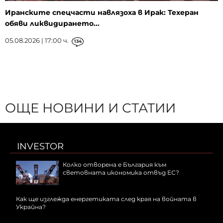
Иранските спецчасти навлязоха в Ирак: Техеран
обяви ликвидирането...
05.08.2026 | 17:00 ч.
134
ОЩЕ НОВИНИ И СТАТИИ
INVESTOR
Колко отворена е България към
световната икономика отвъд ЕС?
Как ще изглежда енергетиката след края на войната в
Украйна?