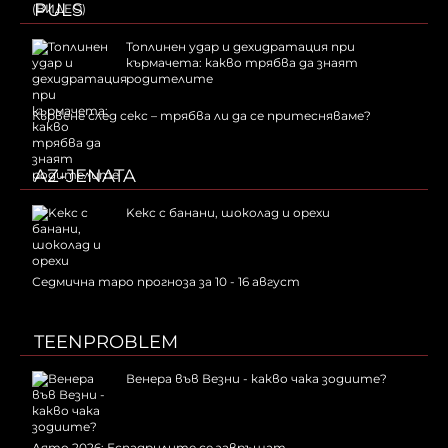
PULS
Топлинен удар и дехидратация при
кърмачета: какво трябва да знаят
родителите
Кървене след секс – трябва ли да се притесняваме?
AZ-JENATA
Kекс с банани, шоколад и орехи
Седмична таро прогноза за 10 - 16 август
TEENPROBLEM
Венера във Везни - какво чака зодиите?
Лято 2026: Еспадрилите се завръщат