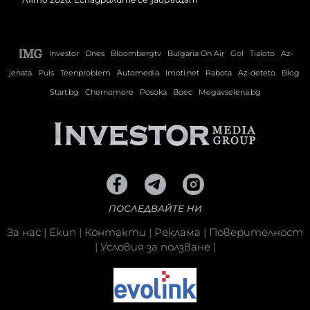
Investor
Dnes
Bloombergtv
Bulgaria On Air
Gol
Tialoto
Az-
jenata
Puls
Teenproblem
Automedia
Imoti.net
Rabota
Az-deteto
Blog
Start.bg
Chernomore
Posoka
Boec
Megavselena.bg
ПОСЛЕДВАЙТЕ НИ
За нас
|
Екип
|
Контакти
|
Реклама
|
Поверителност
|
Условия за ползване
|