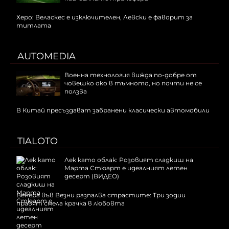
Херо: Веласкес е изключителен, Левски е фаворит за
титлата
AUTOMEDIA
Военна технология вижда по-добре от
човешко око в тъмното, но почти не се
ползва
В Китай пресъздават забранени класически автомобили
TIALOTO
Лек като облак: Розовият сладкиш на
Марта Стюарт е идеалният летен
десерт (ВИДЕО)
Венера във Везни разпалва страстите: Три зодии
правят смела крачка в любовта