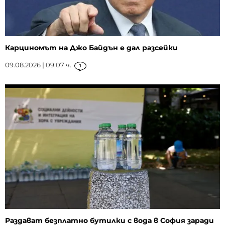
Карциномът на Джо Байдън е дал разсейки
09.08.2026 | 09:07 ч.
1
Раздават безплатно бутилки с вода в София заради