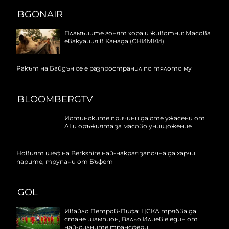
BGONAIR
Пламъците гонят хора и животни: Масова
евакуация в Канада (СНИМКИ)
Ракът на Байдън се е разпространил по тялото му
BLOOMBERGTV
Истинските причини да сте ужасени от
AI и оръжията за масово унищожение
Новият шеф на Berkshire най-накрая започна да харчи
парите, трупани от Бъфет
GOL
Ивайло Петров-Пифа: ЦСКА трябва да
стане шампион, Вальо Илиев е един от
най-силните трансфери