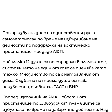
Пожар избухна днес на единствения руски
самолетоносач по време на извършване на
дейности по поддръжка на арктическо
пристанище, предаде АФП.
Най-малко 12 души са пострадали в пламъците,
състоянието на един от тях се оценява като
тежко. Мнозинството са с натравяния от
дима. Съдбата на трима души остава
неизвестна, съобщиха ТАСС и БНР.
Според източник на РИА Новости от
пристанището „Звьоздочка“ пламъците са
избухнали по време на заваръчни дейности. Над