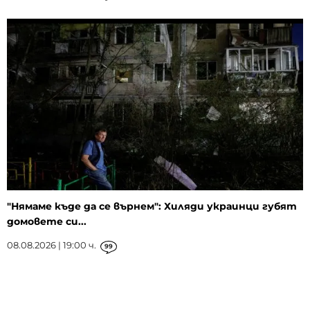
"Нямаме къде да се върнем": Хиляди украинци губят
домовете си...
08.08.2026 | 19:00 ч.
99