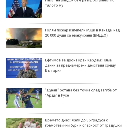
Ракът на Байдън се е разпространил по
тялото му
Голям пожар изпепели къщи в Канада, над
20 000 души са евакуирани (ВИДЕО)
Ефтимов за дрона край Кардам: Няма
данни за преднамерени действия срещу
България
"Дунав" остава без точка след загуба от
"Арда" в Русе
Времето днес: Жеги до 35 градуса с
гръмотевични бури и опасност от градушки