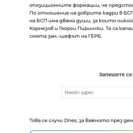
опозиционните формации, че предсто
По отношение на добрите кадри в БСП
на БСП има двама души, за които нико
Корнезов и Георги Пирински. Те са ка
смята зам.-шефът на ГЕРБ.
Това се случи Dnes, за важното през де