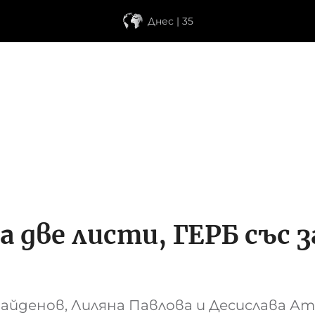
Днес | 35
а две листи, ГЕРБ със з
айденов, Лиляна Павлова и Десислава А