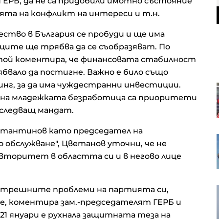
ГЕРБ, да не са придобили имотно състояние
ята на конфликт на интереси и т.н.
ство в България се пробуди и ще има
иците ще трябва да се съобразяват. По
той коментира, че финансовата стабилност
ябвало да постигне. Важно е било също
инг, за да има чуждестранни инвестиции.
Финландия разработи пясъчна
батерия, в която няма
е на младежката безработица са приоритети
редкоземни елементи
 следващ мандат.
нстантинов като председател на
Страните в Прибалтика се
 обслужване", Цветанов уточни, че не
трансформират от жертви на
авторитет в областта си и в негово лице
съветския режим в технологични
хъбове
трешните проблеми на партията си,
Турция ограничава
корабоплаването в Черно море
те, коментира зам.-председателят ГЕРБ и
след нарастване на атаките
 21 януари е рухнала защитната теза на