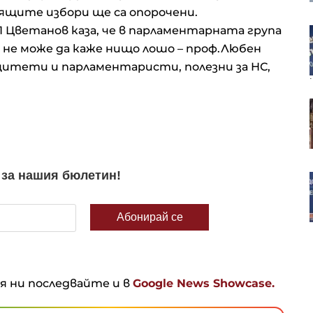
ящите избори ще са опорочени.
 Цветанов каза, че в парламентарната група
България търси от ЕС
извънредна помощ за
й не може да каже нищо лошо – проф.Любен
производителите на краве
пацитети и парламентаристи, полезни за НС,
мляко и угоени прасета
Залогът на Германия за газа
излага на риск европейската
енергетика през зимата
Сенатът на САЩ прие
законопроект за разходите,
който игнорира призивите на
Тръмп
ня ни последвайте и в
Google News Showcase.