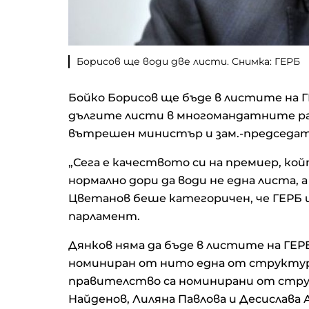
Борисов ще води две листи. Снимка: ГЕРБ
Бойко Борисов ще бъде в листите на Г
дългите листи в многомандатните ра
вътрешен министър и зам.-председат
„Сега е качеството си на премиер, ко
нормално дори да води не една листа, а
Цветанов беше категоричен, че ГЕРБ 
парламент.
Дянков няма да бъде в листите на ГЕРБ
номиниран от нито една от структу
правителство са номинирани от стру
Найденов, Лиляна Павлова и Десислава