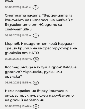
кола
08.08.2026 | 14:41 ч.
6
Сметната палата: Твърденията за
конфликт на интереси на Главчев с
възложените от НС одити са
спекулативни
08.08.2026 | 14:23 ч.
2
Мирчев: Инцидентът край Кардам -
срещу критична инфраструктура на
държава от НАТО
08.08.2026 | 14:07 ч.
54
Костадинов за нахлулия дрон: Какъв е
дронът? Украински, руски или
ирански?
08.08.2026 | 13:58 ч.
66
Няма поражения върху критична
инфраструктура след нахлуването
на дрон в небето ни
08.08.2026 | 13:46 ч.
8