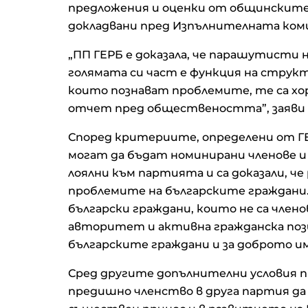
предложения и оценки от общинскит
докладвани пред Изпълнителната ком
„ПП ГЕРБ е доказала, че парашутисти 
голямата си част е функция на струк
които познават проблемите, те са хо
отчет пред обществеността”, заяви
Според критериите, определени от ГЕ
могат да бъдат номинирани членове 
лоялни към партията и са доказали, ч
проблемите на българските граждани.
български граждани, които не са член
авторитет и активна гражданска пози
българските граждани и за доброто им
Сред другите допълнителни условия 
предишно членство в друга партия да 