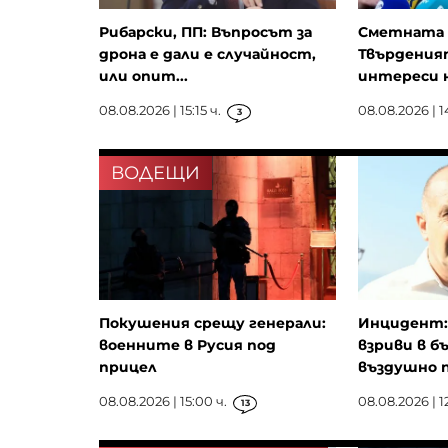
Рибарски, ПП: Въпросът за
Сметната 
дрона е дали е случайност,
Твърдения
или опит...
интереси на
08.08.2026 | 15:15 ч.
08.08.2026 | 14
3
ВОДЕЩИ
Покушения срещу генерали:
Инцидент: 
военните в Русия под
взриви в б
прицел
въздушно п
08.08.2026 | 15:00 ч.
08.08.2026 | 12
13