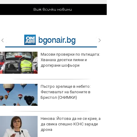
Виж всички новини
Масови проверки по пътищата:
Хванаха десетки пияни и
дрогирани шофьори
Пъстро зрелище в небето:
Фестивалът на балоните в
Бристол (СНИМКИ)
Нинова: Йотова да не се крие, а
да свика спешно КСНС заради
дрона