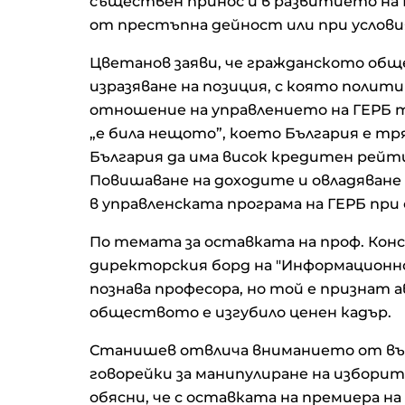
съществен принос и в развитието на 
от престъпна дейност или при услови
Цветанов заяви, че гражданското обще
изразяване на позиция, с която полит
отношение на управлението на ГЕРБ 
„е била нещото”, което България е тр
България да има висок кредитен рейт
Повишаване на доходите и овладяван
в управленската програма на ГЕРБ при
По темата за оставката на проф. Ко
директорския борд на "Информационно
познава професора, но той е признат 
обществото е изгубило ценен кадър.
Станишев отвлича вниманието от въ
говорейки за манипулиране на избори
обясни, че с оставката на премиера на