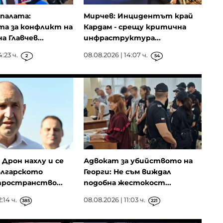
палата:
Мирчев: Инцидентът край
та за конфликт на
Кардам - срещу критична
 Главчев...
инфраструктура...
:23 ч.
08.08.2026 | 14:07 ч.
2
54
Дрон нахлу и се
Адвокат за убийството на
ългарското
Георги: Не съм виждал
ространство...
подобна жестокост...
:14 ч.
08.08.2026 | 11:03 ч.
385
221