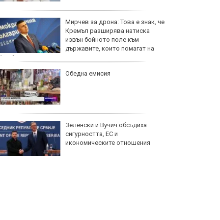
Мирчев за дрона: Това е знак, че
Кремъл разширява натиска
извън бойното поле към
държавите, които помагат на
Украйна
Обедна емисия
Зеленски и Вучич обсъдиха
сигурността, ЕС и
икономическите отношения