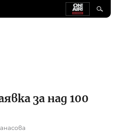
аявка за над 100
танасова