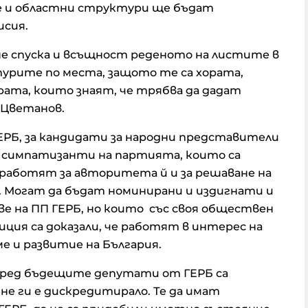
е и областни структури ще бъдат
исия.
не спуска и всъщност реденото на листите в
турите по места, защото те са хората,
рата, които знаят, че трябва да дадат
 Цветанов.
РБ, за кандидати за народни представители
и симпатизанти на партията, които са
е работят за авторитета й и за решаване на
 Могат да бъдат номинирани и издигнати и
ове на ПП ГЕРБ, но които със своя обществен
ция са доказали, че работят в интерес на
е и развитие на България.
пред бъдещите депутати от ГЕРБ са
не ги е дискредитирало. Те да имат