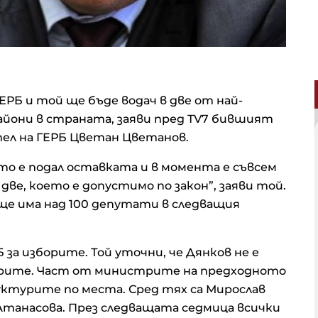
ЕРБ и той ще бъде водач в две от най-
йони в страната, заяви пред TV7 бившият
ел на ГЕРБ Цветан Цветанов.
йто е подал оставката и в момента е съвсем
 две, което е допустимо по закон”, заяви той.
ще има над 100 депутати в следващия
 за изборите. Той уточни, че Дянков не е
рите. Част от министрите на предходното
ктурите по места. Сред тях са Мирослав
 Атанасова. През следващата седмица всички