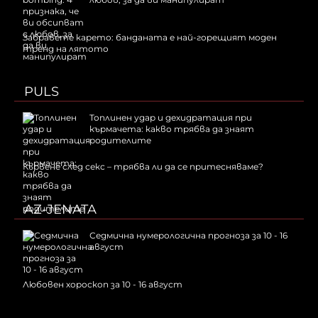
Забравете карето: банданата е най-горещият моден
тренд на лятото
PULS
Топлинен удар и дехидратация при
кърмачета: какво трябва да знаят
родителите
Кървене след секс – трябва ли да се притесняваме?
AZ-JENATA
Седмична нумерологична прогноза за 10 - 16
август
Любовен хороскоп за 10 - 16 август