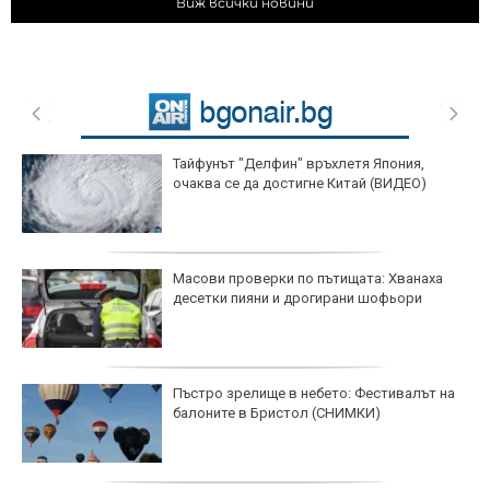
Виж всички новини
Тайфунът "Делфин" връхлетя Япония,
очаква се да достигне Китай (ВИДЕО)
Масови проверки по пътищата: Хванаха
десетки пияни и дрогирани шофьори
Пъстро зрелище в небето: Фестивалът на
балоните в Бристол (СНИМКИ)