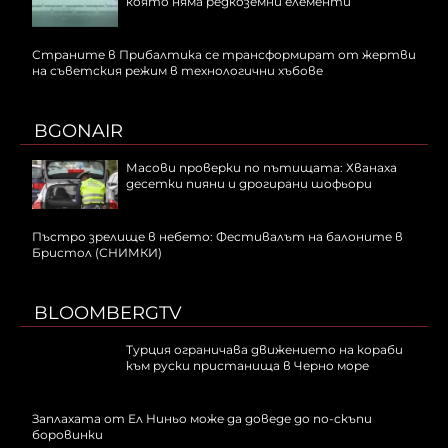
която няма редкоземни елементи
Страните в Прибалтика се трансформират от жертви
на съветския режим в технологични хъбове
BGONAIR
Масови проверки по пътищата: Хванаха
десетки пияни и дрогирани шофьори
Пъстро зрелище в небето: Фестивалът на балоните в
Бристол (СНИМКИ)
BLOOMBERGTV
Турция ограничава движението на кораби
към руски пристанища в Черно море
Заплахата от Ел Ниньо може да доведе до по-скъпи
боровинки