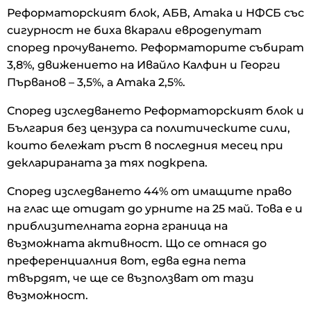
Реформаторският блок, АБВ, Атака и НФСБ със
сигурност не биха вкарали евродепутат
според прочуването. Реформаторите събират
3,8%, движението на Ивайло Калфин и Георги
Първанов – 3,5%, а Атака 2,5%.
Според изследването Реформаторският блок и
България без цензура са политическите сили,
които бележат ръст в последния месец при
декларираната за тях подкрепа.
Според изследването 44% от имащите право
на глас ще отидат до урните на 25 май. Това е и
приблизителната горна граница на
възможната активност. Що се отнася до
преференциалния вот, едва една пета
твърдят, че ще се възползват от тази
възможност.