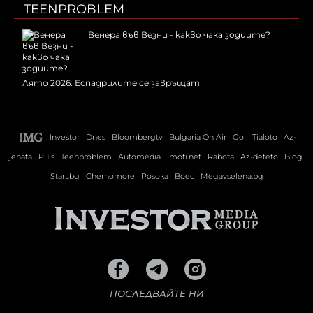
TEENPROBLEM
Венера във Везни - какво чака зодиите?
Лято 2026: Еспадрилите се завръщат
Investor
Dnes
Bloombergtv
Bulgaria On Air
Gol
Tialoto
Az-
jenata
Puls
Teenproblem
Automedia
Imoti.net
Rabota
Az-deteto
Blog
Start.bg
Chernomore
Posoka
Boec
Megavselena.bg
ПОСЛЕДВАЙТЕ НИ