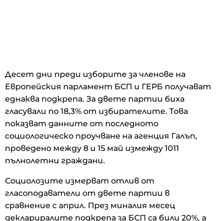
Десет дни преди изборите за членове на
Европейския парламент БСП и ГЕРБ получават
еднаква подкрепа. За двете партии биха
гласували по 18,3% от избирателите. Това
показват данните от последното
социологическо проучване на агенция Галъп,
проведено между 8 и 15 май измежду 1011
пълнолетни граждани.
Социолозите измерват отлив от
гласоподаватели от двете партии в
сравнение с април. През миналия месец
деклариралите подкрепа за БСП са били 20%, а