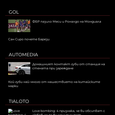
GOL
ФБР пазило Меси и Роналдо на Мондиала
Сан Сиро почете Барези
AUTOMEDIA
Домашният контакт губи от станция на
стената при зареждане
Кой губи най-много от нашествието на китайските
марки
TIALOTO
Love bombing: 4 признака, че ви обсипват с
любов, за да ви манипулират