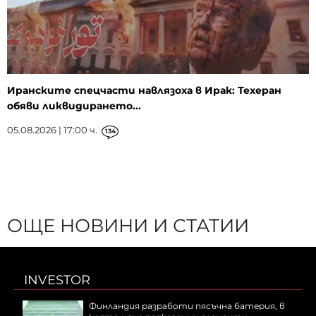
Иранските спецчасти навлязоха в Ирак: Техеран
обяви ликвидирането...
05.08.2026 | 17:00 ч.
134
ОЩЕ НОВИНИ И СТАТИИ
INVESTOR
Финландия разработи пясъчна батерия, в