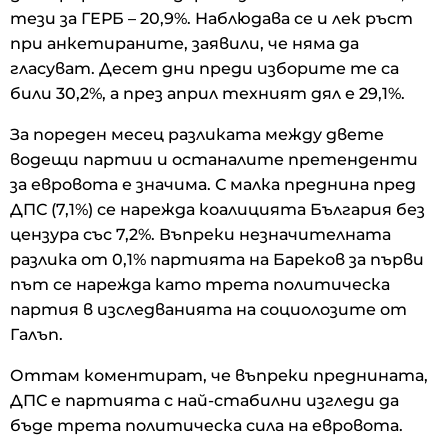
тези за ГЕРБ – 20,9%. Наблюдава се и лек ръст
при анкетираните, заявили, че няма да
гласуват. Десет дни преди изборите те са
били 30,2%, а през април техният дял е 29,1%.
За пореден месец разликата между двете
водещи партии и останалите претенденти
за евровота е значима. С малка преднина пред
ДПС (7,1%) се нарежда коалицията България без
цензура със 7,2%. Въпреки незначителната
разлика от 0,1% партията на Бареков за първи
път се нарежда като трета политическа
партия в изследванията на социолозите от
Галъп.
Оттам коментират, че въпреки преднината,
ДПС е партията с най-стабилни изгледи да
бъде трета политическа сила на евровота.