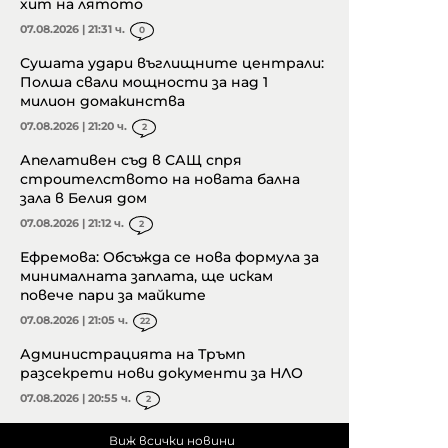
хит на лятото
07.08.2026 | 21:31 ч.
0
Сушата удари въглищните централи:
Полша свали мощности за над 1
милион домакинства
07.08.2026 | 21:20 ч.
2
Апелативен съд в САЩ спря
строителството на новата бална
зала в Белия дом
07.08.2026 | 21:12 ч.
2
Ефремова: Обсъжда се нова формула за
минималната заплата, ще искам
повече пари за майките
07.08.2026 | 21:05 ч.
22
Администрацията на Тръмп
разсекрети нови документи за НЛО
07.08.2026 | 20:55 ч.
2
Виж всички новини