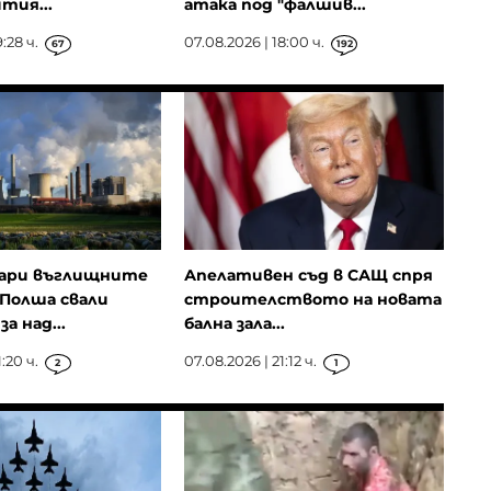
тия...
атака под "фалшив...
:28 ч.
07.08.2026 | 18:00 ч.
67
192
ари въглищните
Апелативен съд в САЩ спря
Полша свали
строителството на новата
а над...
бална зала...
:20 ч.
07.08.2026 | 21:12 ч.
2
1