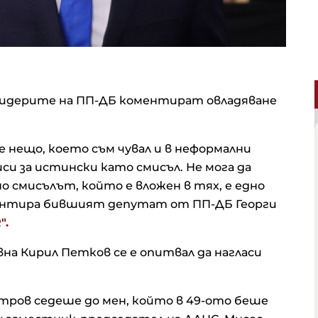
е лидерите на ПП-ДБ коментират овладяване
 е нещо, което съм чувал и в неформални
иси за истински като смисъл. Не мога да
о смисълът, който е вложен в тях, е едно
ментира бившият депутат от ПП-ДБ Георги
".
авна Кирил Петков се е опитвал да нагласи
тров седеше до мен, който в 49-ото беше