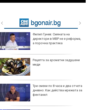
Филип Гунев: Смяната на
директори в МВР не е реформа,
а порочна практика
Рецепта за ароматни задушени
миди
Три смени по 8 часа и два отчета
дневно: Как действа мрежата за
фентанил