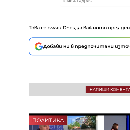
Това се случи Dnes, за важното през де
Добави ни в предпочитани източ
НАПИШИ КОМЕНТ
ПОЛИТИКА