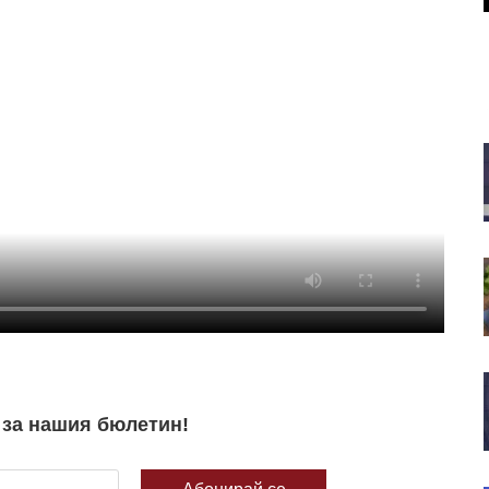
Анализатор: За Тръмп ще е по-
лесно да прехвърли войната
срещу Иран на следващия
президент
Русия иззе 10 млрд. долара от
бизнеса, а Путин разчита ФСБ да
държи елита под контрол
SOFIX затвори седмицата с ръст
от 1% до 1 311 пункта