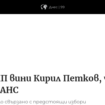
Днес | 99
 вини Кирил Петков, ч
ДАНС
о свързано с предстоящи избори