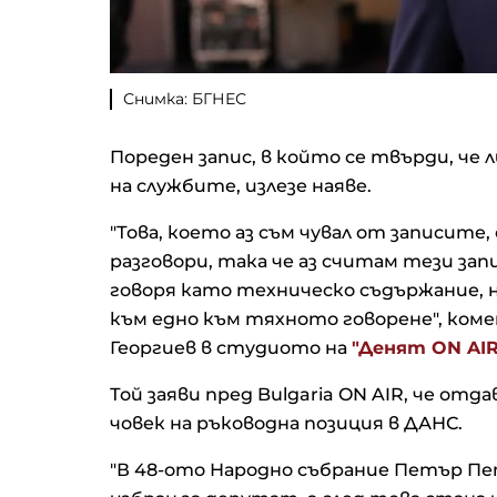
Снимка: БГНЕС
Пореден запис, в който се твърди, ч
на службите, излезе наяве.
"Това, което аз съм чувал от записите,
разговори, така че аз считам тези зап
говоря като техническо съдържание, н
към едно към тяхното говорене", ко
Георгиев в студиото на
"Денят ON AIR
Той заяви пред Bulgaria ON AIR, че отд
човек на ръководна позиция в ДАНС.
"В 48-ото Народно събрание Петър Пе