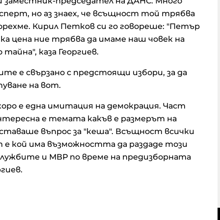
 и заместник-председател на ДАНС. Много
сперт, но аз знаех, че всъщност той трябва
ворехме. Кирил Петков си го говореше: "Петър
ка цена ние трябва да имаме наш човек на
о тайна", каза Георгиев.
ите е свързано с предстоящи избори, за да
пуване на вот.
скоро е една имитация на демокрация. Част
нтересна е темата какъв е размерът на
ставаше въпрос за "кеша". Всъщност всички
т е кой има възможността да раздаде този
 службите и МВР по време на предизборната
гиев.