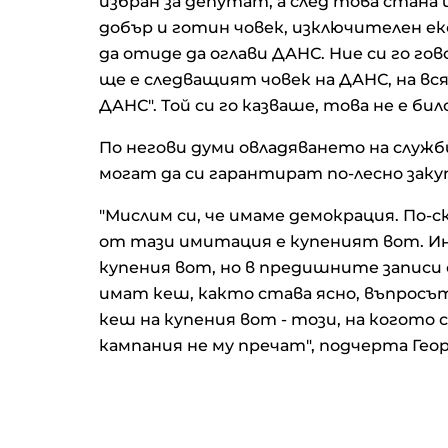
избран за депутат, а след това стана
добър и готин човек, изключителен ек
да отиде да оглави ДАНС. Ние си го го
ще е следващият човек на ДАНС, на вся
ДАНС". Той си го казваше, това не е бил
По негови думи овладяването на служб
могат да си гарантират по-лесно заку
"Мислим си, че имаме демокрация. По-
от тази имитация е купеният вот. И
купения вот, но в предишните записи 
имат кеш, както става ясно, въпросъ
кеш на купения вот - този, на когото
кампания не му пречат", подчерта Геор