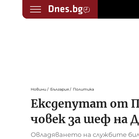
Новини
България
Политика
Ексдепутат от ПП
човек за шеф на 
Овладяването на службите бил