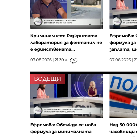
Криминалист: Разкритата
Ефремова: 
лаборатория за фентанил не
формула з
е единствената...
заплата, ще
07.08.2026 | 21:39 ч.
07.08.2026 | 21
0
ВОДЕЩИ
Ефремова: Обсъжда се нова
Над 50 000
формула за минималната
часовници 