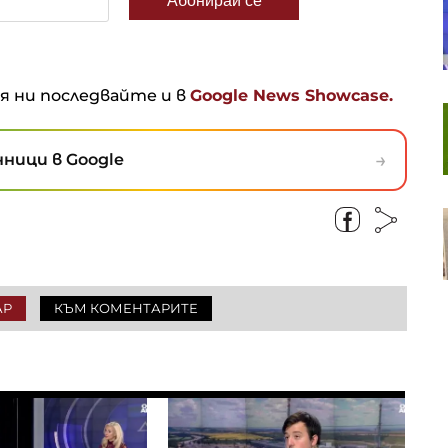
В. Нейков: Технологиите с двойна
употреба сближават
гражданския и военния сектор
ня ни последвайте и в
Google News Showcase.
Европейските акции
продължават успешната си
серия пети пореден ден
→
ници в Google
Пазарът на труда у нас се
охлажда: Къде са най-големи
спадовете?
АР
КЪМ КОМЕНТАРИТЕ