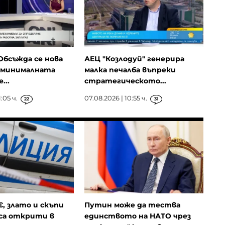
Обсъжда се нова
АЕЦ "Козлодуй" генерира
а минималната
малка печалба въпреки
...
стратегическото...
:05 ч.
07.08.2026 | 10:55 ч.
22
31
€, злато и скъпи
Путин може да тества
са открити в
единството на НАТО чрез