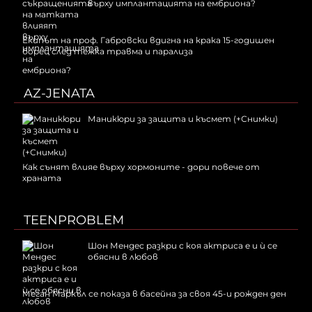
върху имплантацията на ембриона?
Екипът на проф. Габровски вдигна на крака 15-годишен
борец след тежка травма и парализа
AZ-JENATA
Маникюри за защита и късмет (+Снимки)
Как сънят влияе върху хормоните - дори повече от
храната
TEENPROBLEM
Шон Мендес разкри с коя актриса е и ѝ се
обясни в любов
Меган Маркъл се показа в басейна за своя 45-и рожден ден