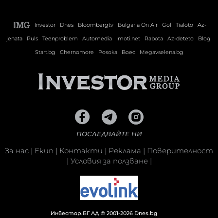
Investor
Dnes
Bloombergtv
Bulgaria On Air
Gol
Tialoto
Az-
jenata
Puls
Teenproblem
Automedia
Imoti.net
Rabota
Az-deteto
Blog
Start.bg
Chernomore
Posoka
Boec
Megavselena.bg
ПОСЛЕДВАЙТЕ НИ
За нас
|
Екип
|
Контакти
|
Реклама
|
Поверителност
|
Условия за ползване
|
Инвестор.БГ АД © 2001-2026 Dnes.bg