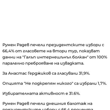
Румен Радев печели президентските избори с
66,4% от гласовете на втори тур, показват
данни на "Галъп интернешънъл болкан" от 100%
паралелно преброяване на извадката.
За Анастас Герджиков са гласували 31,9%.
Опцията "Не подкрепям никого" са избрали 1,7%.
Избирателната активност е 31.6%.
Румен Радев печели днешния балотаж на
президентските избори с 66,4 процента,