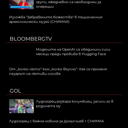
групи, ежедневно са необходими за
операции
Изложба "Забравените божества" в Националния
археологически музей (СНИМКИ)
BLOOMBERGTV
Моделите на OpenAI са обединили сили
месеци преди пробива в Hugging Face
От „колко люто“ към „колко вкусно“: Как се променя
пазарът на лютиви сосове
GOL
Лудогорец разкара колумбиец, засили го в
родината му
Лудогорец с важна новина за Домусчиев + СНИМКА