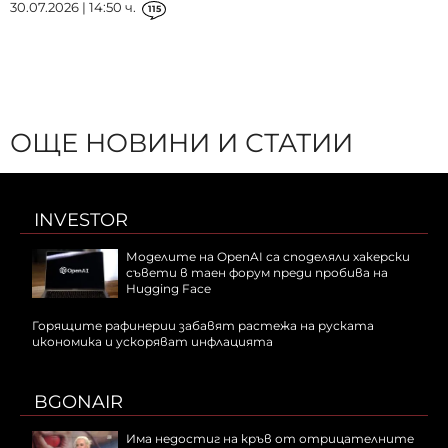
30.07.2026 | 14:50 ч.
115
ОЩЕ НОВИНИ И СТАТИИ
INVESTOR
Моделите на OpenAI са споделяли хакерски
съвети в таен форум преди пробива на
Hugging Face
Горящите рафинерии забавят растежа на руската
икономика и ускоряват инфлацията
BGONAIR
Има недостиг на кръв от отрицателните