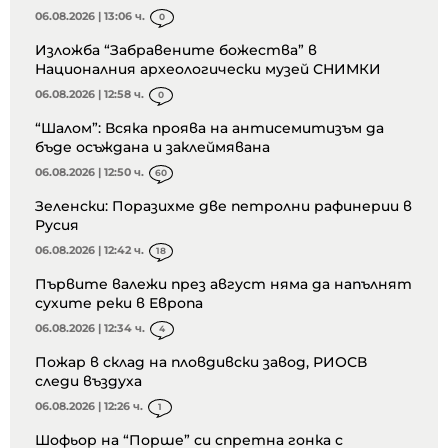
06.08.2026 | 13:06 ч.
0
Изложба “Забравените божества” в
Националния археологически музей СНИМКИ
06.08.2026 | 12:58 ч.
0
“Шалом”: Всяка проява на антисемитизъм да
бъде осъждана и заклеймявана
06.08.2026 | 12:50 ч.
60
Зеленски: Поразихме две петролни рафинерии в
Русия
06.08.2026 | 12:42 ч.
18
Първите валежи през август няма да напълнят
сухите реки в Европа
06.08.2026 | 12:34 ч.
4
Пожар в склад на пловдивски завод, РИОСВ
следи въздуха
06.08.2026 | 12:26 ч.
1
Шофьор на “Порше” си спретна гонка с