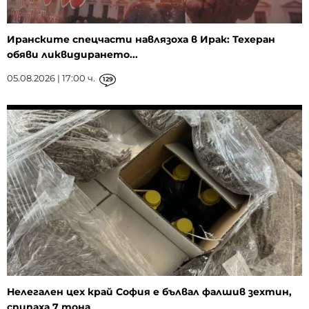
Иранските спецчасти навлязоха в Ирак: Техеран
обяви ликвидирането...
05.08.2026 | 17:00 ч.
129
Нелегален цех край София е бълвал фалшив зехтин,
спипаха 7 тона