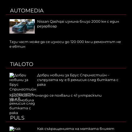
AUTOMEDIA
Nissan Qashqai измина близо 2000 км с един
резервоар
Тази част може да се износи до 120 000 км и ремонтът не
е евтин
TIALOTO
Добри новини за Брус Спрингстийн –
съпругата му е в ремисия след битката с
рака
Кристиано Роналдо се похвали с 41 ултраскъпи
автомобила
PULS
Как съкращенията на матката влияят