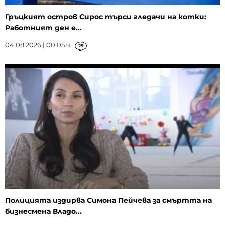
Гръцкият остров Сирос търси гледачи на котки:
Работният ден е...
04.08.2026 | 00:05 ч.
29
Полицията издирва Симона Пейчева за смъртта на
бизнесмена Владо...