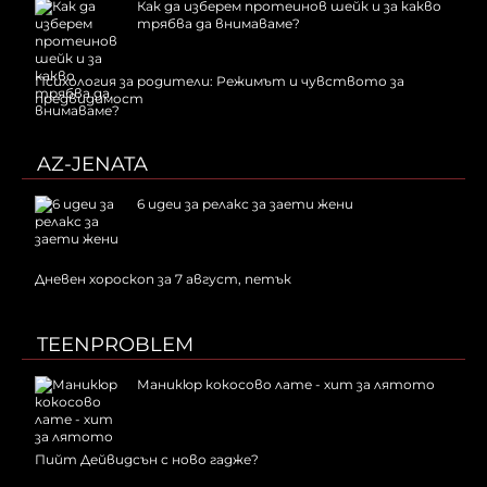
Как да изберем протеинов шейк и за какво
трябва да внимаваме?
Психология за родители: Режимът и чувството за
предвидимост
AZ-JENATA
6 идеи за релакс за заети жени
Дневен хороскоп за 7 август, петък
TEENPROBLEM
Маникюр кокосово лате - хит за лятото
Пийт Дейвидсън с ново гадже?