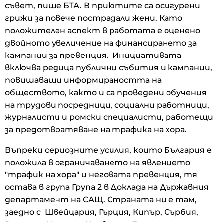
съвет, пише БТА. В приютите са осигурени
грижи за повече пострадали жени. Като
положителен аспект в работата е оценено
двойното увеличение на финансирането за
кампании за превенция. Инициативата
включва редица публични събития и кампании,
повишаващи информираността на
обществото, както и са проведени обучения
на трудови посредници, социални работници,
журналисти и ромски специалисти, работещи
за предотвратяване на трафика на хора.
Въпреки сериозните усилия, които България е
положила в ограничаването на явлението
"трафик на хора" и неговата превенция, тя
остава в група Група 2 в Доклада на Държавния
департамент на САЩ. Страната ни е там,
заедно с Швейцария, Гърция, Кипър, Сърбия,