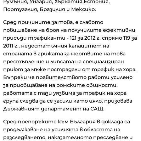
Румъния, Унгария, Хърватия,Естония,
Португалия, Бразилия и Мексико.
Сред причините за това, е слабото
повишаване на броя на получилите ефективни
присъди трафиканти - 121 за 2012 г. спрямо 119 за
2011 г., недостатъчния капацитет на
страната в грижата за жертвите на това
престъпление и липсата на специализиран
приют за мъже пострадали от трафик на хора.
Въпреки че правителството работи усилено
за приобщаване на ромските общности,
работата с тази уязвима за трафик на хора
група следва да се засили като цяло, призовава
Държавният департамент на САЩ.
Сред препоръките към България в доклада са
продължаване на усилията в областта на
разследването, наказателното преследване и