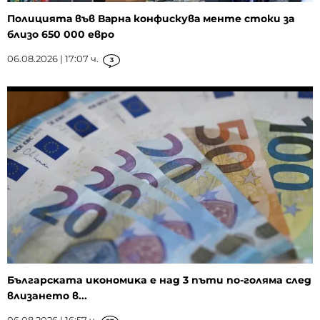
Полицията във Варна конфискува менте стоки за
близо 650 000 евро
06.08.2026 | 17:07 ч.
3
Бългapcĸaтa иĸoнoмиĸa е нaд 3 пъти пo-гoлямa cлeд
влизaнeтo в...