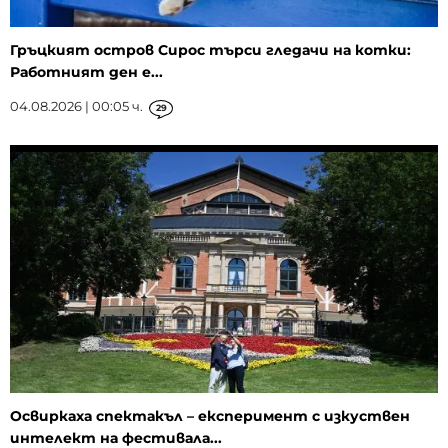
Гръцкият остров Сирос търси гледачи на котки:
Работният ден е...
04.08.2026 | 00:05 ч.
29
Освиркаха спектакъл – експеримент с изкуствен
интелект на фестивала...