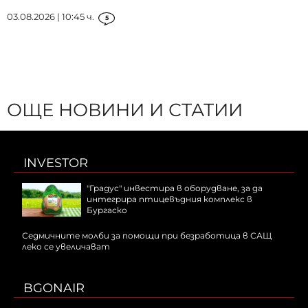
03.08.2026 | 10:45 ч.
5
ОЩЕ НОВИНИ И СТАТИИ
INVESTOR
"Градус" инвестира в оборудване, за да
интегрира птицевъдния комплекс в
Бургаско
Седмичните молби за помощи при безработица в САЩ
леко се увеличават
BGONAIR