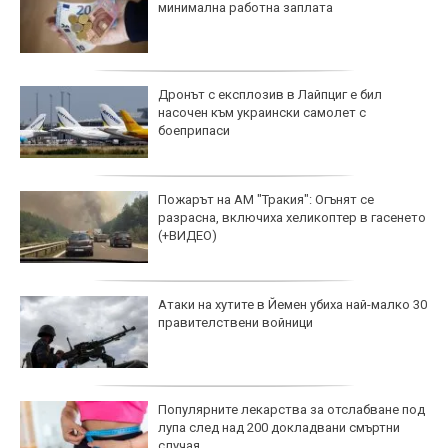
минимална работна заплата
Дронът с експлозив в Лайпциг е бил
насочен към украински самолет с
боеприпаси
Пожарът на АМ "Тракия": Огънят се
разрасна, включиха хеликоптер в гасенето
(+ВИДЕО)
Атаки на хутите в Йемен убиха най-малко 30
правителствени войници
Популярните лекарства за отслабване под
лупа след над 200 докладвани смъртни
случая