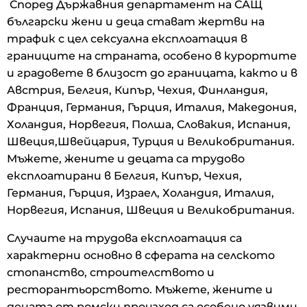
Според Държавния департамент на САЩ
български жени и деца стават жертви на
трафик с цел сексуална експлоатация в
границите на страната, особено в курортите
и градовете в близост до границата, както и в
Австрия, Белгия, Кипър, Чехия, Финландия,
Франция, Германия, Гърция, Италия, Македония,
Холандия, Норвегия, Полша, Словакия, Испания,
Швеция,Швейцария, Турция и Великобритания.
Мъжете, жените и децата са трудово
експлоатирани в Белгия, Кипър, Чехия,
Германия, Гърция, Израел, Холандия, Италия,
Норвегия, Испания, Швеция и Великобритания.
Случаите на трудова експлоатация са
характерни основно в сферата на селското
стопанство, строителството и
ресторантьорството. Мъжете, жените и
децата от ромски произход са особено уязвими