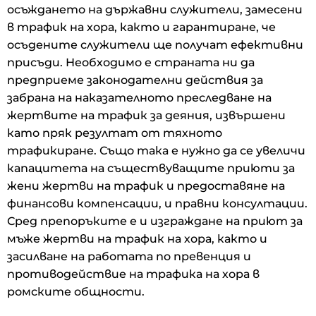
осъждането на държавни служители, замесени
в трафик на хора, както и гарантиране, че
осъдените служители ще получат ефективни
присъди. Необходимо е страната ни да
предприеме законодателни действия за
забрана на наказателното преследване на
жертвите на трафик за деяния, извършени
като пряк резултат от тяхното
трафикиране. Също така е нужно да се увеличи
капацитета на съществуващите приюти за
жени жертви на трафик и предоставяне на
финансови компенсации, и правни консултации.
Сред препоръките е и изграждане на приют за
мъже жертви на трафик на хора, както и
засилване на работата по превенция и
противодействие на трафика на хора в
ромските общности.