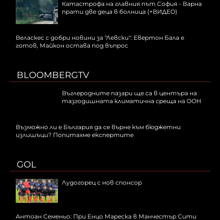
Катастрофа на главния път София - Варна
прати две деца в болница (+ВИДЕО)
Веласкес с добри новини за "Левски": Евертон Бала е
готов, Майкон остава под въпрос
BLOOMBERGTV
Въглеродните пазари ще са в центъра на
тазгодишната климатична среща на ООН
Възможно ли е България да се върне към бюджетни
излишъци? Попитахме експертите
GOL
Лудогорец с нов спонсор
Антоан Семеньо: При Енцо Мареска в Манчестър Сити