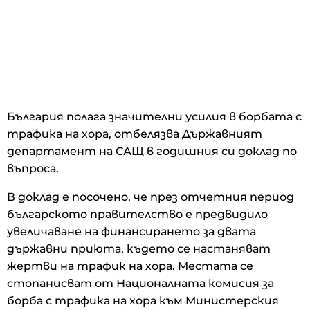
България полага значителни усилия в борбата с
трафика на хора, отбелязва Държавният
департамент на САЩ в годишния си доклад по
въпроса.
В доклад е посочено, че през отчетния период
българското правителство е предвидило
увеличаване на финансирането за двата
държавни приюта, където се настаняват
жертви на трафик на хора. Местата се
стопанисват от Националната комисия за
борба с трафика на хора към Министерския