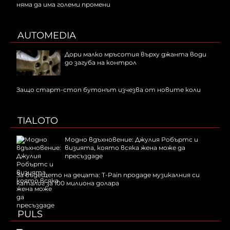
няма да има големи промени
AUTOMEDIA
Дори малко мръсотия върху джанта води
до загуба на контрол
Защо старт-стоп бутонът изчезва от новите коли
TIALOTO
Модно вдъхновение: Джулия Робъртс и
визията, която всяка жена може да
пресъздаде
За бъдещето на децата: T-Pain продаде музикалния си
каталог за 100 милиона долара
PULS