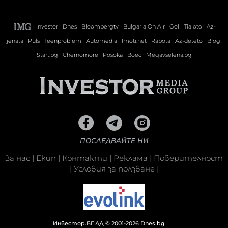
Investor
Dnes
Bloombergtv
Bulgaria On Air
Gol
Tialoto
Az-
jenata
Puls
Teenproblem
Automedia
Imoti.net
Rabota
Az-deteto
Blog
Start.bg
Chernomore
Posoka
Boec
Megavselena.bg
ПОСЛЕДВАЙТЕ НИ
За нас
|
Екип
|
Контакти
|
Реклама
|
Поверителност
|
Условия за ползване
|
Инвестор.БГ АД © 2001-2026 Dnes.bg