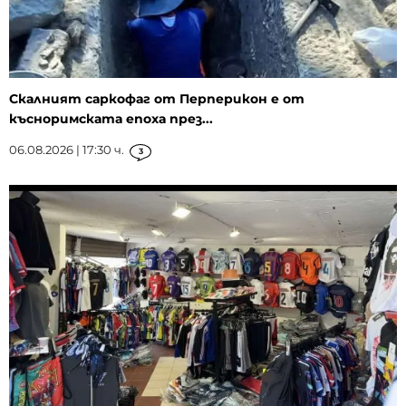
Скалният саркофаг от Перперикон е от
късноримската епоха през...
06.08.2026 | 17:30 ч.
3