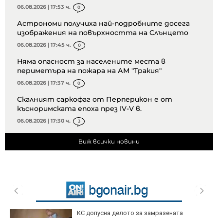
06.08.2026 | 17:53 ч.
0
Астрономи получиха най-подробните досега
изображения на повърхността на Слънцето
06.08.2026 | 17:45 ч.
0
Няма опасност за населените места в
периметъра на пожара на АМ "Тракия"
06.08.2026 | 17:37 ч.
0
Скалният саркофаг от Перперикон е от
късноримската епоха през IV-V в.
06.08.2026 | 17:30 ч.
3
Виж всички новини
КС допусна делото за замразената