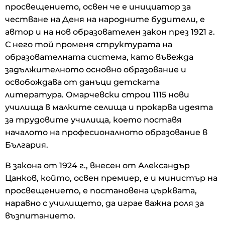
просвещението, освен че е инициатор за
честване на Деня на народните будители, е
автор и на нов образователен закон през 1921 г.
С него той променя структурата на
образователната система, като въвежда
задължителното основно образование и
освобождава от данъци детската
литература. Омарчевски строи 1115 нови
училища в малките селища и прокарва идеята
за трудовите училища, което поставя
началото на професионалното образование в
България.
В закона от 1924 г., внесен от Александър
Цанков, който, освен премиер, е и министър на
просвещението, е постановена църквата,
наравно с училището, да играе важна роля за
възпитанието.