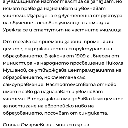
а училищните настоятелства се запазват, но
нямат право да назначават и уволняват
учители. Изградена е двустепенна структура
на обучение - основно училище и гимназия.
Урежда се и статутът на частните училища.
От тогава са приемани закони, променящи
целите, съдържанието и структурата на
образованието. В закона от 1909 г., внесен от
министъра на народното просвещение Никола
Мушанов, се утвърждава централизацията на
образованието, но съчетана със
самоуправление. Настоятелствата отново
имат право да назначават и уволняват
учители. В този закон има добавки към целите
за постигане на европейско ниво на
образованието, посочват от синдиката.
Стоян Омарчевски - министър на