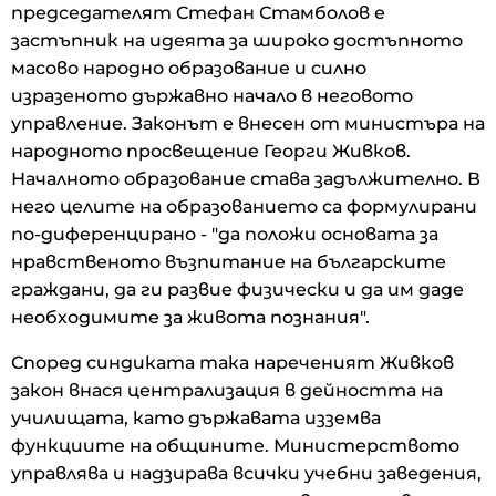
председателят Стефан Стамболов е
застъпник на идеята за широко достъпното
масово народно образование и силно
изразеното държавно начало в неговото
управление. Законът е внесен от министъра на
народното просвещение Георги Живков.
Началното образование става задължително. В
него целите на образованието са формулирани
по-диференцирано - "да положи основата за
нравственото възпитание на българските
граждани, да ги развие физически и да им даде
необходимите за живота познания".
Според синдиката така нареченият Живков
закон внася централизация в дейността на
училищата, като държавата изземва
функциите на общините. Министерството
управлява и надзирава всички учебни заведения,