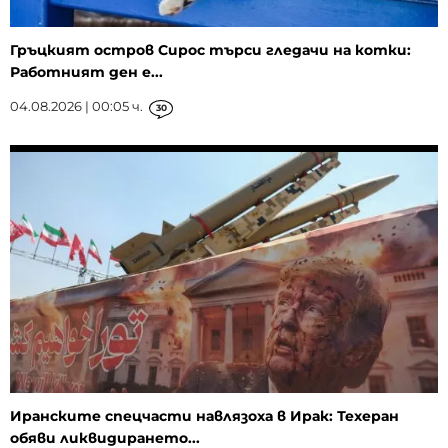
Гръцкият остров Сирос търси гледачи на котки:
Работният ден е...
04.08.2026 | 00:05 ч.
30
Иранските спецчасти навлязоха в Ирак: Техеран
обяви ликвидирането...