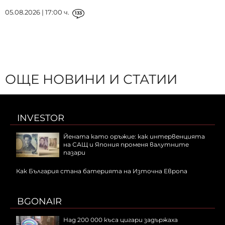
05.08.2026 | 17:00 ч.
133
ОЩЕ НОВИНИ И СТАТИИ
INVESTOR
Йената като оръжие: как интервенцията
на САЩ и Япония променя валутните
пазари
Как България стана батерията на Източна Европа
BGONAIR
Над 200 000 къса цигари задържаха