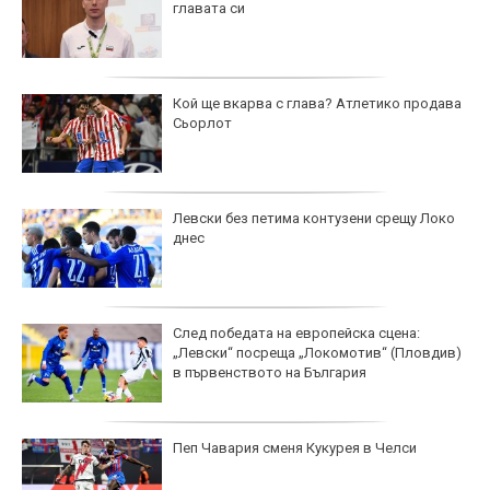
главата си
Кой ще вкарва с глава? Атлетико продава
Сьорлот
Левски без петима контузени срещу Локо
днес
След победата на европейска сцена:
„Левски“ посреща „Локомотив“ (Пловдив)
в първенството на България
Пеп Чавария сменя Кукурея в Челси