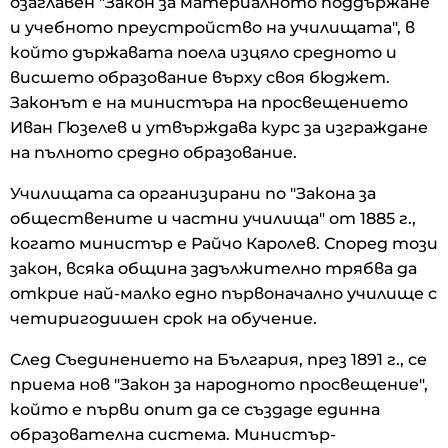
озаглавен "Закон за материалното поддържане
и учебното преустройство на училищата", в
който държавата поела изцяло средното и
висшето образование върху своя бюджет.
Законът е на министъра на просвещението
Иван Гюзелев и утвърждава курс за изграждане
на пълното средно образование.
Училищата са организирани по "Закона за
обществените и частни училища" от 1885 г.,
когато министър е Райчо Каролев. Според този
закон, всяка община задължително трябва да
открие най-малко едно първоначално училище с
четиригодишен срок на обучение.
След Съединението на България, през 1891 г., се
приема нов "Закон за народното просвещение",
който е първи опит да се създаде единна
образователна система. Министър-