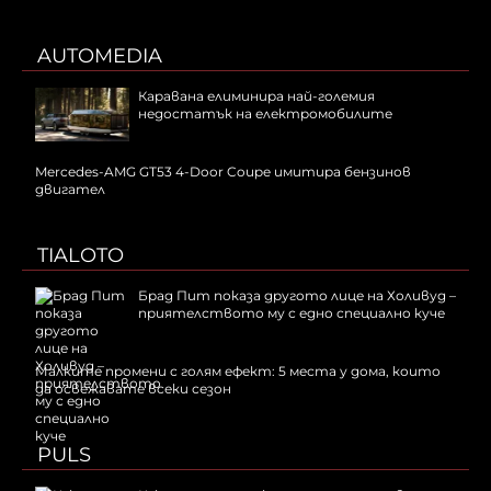
AUTOMEDIA
Каравана елиминира най-големия
недостатък на електромобилите
Mercedes-AMG GT53 4-Door Coupe имитира бензинов
двигател
TIALOTO
Брад Пит показа другото лице на Холивуд –
приятелството му с едно специално куче
Малките промени с голям ефект: 5 места у дома, които
да освежавате всеки сезон
PULS