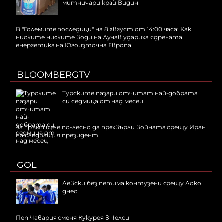
митничари край Видин
В "Големите последици" на 8 август от 14:00 часа: Как
ниските ниските води на Дунав удариха ядрената
енергетика на Югоизточна Европа
BLOOMBERGTV
Турските пазари отчитат най-добрата
си седмица от над месец
За Тръмп ще е по-лесно да прехвърли войната срещу Иран
на следващия президент
GOL
Левски без петима контузени срещу Локо
днес
Пеп Чавария сменя Кукурея в Челси