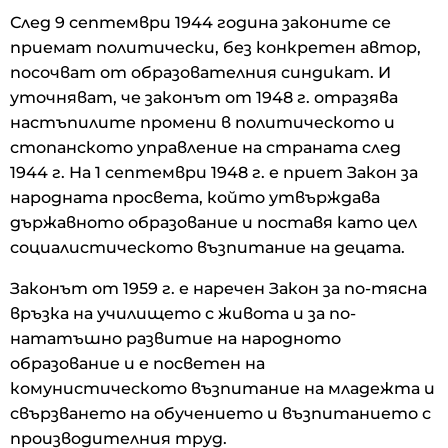
След 9 септември 1944 година законите се
приемат политически, без конкретен автор,
посочват от образователния синдикат. И
уточняват, че законът от 1948 г. отразява
настъпилите промени в политическото и
стопанското управление на страната след
1944 г. На 1 септември 1948 г. е приет Закон за
народната просвета, който утвърждава
държавното образование и поставя като цел
социалистическото възпитание на децата.
Законът от 1959 г. е наречен Закон за по-тясна
връзка на училището с живота и за по-
нататъшно развитие на народното
образование и е посветен на
комунистическото възпитание на младежта и
свързването на обучението и възпитанието с
производителния труд.