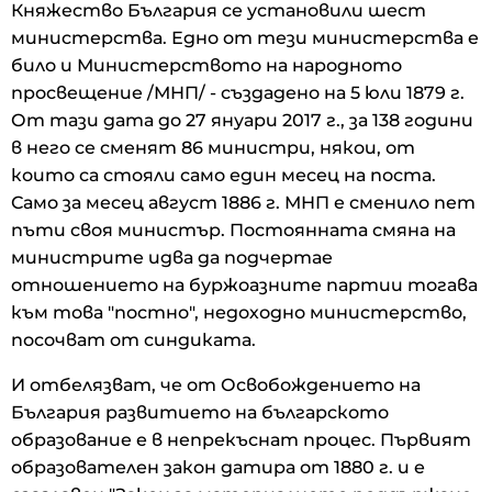
Княжество България се установили шест
министерства. Едно от тези министерства е
било и Министерството на народното
просвещение /МНП/ - създадено на 5 юли 1879 г.
От тази дата до 27 януари 2017 г., за 138 години
в него се сменят 86 министри, някои, от
които са стояли само един месец на поста.
Само за месец август 1886 г. МНП е сменило пет
пъти своя министър. Постоянната смяна на
министрите идва да подчертае
отношението на буржоазните партии тогава
към това "постно", недоходно министерство,
посочват от синдиката.
И отбелязват, че от Освобождението на
България развитието на българското
образование е в непрекъснат процес. Първият
образователен закон датира от 1880 г. и е