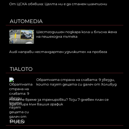
От ЦСКА обявиха: Целта ни е да станем шампиони
AUTOMEDIA
Шестгодишен подкара кола и блъсна жена
на пешеходна пътека
Audi направи нестандартен удължител на пробега
TIALOTO
Обратната страна на славата: 9 звезди,
които пазят децата си далеч от Холивуд
Нямате време за тренировки? Този 7-дневен план се
адаптира към вашия график
PULS