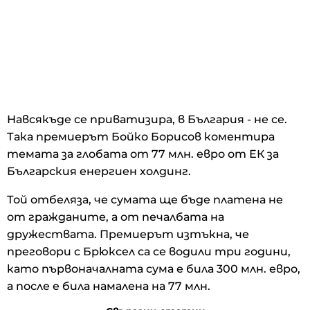
Навсякъде се приватизира, в България - не се.
Така премиерът Бойко Борисов коментира
темата за глобата от 77 млн. евро от ЕК за
Българския енергиен холдинг.
Той отбеляза, че сумата ще бъде платена не
от гражданите, а от печалбата на
дружествата. Премиерът изтъкна, че
преговори с Брюксел са се водили три години,
като първоначалната сума е била 300 млн. евро,
а после е била намалена на 77 млн.