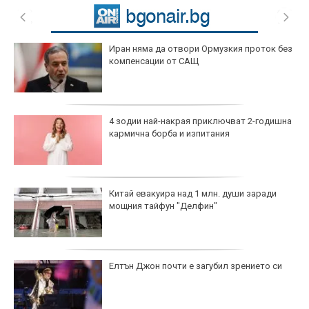
Иран няма да отвори Ормузкия проток без
компенсации от САЩ
4 зодии най-накрая приключват 2-годишна
кармична борба и изпитания
Китай евакуира над 1 млн. души заради
мощния тайфун "Делфин"
Елтън Джон почти е загубил зрението си