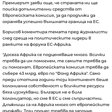
Премиерът заяви още, че страната ни ще
поиска допълнителни средства от
Европейската комисия, за да продължи да
охранява успешно външната граница на ЕС.
Борисов коментира темата пред
журналисти
след среща на политическите лидери в
рамките на форума ЕС-Африка.
"Досега Африка се подценяваше много. Всички
трябва да им помогнем, те самите трябва да
си помогнат. Европейската комисия трябва да
събере 43 млрд. евро по "Фонд Африка". Само
преди стотина години този континент беше
колониална собственост и всичките ресурси
бяха изсмуквани. България не е била
колонизатор, но сме в ЕС и сме съпричастни.
Длъжници са на Африка много от европейските
държави. Този процес трябва да започне,