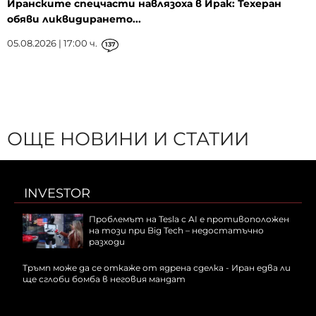
Иранските спецчасти навлязоха в Ирак: Техеран
обяви ликвидирането...
05.08.2026 | 17:00 ч.
137
ОЩЕ НОВИНИ И СТАТИИ
INVESTOR
Проблемът на Tesla с AI е противоположен
на този при Big Tech – недостатъчно
разходи
Тръмп може да се откаже от ядрена сделка - Иран едва ли
ще сглоби бомба в неговия мандат