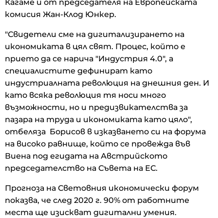
Кагаме и от председателя на Европейската
комисия Жан-Клод Юнкер.
"Свидетели сме на дигитализирането на
икономиката в цял свят. Процес, който е
прието да се нарича "Индустрия 4.0", а
специалистите дефинират като
индустриалната революция на днешния ден. И
като всяка революция тя носи много
възможности, но и предизвикателства за
пазара на труда и икономиката като цяло",
отбеляза Борисов в изказването си на форума
на високо равнище, който се провежда във
Виена под егидата на Австрийското
председателство на Съвета на ЕС.
Прогноза на Световния икономически форум
показва, че след 2020 г. 90% от работните
места ще изискват дигитални умения.