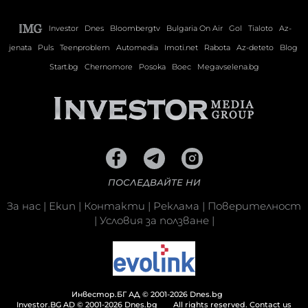
Investor
Dnes
Bloombergtv
Bulgaria On Air
Gol
Tialoto
Az-
jenata
Puls
Teenproblem
Automedia
Imoti.net
Rabota
Az-deteto
Blog
Start.bg
Chernomore
Posoka
Boec
Megavselena.bg
ПОСЛЕДВАЙТЕ НИ
За нас
|
Екип
|
Контакти
|
Реклама
|
Поверителност
|
Условия за ползване
|
Инвестор.БГ АД © 2001-2026 Dnes.bg
Investor.BG AD © 2001-2026 Dnes.bg
All rights reserved.
Contact us