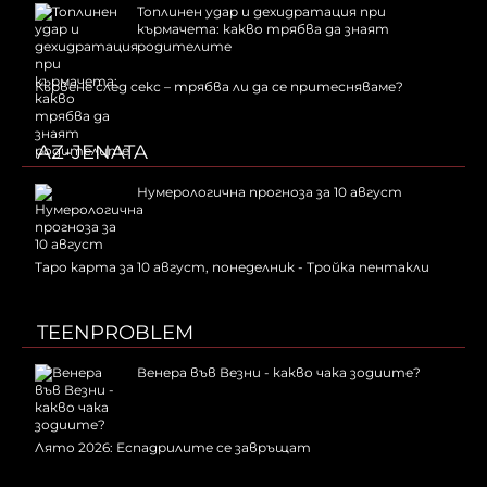
Топлинен удар и дехидратация при
кърмачета: какво трябва да знаят
родителите
Кървене след секс – трябва ли да се притесняваме?
AZ-JENATA
Нумерологична прогноза за 10 август
Таро карта за 10 август, понеделник - Тройка пентакли
TEENPROBLEM
Венера във Везни - какво чака зодиите?
Лято 2026: Еспадрилите се завръщат