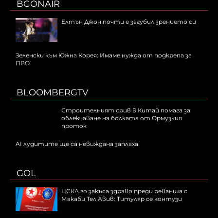
BGONAIR
Елтън Джон почти е загубил зрението си
Зеленски към Южна Корея: Имаме нужда от подкрепа за
ПВО
BLOOMBERGTV
Строителният срив в Китай помага за
облекчаване на болката от Ормузкия
проток
AI лудитите ще са невижданa заплаха
GOL
ЦСКА го закъса здраво преди реванша с
Макаби Тел Авив: Титуляр се контузи