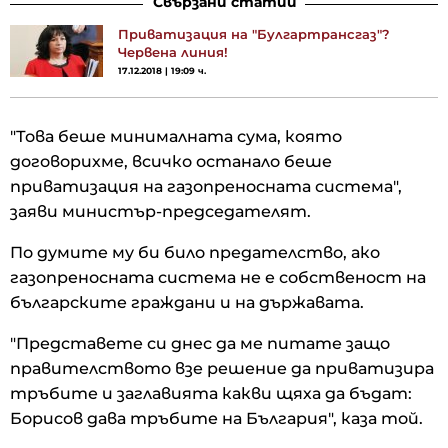
Свързани статии
Приватизация на "Булгартрансгаз"?
Червена линия!
17.12.2018 | 19:09 ч.
"Това беше минималната сума, която
договорихме, всичко останало беше
приватизация на газопреносната система",
заяви министър-председателят.
По думите му би било предателство, ако
газопреносната система не е собственост на
българските граждани и на държавата.
"Представете си днес да ме питате защо
правителството взе решение да приватизира
тръбите и заглавията какви щяха да бъдат:
Борисов дава тръбите на България", каза той.