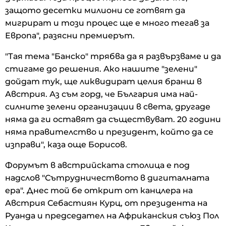
защото десетки милиони се готвят да
мигрират и този процес ще е много тегав за
Европа", разясни премиерът.
"Тая тема "Банско" трябва да я развързваме и да
стигаме до решения. Ако нашите "зелени"
дойдат тук, ще ликвидират целия бранш в
Австрия. Аз съм горд, че България има най-
силните зелени организации в света, другаде
няма да ги оставят да съществуват. 20 години
няма правителство и президент, който да се
изправи", каза още Борисов.
Форумът в австрийската столица е под
надслов "Сътрудничеството в дигиталната
ера". Днес той бе открит от канцлера на
Австрия Себастиян Курц, от президента на
Руанда и председател на Африканския съюз Пол