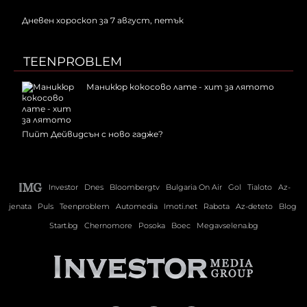
Дневен хороскоп за 7 август, петък
TEENPROBLEM
Маникюр кокосово лате - хит за лятото
Пийт Дейвидсън с ново гадже?
Investor
Dnes
Bloombergtv
Bulgaria On Air
Gol
Tialoto
Az-
jenata
Puls
Teenproblem
Automedia
Imoti.net
Rabota
Az-deteto
Blog
Start.bg
Chernomore
Posoka
Boec
Megavselena.bg