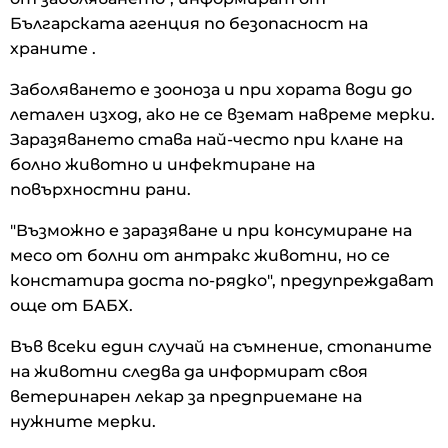
Българската агенция по безопасност на
храните .
Заболяването е зооноза и при хората води до
летален изход, ако не се вземат навреме мерки.
Заразяването става най-често при клане на
болно животно и инфектиране на
повърхностни рани.
"Възможно е заразяване и при консумиране на
месо от болни от антракс животни, но се
констатира доста по-рядко", предупреждават
още от БАБХ.
Във всеки един случай на съмнение, стопаните
на животни следва да информират своя
ветеринарен лекар за предприемане на
нужните мерки.