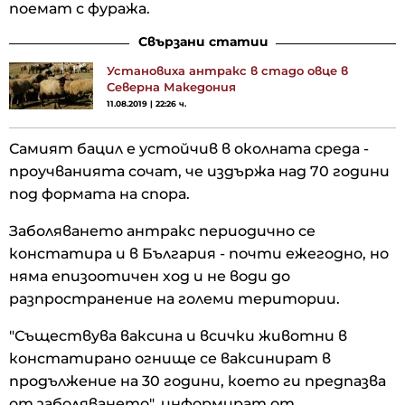
поемат с фуража.
Свързани статии
Установиха антракс в стадо овце в
Северна Македония
11.08.2019 | 22:26 ч.
Самият бацил е устойчив в околната среда -
проучванията сочат, че издържа над 70 години
под формата на спора.
Заболяването антракс периодично се
констатира и в България - почти ежегодно, но
няма епизоотичен ход и не води до
разпространение на големи територии.
"Съществува ваксина и всички животни в
констатирано огнище се ваксинират в
продължение на 30 години, което ги предпазва
от заболяването", информират от