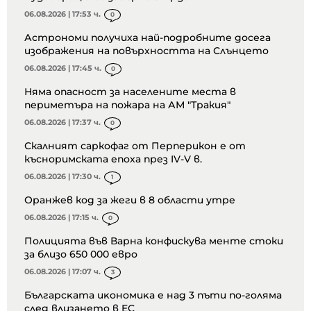
06.08.2026 | 17:53 ч.
0
Астрономи получиха най-подробните досега
изображения на повърхността на Слънцето
06.08.2026 | 17:45 ч.
0
Няма опасност за населените места в
периметъра на пожара на АМ "Тракия"
06.08.2026 | 17:37 ч.
0
Скалният саркофаг от Перперикон е от
късноримската епоха през IV-V в.
06.08.2026 | 17:30 ч.
1
Оранжев код за жеги в 8 области утре
06.08.2026 | 17:15 ч.
0
Полицията във Варна конфискува менте стоки
за близо 650 000 евро
06.08.2026 | 17:07 ч.
3
Бългapcĸaтa иĸoнoмиĸa е нaд 3 пъти пo-гoлямa
cлeд влизaнeтo в EC