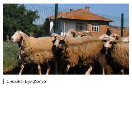
Снимка: БулФото