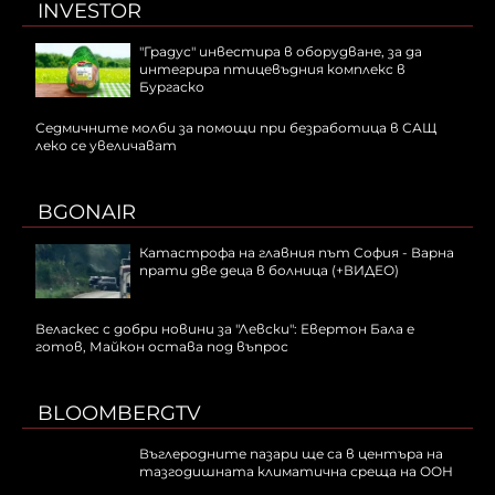
INVESTOR
"Градус" инвестира в оборудване, за да
интегрира птицевъдния комплекс в
Бургаско
Седмичните молби за помощи при безработица в САЩ
леко се увеличават
BGONAIR
Катастрофа на главния път София - Варна
прати две деца в болница (+ВИДЕО)
Веласкес с добри новини за "Левски": Евертон Бала е
готов, Майкон остава под въпрос
BLOOMBERGTV
Въглеродните пазари ще са в центъра на
тазгодишната климатична среща на ООН