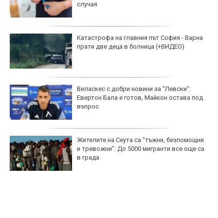
случая
Катастрофа на главния път София - Варна
прати две деца в болница (+ВИДЕО)
Веласкес с добри новини за "Левски":
Евертон Бала е готов, Майкон остава под
въпрос
Жителите на Сеута са "тъжни, безпомощни
и тревожни": До 5000 мигранти все още са
в града