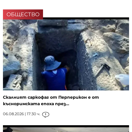
ОБЩЕСТВО
Скалният саркофаг от Перперикон е от
късноримската епоха през...
06.08.2026 | 17:30 ч.
1