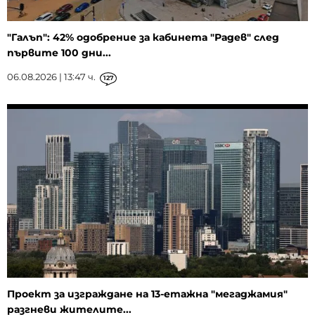
"Галъп": 42% одобрение за кабинета "Радев" след
първите 100 дни...
06.08.2026 | 13:47 ч.
127
Проект за изграждане на 13-етажна "мегаджамия"
разгневи жителите...