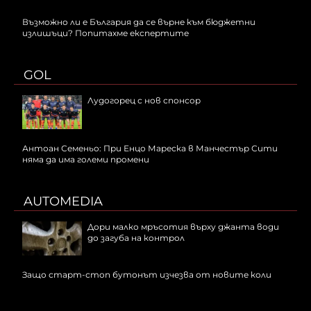
Възможно ли е България да се върне към бюджетни
излишъци? Попитахме експертите
GOL
Лудогорец с нов спонсор
Антоан Семеньо: При Енцо Мареска в Манчестър Сити
няма да има големи промени
AUTOMEDIA
Дори малко мръсотия върху джанта води
до загуба на контрол
Защо старт-стоп бутонът изчезва от новите коли