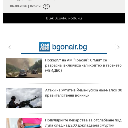
06.08.2026 | 16:57 ч.
71
Виж всички новини
Пожарът на АМ "Тракия": Огънят се
разрасна, включиха хеликоптер в гасенето
(+ВИДЕО)
Атаки на хутите в Йемен убиха най-малко 30
правителствени войници
Популярните лекарства за отслабване под
лупа след над 200 докладвани смъртни