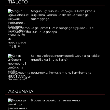
TIALOTO
Модно вдъхновение: Джулия Робъртс и
визията, която всяка жена може да
пресъздаде
За бъдещето на децата: T-Pain продаде музикалния си
каталог за 100 милиона долара
PULS
Как да изберем протеинов шейк и за какво
трябва да внимаваме?
Психология за родители: Режимът и чувството за
предвидимост
AZ-JENATA
6 идеи за релакс за заети жени