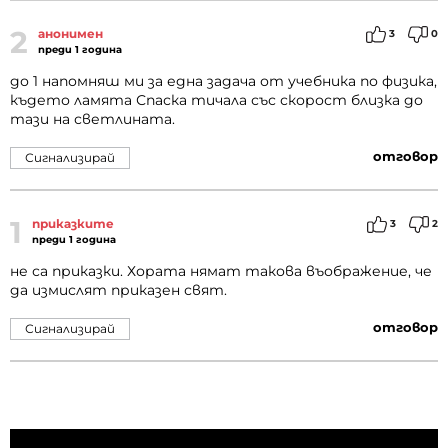
2
анонимен
3
0
преди 1 година
до 1 напомняш ми за една задача от учебника по физика,
където ламята Спаска тичала със скорост близка до
тази на светлината.
отговор
Сигнализирай
1
приказките
3
2
преди 1 година
не са приказки. Хората нямат такова въображение, че
да измислят приказен свят.
отговор
Сигнализирай