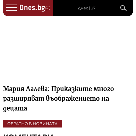
Днес | 27
Мария Лалева: Приказките много
разширяват въображението на
децата
ОБРАТНО В НОВИНАТА