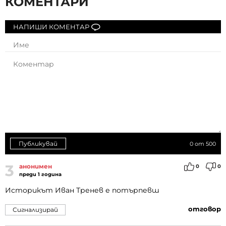
КОМЕНТАРИ
НАПИШИ КОМЕНТАР
Публикувай
0
от 500
3
анонимен
0
0
преди 1 година
Историкът Иван Тренев е потърпевш
отговор
Сигнализирай