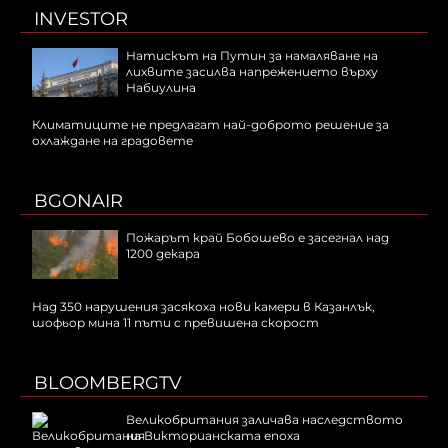
INVESTOR
Натискът на Путин за намаляване на
лихвите засилва напрежението върху
Набиулина
Климатиците не предлагат най-доброто решение за
охлаждане на градовете
BGONAIR
Пожарът край Бобошево е засегнал над
1200 декара
Над 350 нарушения засякоха нови камери в Казанлък,
шофьор мина 11 пъти с превишена скорост
BLOOMBERGTV
Великобритания заличава наследството
на Викторианската епоха