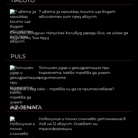
TIALOTO
7 цвята за маникюр, които ще бъдат
абсолютен хит през август
Стивън Болдуин: Напусках Холивуд заради Бог, не исках да
бъда като Том Круз
PULS
Топлинен удар и дехидратация при
кърмачета: какво трябва да знаят
родителите
Кървене след секс – трябва ли да се притесняваме?
AZ-JENATA
Новолуние и пълно слънчево затъмнение в
Лъв на 12 август: Очакват ни
трансформации