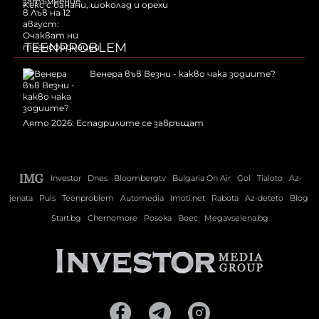
Kекс с банани, шоколад и орехи
TEENPROBLEM
Венера във Везни - какво чака зодиите?
Лято 2026: Еспадрилите се завръщат
Investor
Dnes
Bloombergtv
Bulgaria On Air
Gol
Tialoto
Az-
jenata
Puls
Teenproblem
Automedia
Imoti.net
Rabota
Az-deteto
Blog
Start.bg
Chernomore
Posoka
Boec
Megavselena.bg