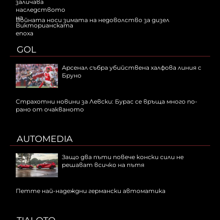
Войната носи зимата на недоволство за дизел
GOL
Арсенал събра убийствена халфова линия с
Бруно
Страхотни новини за Левски: Бурас се връща много по-
рано от очакваното
AUTOMEDIA
Защо два пъти повече конски сили не
решават всичко на пътя
Петте най-надеждни германски автоматика