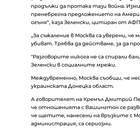
продължи да протака тази война. Изм
пренебрегна предложението на Америка
огъня“, каза Зеленски, цитиран от АФП
„За съжаление в Москва са уверени, че
убиват. Трябва да действаме, за да п
"Разговорите никога не са спирали б
Зеленски в социалните мрежи.
Междувременно, Москва съобщи, че ней
украинската Донецка област.
А говорителят на Кремъл Дмитрий Пе
че отношенията с Вашингтон се разви
че щетите, нанесени на връзките с М
администрация, са сериозни.