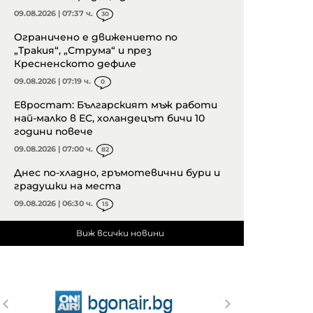
09.08.2026 | 07:37 ч.
30
Ограничено е движението по
„Тракия“, „Струма“ и през
Кресненското дефиле
09.08.2026 | 07:19 ч.
0
Евростат: Българският мъж работи
най-малко в ЕС, холандецът бичи 10
години повече
09.08.2026 | 07:00 ч.
82
Днес по-хладно, гръмотевични бури и
градушки на места
09.08.2026 | 06:30 ч.
15
Виж всички новини