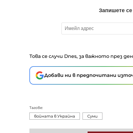
Това се случи Dnes, за важното през де
Добави ни в предпочитани източ
Тагове:
войната в Украйна
Суми