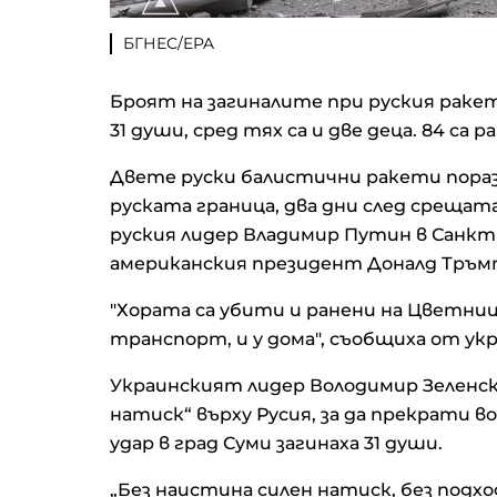
БГНЕС/EPA
Броят на загиналите при руския ракет
31 души, сред тях са и две деца. 84 са 
Двете руски балистични ракети порази
руската граница, два дни след среща
руския лидер Владимир Путин в Санкт
американския президент Доналд Тръмп
"Хората са убити и ранени на Цветниц
транспорт, и у дома", съобщиха от ук
Украинският лидер Володимир Зеленск
натиск“ върху Русия, за да прекрати в
удар в град Суми загинаха 31 души.
„Без наистина силен натиск, без подхо