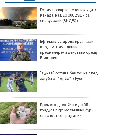
Голям пожар изпепели къщи в
Канада, над 20 000 души са
евакуирани (ВИДЕО)
Ефтимов за дрона край край
Кардам: Няма данни за
преднамерени действия срещу
България
"Дунав" остава без точка след
загуба от "Арда" в Русе
Времето днес: Жеги до 35
градуса с гръмотевични бури и
опасност от градушки