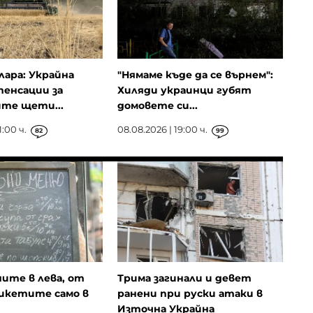
лара: Украйна
"Нямаме къде да се върнем":
енсации за
Хиляди украинци губят
те щети...
домовете си...
1:00 ч.
08.08.2026 | 19:00 ч.
82
99
ните в лева, от
Трима загинали и девет
икетите само в
ранени при руски атаки в
Източна Украйна