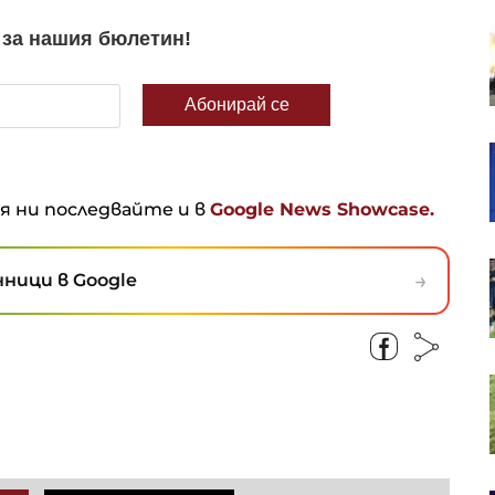
Украйна купи ракети ATACMS и
снаряди от Турция, в сделката
участва и българска компания
Иран намекна за сделка за
Ормуз, но само ако условията му
бъдат изпълнени
ня ни последвайте и в
Google News Showcase.
Квантовата заплаха затяга
→
ници в Google
примката около врата на
криптовалутите
Кадър на деня за 8 август