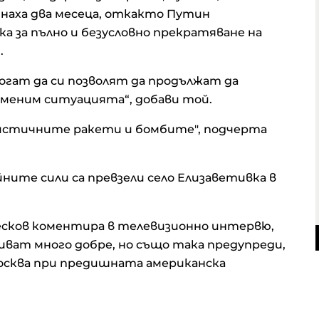
инаха два месеца, откакто Путин
 за пълно и безусловно прекратяване на
.
 могат да си позволят да продължат да
роменим ситуацията“, добави той.
алистичните ракети и бомбите", подчерта
ните сили са превзели село Елизаветивка в
сков коментира в телевизионно интервю,
ват много добре, но също така предупреди,
осква при предишната американска