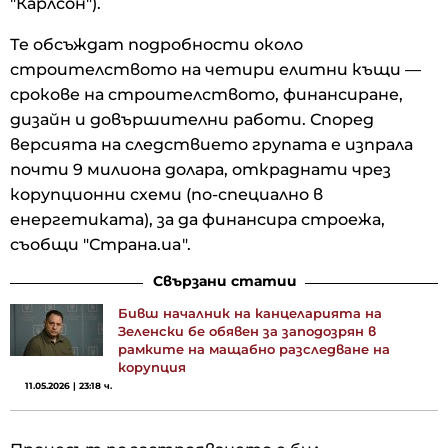
"Карлсон").
Те обсъждат подробности около
строителството на четири елитни къщи —
срокове на строителството, финансиране,
дизайн и довършителни работи. Според
версията на следствието групата е изпрала
почти 9 милиона долара, откраднати чрез
корупционни схеми (по-специално в
енергетиката), за да финансира строежа,
съобщи "Страна.ua".
Свързани статии
Бивш началник на канцеларията на
Зеленски бе обявен за заподозрян в
рамките на мащабно разследване на
корупция
11.05.2026 | 23:18 ч.