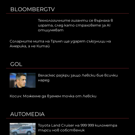
BLOOMBERGTV
Технологичните гиганти се върнаха в
играта, след като страховете за AI
отшумяват
Соларните мита на Тръмп ще ударят съюзници на
Америка, а не Китай
GOL
Веласкес разкри защо Левски бие всички
наред
Косич: Можехме да вземем точка от Левски
AUTOMEDIA
Toyota Land Cruiser на 999 999 километра
търси нов собственик