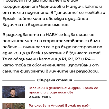
Процесът по застрояването е бил
координиран от Чернишов и Миндич, както и
от техни подчинени. В "записите" се появява и
Ермак, който лично обсъжда с дизайнер
визията на бъдещото имение.
В разследването на НАБУ се казва също, че
поръчителите на строителството са били
повече — планирало се е да бъде построена по
една къща за всеки участник в "Династията".
Те са обозначени като лица R1, R2, R3 и R4 —
като това са обозначенията, използвани от
самите фигуранти в личните им разговори.
Свързани статии
Зеленски в действие: Андрий Ермак се
прости и с още постове
06.12.2025 | 08:23 ч.
Разследват Андрий Ермак по най-