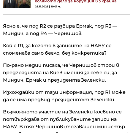
голямото дело за корупция в Украйна
28.11.2025 | 10:01 ч.
Ясно е, че под R2 се разбира Ермак, под R3 —
Миндич, а под R4 — Чернишов.
Кой е R1, за когото в записите на НАБУ се
споменава само бегло, без конкретика?
По-рано медии писаха, че Чернишов строи в
предградията на Киев имения за себе си, за
Миндич, Ермак и президента Зеленски.
Изхождайки от тази информация, под R1 може
да се има предвид президентът Зеленски.
Възможното участие на Зеленски косвено се
потвърждава от публикуваните записи на
НАБУ. В тях Чернишов (тогавашен министър