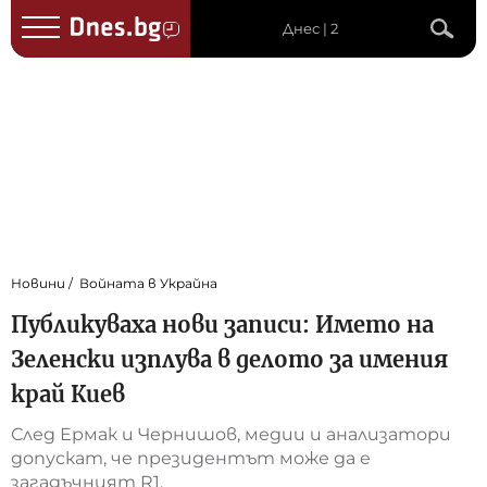
Днес | 2
Новини
Войната в Украйна
Публикуваха нови записи: Името на
Зеленски изплува в делото за имения
край Киев
След Ермак и Чернишов, медии и анализатори
допускат, че президентът може да е
загадъчният R1.