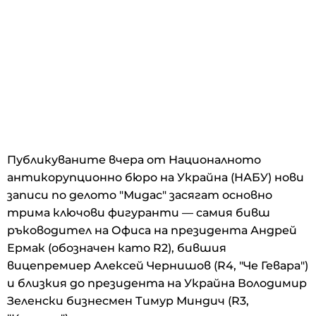
Публикуваните вчера от Националното
антикорупционно бюро на Украйна (НАБУ) нови
записи по делото "Мидас" засягат основно
трима ключови фигуранти — самия бивш
ръководител на Офиса на президента Андрей
Ермак (обозначен като R2), бившия
вицепремиер Алексей Чернишов (R4, "Че Гевара")
и близкия до президента на Украйна Володимир
Зеленски бизнесмен Тимур Миндич (R3,