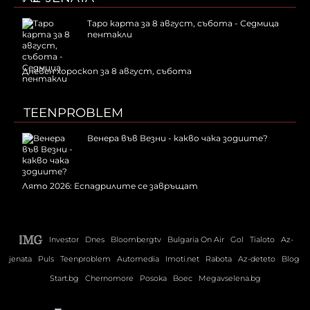
Таро карта за 8 август, събота - Седмица
пентакли
Дневен хороскоп за 8 август, събота
TEENPROBLEM
Венера във Везни - какво чака зодиите?
Лято 2026: Еспадрилите се завръщат
Investor
Dnes
Bloombergtv
Bulgaria On Air
Gol
Tialoto
Az-
jenata
Puls
Teenproblem
Automedia
Imoti.net
Rabota
Az-deteto
Blog
Start.bg
Chernomore
Posoka
Boec
Megavselena.bg