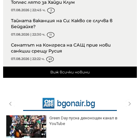
Топлес лято за Хайди Клум
07.08.2026 | 22:45 ч.
2
Тайната ваканция на Си: Какво се случва в
Бейдайхе?
07.08.2026 | 22:30 ч.
11
Сенатът на Конгреса на САЩ прие нови
санкции срещу Русия
07.08.2026 | 22:22 ч.
43
Виж всички новини
Green Day пусна денонощен канал в
YouTube