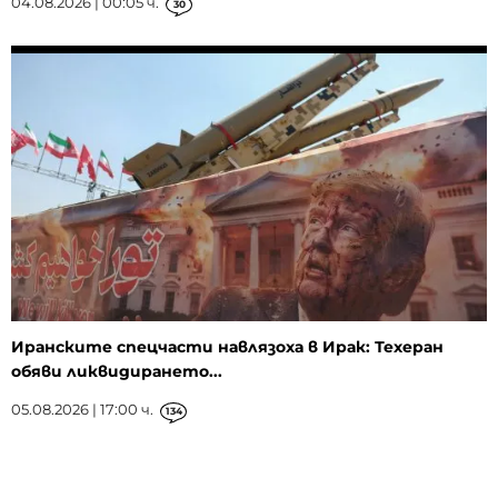
04.08.2026 | 00:05 ч.
30
Иранските спецчасти навлязоха в Ирак: Техеран
обяви ликвидирането...
05.08.2026 | 17:00 ч.
134