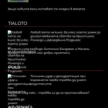
Защо новите коли остават по-хладни в жегата
TIALOTO
Любов като на кино: Всичко, което знаем за
дългоочакваната сватба на Кристиано
Роналдо и Джорджина Родригес
11 години след развода: Антонио Бандерас и Мелани
Грифит остават най-добри приятели
PULS
Топлинен удар и дехидратация при
кърмачета: какво трябва да знаят
родителите
Кървене след секс – трябва ли да се притесняваме?
AZ-JENATA