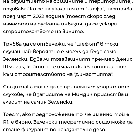
на развитието на общините и териториите),
позовавайки се на указания от "шефа", настоява
през март 2022 година (тоест скоро след
началото на руската инвазия) да се ускори
строителството на вилите.
Трябва да се отбележи, че "шефът" в този
случай най-вероятно е могъл да бъде само
Зеленски. Едва ли тогавашният премиер Денис
Шмигал, който не е имал никакво отношение
към строителството на "Династията".
Също така може да се припомнят упоритите
слухове, че в записите на Миндич присъства и
гласът на самия Зеленски.
Тоест, ако предположението, че именно той е
R1, е вярно, Зеленски теоретично също може да
стане фигурант по наказателно дело.