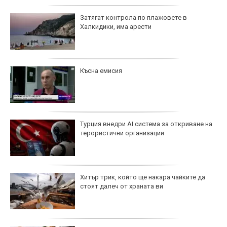
Затягат контрола по плажовете в
Халкидики, има арести
Късна емисия
Турция внедри AI система за откриване на
терористични организации
Хитър трик, който ще накара чайките да
стоят далеч от храната ви