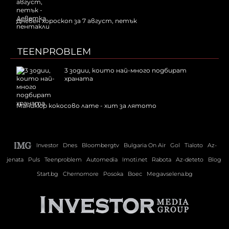
Дневен хороскоп за 7 август, петък
TEENPROBLEM
3 зодии, които най-много подбират
храната
Маникюр кокосово лате - хит за лятото
Investor
Dnes
Bloombergtv
Bulgaria On Air
Gol
Tialoto
Az-
jenata
Puls
Teenproblem
Automedia
Imoti.net
Rabota
Az-deteto
Blog
Start.bg
Chernomore
Posoka
Boec
Megavselena.bg