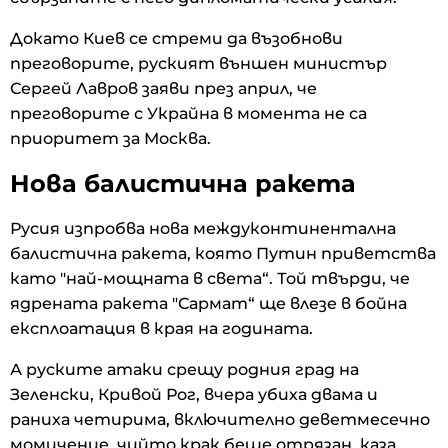
Докато Киев се стреми да възобнови
преговорите, руският външен министър
Сергей Лавров заяви през април, че
преговорите с Украйна в момента не са
приоритет за Москва.
Нова балистична ракета
Русия изпробва нова междуконтинентална
балистична ракета, която Путин приветства
като "най-мощната в света“. Той твърди, че
ядрената ракета "Сармат“ ще влезе в бойна
експлоатация в края на годината.
А руските атаки срещу родния град на
Зеленски, Кривой Рог, вчера убиха двама и
раниха четирима, включително деветмесечно
момиченце, чийто крак беше отрязан, каза