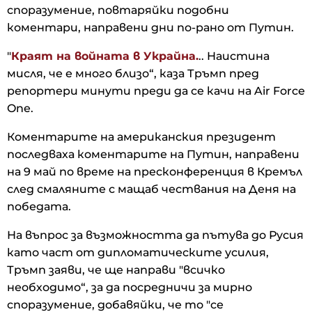
споразумение, повтаряйки подобни
коментари, направени дни по-рано от Путин.
"
Краят на войната в Украйна.
.. Наистина
мисля, че е много близо“, каза Тръмп пред
репортери минути преди да се качи на Air Force
One.
Коментарите на американския президент
последваха коментарите на Путин, направени
на 9 май по време на пресконференция в Кремъл
след смаляните с мащаб чествания на Деня на
победата.
На въпрос за възможността да пътува до Русия
като част от дипломатическите усилия,
Тръмп заяви, че ще направи "всичко
необходимо“, за да посредничи за мирно
споразумение, добавяйки, че то "се