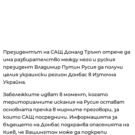
Президентът на САЩ Доналд Тръмп отрече да
има разбирателство между него и руския
президент Владимир Путин Русия да получи
целия украински регион Донбас в Източна
Украйна.
Забележките идват в момент, когато
териториалните искания на Русия остават
основната пречка в мирните преговори, за
които САЩ посредничи. Информацията за
бъдещето на Донбас подхранва опасенията на
Киев, че Вашингтон може да подкрепи