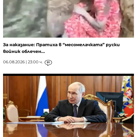
За наказание: Пратиха в “месомелачката” руски
войник облечен...
06.08.2026 | 23:00 ч.
91