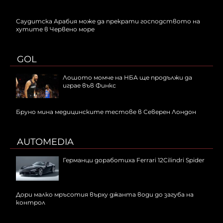
Саудитска Арабия може да прекрати господството на
хутите в Червено море
GOL
Лошото момче на НБА ще продължи да
играе във Финкс
Бруно мина медицинските тестове в Северен Лондон
AUTOMEDIA
Германци доработиха Ferrari 12Cilindri Spider
Дори малко мръсотия върху джанта води до загуба на
контрол