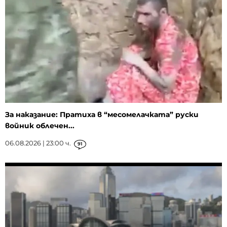
За наказание: Пратиха в “месомелачката” руски
войник облечен...
06.08.2026 | 23:00 ч.
91