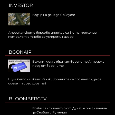
INVESTOR
Кадър на деня за 6 август
Американските борсови индекси са в отстъпление,
петролът отново се устреми нагоре
BGONAIR
Белият дом избра затворените AI модели
пред отворените
Шум, бетон и жеги: Как животните се променят, за да
оцелеят сред хората?
BLOOMBERGTV
Всеки сантиметър от Дунав е от значение
за Сърбия и Румъния