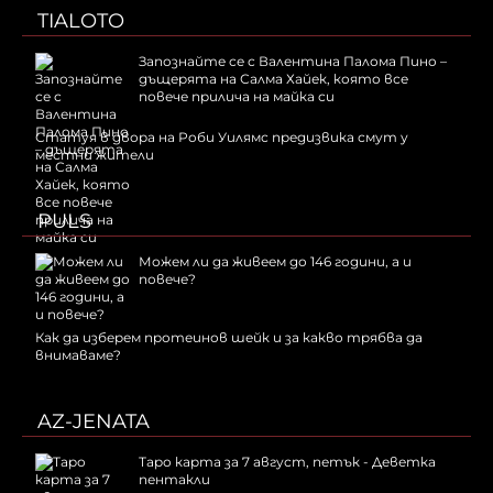
TIALOTO
Запознайте се с Валентина Палома Пино –
дъщерята на Салма Хайек, която все
повече прилича на майка си
Статуя в двора на Роби Уилямс предизвика смут у
местни жители
PULS
Можем ли да живеем до 146 години, а и
повече?
Как да изберем протеинов шейк и за какво трябва да
внимаваме?
AZ-JENATA
Таро карта за 7 август, петък - Деветка
пентакли