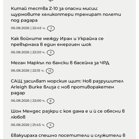
Китай тества Z-10 за опасни мисии:
щурмовите хеликоптери тренират полети
под радара
06.08.2026 | 22:45 ч.
2
Как войните между Иран и Украйна се
превърнаха в един енергиен шок
06.08.2026 | 22:30 ч.
5
Меган Маркъл по бански в басейна за ЧРД
06.08.2026 | 22:15 ч.
13
САЩ засилват морския щит: Нов разрушител
Arleigh Burke влиза с нов противоракетен
радар
06.08.2026 | 22:00 ч.
8
Шон Мендес разкри с коя дама е и ѝ се обясни в
любов
06.08.2026 | 21:45 ч.
5
Евакуираха спешно посетители и служители в