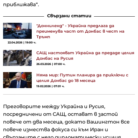
приближава“.
Свързани статии
"Донниленд" - Украйна предлага да
преименува част от Донбас в чест на
Тръмп
22.04.2026 | 19:00 ч.
САЩ настояват Украйна да предаде целия
Донбас на Русия
26.03.2026 | 07:00 ч.
Няма мир: Путин планира да приключи с
целия Донбас до 18 месеца
19.02.2026 | 07:01 ч.
Преговорите между Украйна и Русия,
посредничени от САЩ, остават в застой
повече от два месеца, докато Вашингтон все
повече измества фокуса си към Иран и
свързаните с него дипломатически усилия.