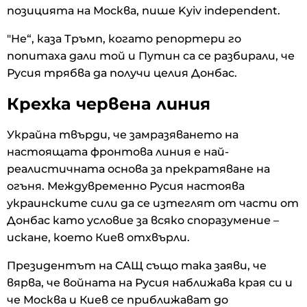
позицията на Москва, пише Kyiv independent.
"Не“, каза Тръмп, когато репортери го
попитаха дали той и Путин са се разбирали, че
Русия трябва да получи целия Донбас.
Крехка червена линия
Украйна твърди, че замразяването на
настоящата фронтова линия е най-
реалистичната основа за прекратяване на
огъня. Междувременно Русия настоява
украинските сили да се изтеглят от части от
Донбас като условие за всяко споразумение –
искане, което Киев отхвърли.
Президентът на САЩ също така заяви, че
вярва, че войната на Русия наближава края си и
че Москва и Киев се приближават до