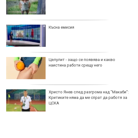
Късна емисия
Целулит - защо се появява и какво
наистина работи срещу него
Христо Янев след разгрома над "Макаби":
Критиките няма да ме спрат да работя за
ЦСКА