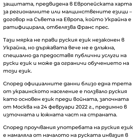
защитата, предвидена в Европейската харта
за регионалните или малцинствените езици –
договор на Съвета на Европа, който Украйна е
ратифицирала, отбелязва Франс прес.
Тази мярка не прави руския език незаконен в
Украйна, но държавата вече не е длъжна,
специално да предоставя публични услуги на
руски език и може да ограничи обучението на
този език.
Според официалните данни близо една трета
от украинското население е ползвало руския
като основен език преди войната, започната
от Москва на 24 февруари 2022 г., предимно в
източната и южната част на страната.
Според проучвания употребата на руския език
е намаляла от началото на руската инвазия в