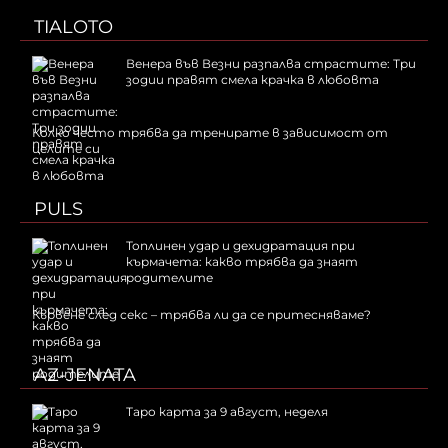
TIALOTO
Венера във Везни разпалва страстите: Три
зодии правят смела крачка в любовта
Колко често трябва да тренирате в зависимост от
целите си
PULS
Топлинен удар и дехидратация при
кърмачета: какво трябва да знаят
родителите
Кървене след секс – трябва ли да се притесняваме?
AZ-JENATA
Таро карта за 9 август, неделя