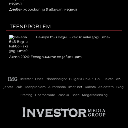
Дневен хороскоп за 9 август, неделя
TEENPROBLEM
Венера във Везни - какво чака зодиите?
Лято 2026: Еспадрилите се завръщат
Investor
Dnes
Bloombergtv
Bulgaria On Air
Gol
Tialoto
Az-
jenata
Puls
Teenproblem
Automedia
Imoti.net
Rabota
Az-deteto
Blog
Start.bg
Chernomore
Posoka
Boec
Megavselena.bg