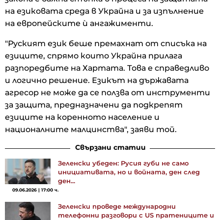
на езиковата среда в Украйна и за изпълнение
на европейските ѝ ангажименти.
"Руският език беше премахнат от списъка на
езиците, спрямо които Украйна прилага
разпоредбите на Хартата. Това е справедливо
и логично решение. Езикът на държавата
агресор не може да се ползва от инструменти
за защита, предназначени да подкрепят
езиците на коренното население и
националните малцинства", заяви той.
Свързани статии
Зеленски убеден: Русия губи не само
инициативата, но и войната, ден след
ден...
09.06.2026 | 17:00 ч.
Зеленски проведе международни
телефонни разговори с US пратениците и