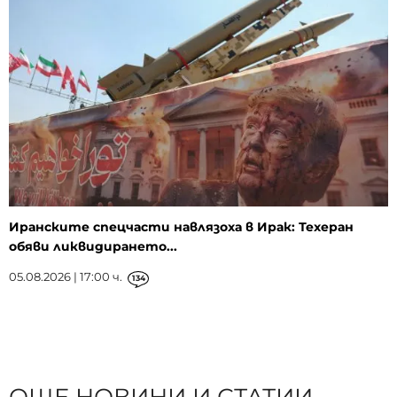
Иранските спецчасти навлязоха в Ирак: Техеран
обяви ликвидирането...
05.08.2026 | 17:00 ч.
134