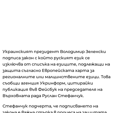
Украинският президент Володимир Зеленски
подписа закон с който руският език се
изключва от списъка на езиците, подлежащи на
защита съгласно Европейската харта за
регионалните или малцинствените езици. Това
съобщи агенция Укринформ, цитирайки
публикация във Фейсбук на председателя на
Върховната рада Руслан Стефанчук.
Стефанчук подчерта, че подписването на
закона е важна стъпка в процеса на защитата