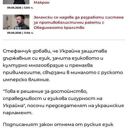
Макрон
09.06.2026 | 12:16 ч.
Зеленски се надява да разработи система
за противобалистични ракети с
Обединеното кралство
09.06.2026 | 11:04 ч.
Стефанчук добави, че Украйна защитава
държавния си език, зачита езиковото и
културно многообразие и премахва
привилегиите, свързани в миналото с руското
имперско влияние.
"Това е решение за достойнство,
справедливост и езикова сигурност на
Украйна", посочи председателят на украинския
парламент.
Подписаният закон отнема от руския език