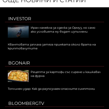
ОЩЕ НОВИНИ И СТАТИИ
INVESTOR
Иран намекна за сделка за Ормуз, но само
ако условията му бъдат изпълнени
Квантовата заплаха затяга примката около врата на
криптовалутите
BGONAIR
Рецепта за картофи със сирене и кашкавал
на фурна
Топлинен удар: Как да разпознаем опасните симптоми
BLOOMBERGTV