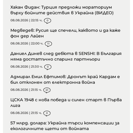
Хакан Фидан: Турция предложи мораториум
върху бойните действия в Украйна (ВИДЕО)
08.08.2026 | 22:15 ч.
0
Медведев: Русия ще спечели, каквото и да каже
фон дер Лайен
08.08.2026 | 22:00 ч.
11
Даниел Динев след дебюта в SENSHI: В България
няма достатъчно спаринг партньори
08.08.2026 | 21:30 ч.
0
Адмирал Емил Ефтимов: Дронът край Кардам е
бил отклонен от електронна война
08.08.2026 | 21:15 ч.
41
ЦСКА 1948 с нова победа и силен старт в Първа
лига
08.08.2026 | 21:15 ч.
0
57 млрд. долара: Украйна търси компенсации за
екологичните щети от войната