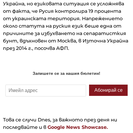
Украйна, но езиковата ситуация се усложнява
от факта, че Русия контролира 19 процента
от украинската територия. Напрежението
около статута на руския език беше една от
причините за избухването на сепаратисткия
бунт, вдъхновен от Москва, в Източна Украйна
през 2014 г., посочва АФП.
Това се случи Dnes, за важното през деня ни
последвайте и в
Google News Showcase.