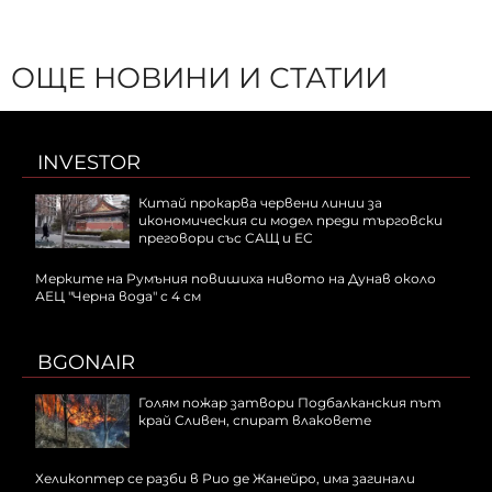
ОЩЕ НОВИНИ И СТАТИИ
INVESTOR
Китай прокарва червени линии за
икономическия си модел преди търговски
преговори със САЩ и ЕС
Мерките на Румъния повишиха нивото на Дунав около
АЕЦ "Черна вода" с 4 см
BGONAIR
Голям пожар затвори Подбалканския път
край Сливен, спират влаковете
Хеликоптер се разби в Рио де Жанейро, има загинали