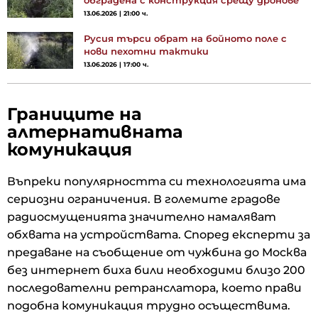
13.06.2026 | 21:00 ч.
Русия търси обрат на бойното поле с
нови пехотни тактики
13.06.2026 | 17:00 ч.
Границите на
алтернативната
комуникация
Въпреки популярността си технологията има
сериозни ограничения. В големите градове
радиосмущенията значително намаляват
обхвата на устройствата. Според експерти за
предаване на съобщение от чужбина до Москва
без интернет биха били необходими близо 200
последователни ретранслатора, което прави
подобна комуникация трудно осъществима.