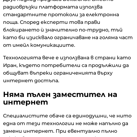
радиовръзки платформата използва
стандартните протоколи за електронна
поща. Според експерти това прави
блокирането ѝ значително по-трудно, тъй
като би изисквало ограничаване на голяма част
от имейл комуникациите.
Технологията вече е използвана в страни като
Иран, където потребители са продължили да
общуват въпреки ограниченията върху
интернет достъпа.
Няма пълен заместител на
интернет
Специалистите обаче са единодушни, че нито
една от тези технологии не може напълно да
замени интернет. При евентуално пълно