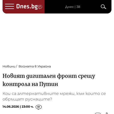
Днес | 38
Новини
Войната в Украйна
Новият дигитален фронт срещу
контрола на Путин
Кои са алтернативните мрежи, към които се
обръщат руснаците?
14.06.2026 | 23:00 ч.
61