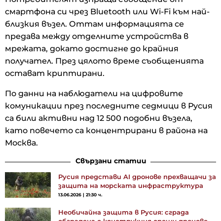
смартфона си чрез Bluetooth или Wi-Fi към най-
близкия възел. Оттам информацията се
предава между отделните устройства в
мрежата, докато достигне до крайния
получател. През цялото време съобщенията
остават криптирани.
По данни на наблюдатели на цифровите
комуникации през последните седмици в Русия
са били активни над 12 500 подобни възела,
като повечето са концентрирани в района на
Москва.
Свързани статии
Русия представи AI дронове прехващачи за
защита на морската инфраструктура
13.06.2026 | 21:30 ч.
Необичайна защита в Русия: сграда
обградена с конструкция срещу дронове