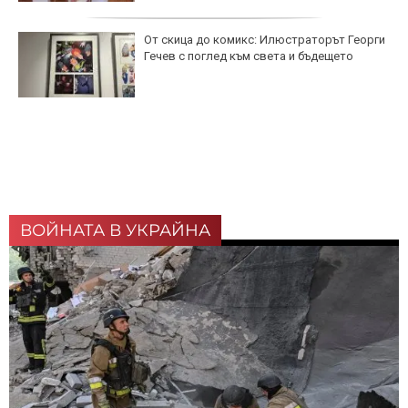
От скица до комикс: Илюстраторът Георги
Гечев с поглед към света и бъдещето
ВОЙНАТА В УКРАЙНА