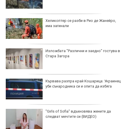
Хеликоптер се разби в Рио де Жанейро,
има загинали
Изложбата "Различни и заедно" гостува в
Стара Загора
Кървава разпра край Кошарица: Украинец
уби сънародника си и опита да избяга
"Girls of Sofia" вдъхновява жените да
следват мечтите си (ВИДЕО)