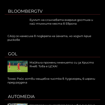
BLOOMBERGTV
Бумът на слънчевата енергия достига и
най-тъмните места в Европа
САЩ се намесиха в подкрепа на йената, но ходът крие
рискове
GOL
Майкъла промени мнението си за Христо
Янев: Това е ЦСКА!
Томас Райс готви мащабна чистка в Лудогорец, 6 играчи
пред раздяла
AUTOMEDIA