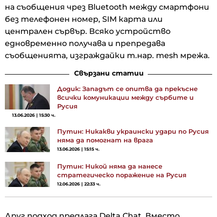
на съобщения чрез Bluetooth между смартфони
без телефонен номер, SIM карта или
централен сървър. Всяко устройство
едновременно получава и препредава
съобщенията, изграждайки т.нар. mesh мрежа.
Свързани статии
Додик: Западът се опитва да прекъсне
всички комуникации между сърбите и
Русия
13.06.2026 | 15:30 ч.
Путин: Никакви украински удари по Русия
няма да помогнат на врага
13.06.2026 | 15:15 ч.
Путин: Никой няма да нанесе
стратегическо поражение на Русия
12.06.2026 | 22:33 ч.
Друг подход предлага Delta.Chat. Вместо