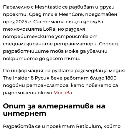
Паралелно с Meshtastic се развиват и други
проекти. Сред тях е MeshCore, представен
през 2025 г. Системата също използва
технологията LoRa, но разделя
потребителските устройства от
специализираните ретранслатори. Според
разработчиците това може да увеличи
покритието до десет пъти.
По информация на руската разследваща медия
The Insider в Русия вече работят близо 1800
подобни ретранслатора, като повечето са
разположени около
Москва
.
Опит за алтернатива на
интернет
Разработва се и проектът Reticulum, който