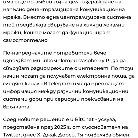
има още по-амбициозна цел - изграждане на
напълно децентрализирана комуникационна
мрежа. Вместо една централизирана система
той предвижда свързване на хиляди локални
мрежи, които могат да функционират
самостоятелно.
По-напредналите потребители вече
използват миникомпютри Raspberry Pi, за да
свързват радиомрежите с интернет. По този
начин могат да получават електронна поща, да
следят канали в Telegram или да препращат
информация между различни комуникационни
системи дори при сериозни прекъсвания на
връзката.
Сред новите решения е и BitChat - услуга,
представена през 2025 г. от съоснователя на
Twitter, днес X, Джак Дорси. Тя позволява обмен