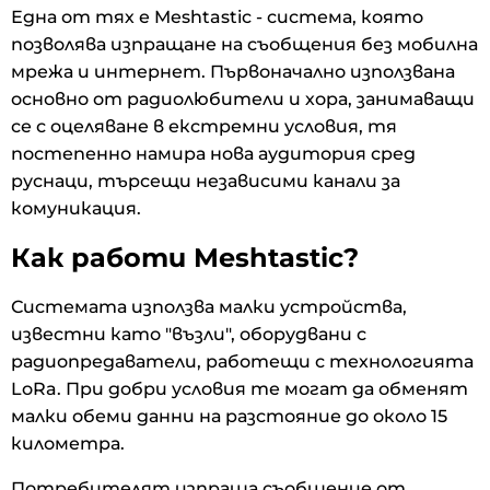
Една от тях е Meshtastic - система, която
позволява изпращане на съобщения без мобилна
мрежа и интернет. Първоначално използвана
основно от радиолюбители и хора, занимаващи
се с оцеляване в екстремни условия, тя
постепенно намира нова аудитория сред
руснаци, търсещи независими канали за
комуникация.
Как работи Meshtastic?
Системата използва малки устройства,
известни като "възли", оборудвани с
радиопредаватели, работещи с технологията
LoRa. При добри условия те могат да обменят
малки обеми данни на разстояние до около 15
километра.
Потребителят изпраща съобщение от