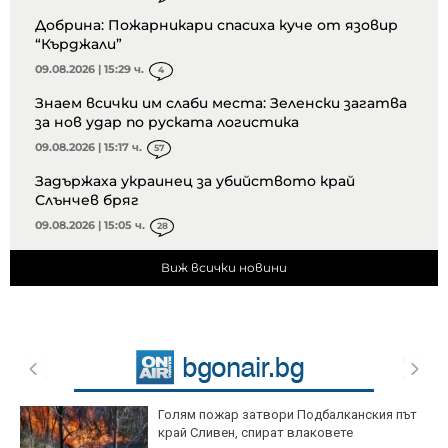
Добрина: Пожарникари спасиха куче от язовир
“Кърджали”
09.08.2026 | 15:29 ч.
4
Знаем всички им слаби места: Зеленски загатва
за нов удар по руската логистика
09.08.2026 | 15:17 ч.
57
Задържаха украинец за убийството край
Слънчев бряг
09.08.2026 | 15:05 ч.
28
Виж всички новини
Голям пожар затвори Подбалканския път
край Сливен, спират влаковете