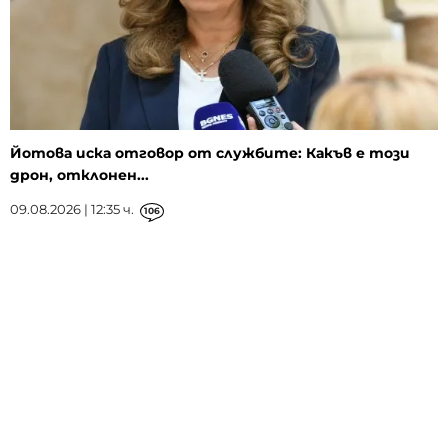
Йотова иска отговор от службите: Какъв е този
дрон, отклонен...
09.08.2026 | 12:35 ч.
106