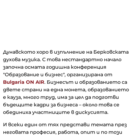
Дунавското хоро в изпълнение на Берковската
духова музика. С това нестандартно начало
започна осмата годишна конференция
"Образование и бизнес", организирана от
Bulgaria ON AIR
. Бизнесът и образованието са
двете страни на една монета, образованието
е кауза, много труд, има за цел да подготви
бъдещите кадри за бизнеса – около това се
обединиха участниците в дискусията.
И всеки един от тях представи темата през
неговата професия, работа, опит и по този