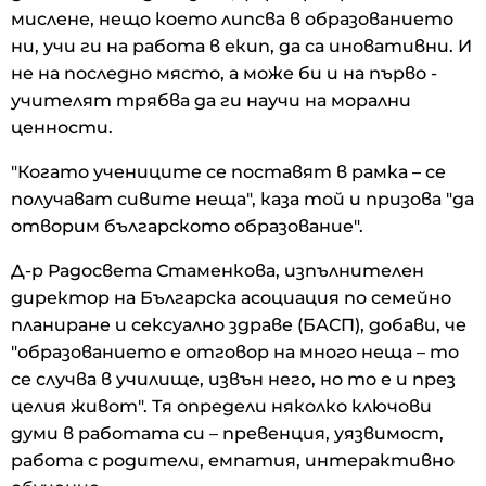
мислене, нещо което липсва в образованието
ни, учи ги на работа в екип, да са иновативни. И
не на последно място, а може би и на първо -
учителят трябва да ги научи на морални
ценности.
"Когато учениците се поставят в рамка – се
получават сивите неща", каза той и призова "да
отворим българското образование".
Д-р Радосвета Стаменкова, изпълнителен
директор на Българска асоциация по семейно
планиране и сексуално здраве (БАСП), добави, че
"образованието е отговор на много неща – то
се случва в училище, извън него, но то е и през
целия живот". Тя определи няколко ключови
думи в работата си – превенция, уязвимост,
работа с родители, емпатия, интерактивно