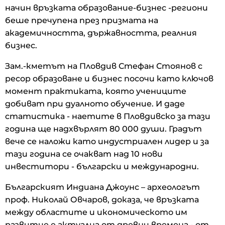
начин връзката образование-бизнес -региони
беше пречупена през призмата на
академичността, държавността, реалния
бизнес.
Зам.-кметът на Пловдив Стефан Стоянов с
ресор образоване и бизнес посочи като ключов
момент практиката, която учениците
добиват при дуалното обучение. И даде
статистика - наетите в Пловдивско за тази
година ще надхвърлят 80 000 души. Градът
вече се наложи като индустриален лидер и за
тази година се очакват над 10 нови
инвеститори - български и международни.
Българският Индиана Джоунс – археологът
проф. Николай Овчаров, доказа, че връзката
между областите и икономическото им
развитие е актуална от древни времена - от