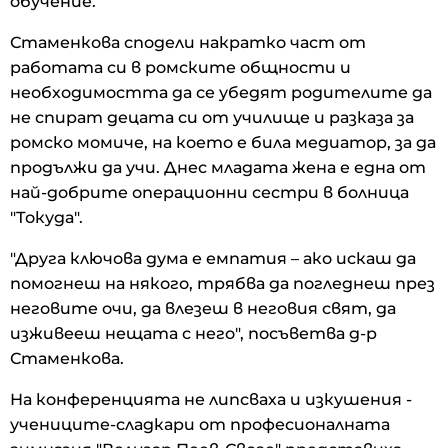
обучение.
Стаменкова сподели накратко част от
работата си в ромските общности и
необходимостта да се убедят родителите да
не спират децата си от училище и разказа за
ромско момиче, на което е била медиатор, за да
продължи да учи. Днес младата жена е една от
най-добрите операционни сестри в болница
"Токуда".
"Друга ключова дума е емпатия – ако искаш да
помогнеш на някого, трябва да погледнеш през
неговите очи, да влезеш в неговия свят, да
изживееш нещата с него", посъветва д-р
Стаменкова.
На конференцията не липсваха и изкушения -
учениците-сладкари от професионалната