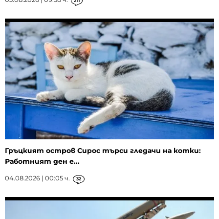
211
Гръцкият остров Сирос търси гледачи на котки:
Работният ден е...
04.08.2026 | 00:05 ч.
32