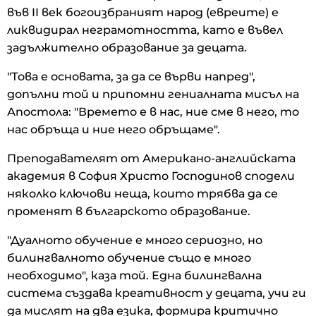
във II век богоизбраният народ (евреите) е
ликвидирал неграмотността, като е въвел
задължително образование за децата.
"Това е основата, за да се върви напред",
допълни той и припомни гениалната мисъл на
Апостола: "Времето е в нас, ние сме в него, то
нас обръща и ние него обръщаме".
Преподавателят от Американо-английската
академия в София Христо Господинов сподели
няколко ключови неща, които трябва да се
променят в българското образование.
"Дуалното обучение е много сериозно, но
билингвалното обучение също е много
необходимо", каза той. Една билингвална
система създава креативност у децата, учи ги
да мислят на два езика, формира критично