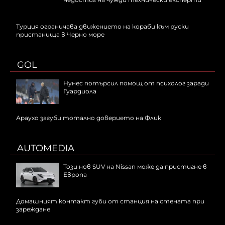
Турция ограничава движението на кораби към руски
пристанища в Черно море
GOL
Нунес потърсил помощ от психолог заради
Гуардиола
Араухо загуби тотално доверието на Флик
AUTOMEDIA
Този нов SUV на Nissan може да пристигне в
Европа
Домашният контакт губи от станция на стената при
зареждане