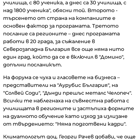
училища, с 80 ученика, а днес са 30 училища, с
над 1800 ученика", обясни той. Второто -
търсенето от страна на компаниите е
основен фактор за програмата. Третото
послание са регионите – днес програмата
работи в 20 града, за съжаление в
Северозападна България все още няма нито
един град, който да се е включил в "Домино",
допълни посланикът.
На форума се чуха и гласовете на бизнеса –
представители на "Аурубис България", на
"Солвей Соди", "Дънди прешъс металс Челопеч".
Всички те наблегнаха на съвместна работа с
училищата в регионите и застъпиха формите
на дуалното обучение като изход за излизане
от твърдението: "Няма подготвени кадри".
Климатологът доц. Георги Рачев добави, че още