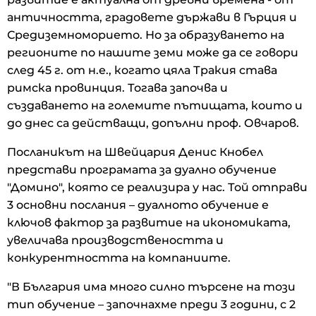
античността, градовете държави в Гърция и
Средиземноморието. Но за образуването на
регионите по нашите земи може да се говори
след 45 г. от н.е., когато цяла Тракия става
римска провинция. Тогава започва и
създаването на големите пътищата, които и
до днес са действащи, допълни проф. Овчаров.
Посланикът на Швейцария Денис Кнобел
представи програмата за дуално обучение
"Домино", която се реализира у нас. Той отправи
3 основни послания – дуалното обучение е
ключов фактор за развитие на икономиката,
увеличава производствеността и
конкурентността на компаниите.
"В България има много силно търсене на този
тип обучение – започнахме преди 3 години, с 2