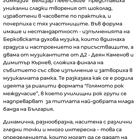
гимназия "Велизар Пеев-Своге" представиха
уникални сладки творения от шоколад,
изработени в часовете по практика, и
почерпиха с тях участниците. Във форума
имаше и нестандартност - изпълненията на
Берковската духова музика, които вдигнаха
градуса и настроението на присъстващите, а
двама от музикантите от Д2 - Деян Каменов и
Димитър Кърнев, сложиха финала на
събитието със свое изпълнение и затвориха в
музикалната рамка. Те разказаха как се е родила
идеята за риалити формата "Голямото рок
междучасие”, в което училищни рок групи се
надпреварват за титлата най-добрата млада
банда на България.
Динамична, разнообразна, наситена с различни
гледни точки и много интересна – това са
определенията, които могат да се дадат на