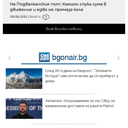
На Подбалканския път: Камион спука гума в
движение и едва не премаза кола
08.08.2026 | 14:41 ч.
11
Виж всички новини
След 30 години на Еверест: "Зелените
ботуши" най-сетне може да се приберат у
дома
Зеленски: Споразумяхме се със САЩ за
ежемесечни доставки на ракети Patriot