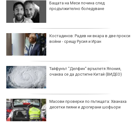
Бащата на Меси почина след
продължително боледуване
Костадинов: Радев ни вкара в две прокси
войни - срещу Русия и Иран
Тайфунът "Делфин" връхлетя Япония,
очаква се да достигне Китай (ВИДЕО)
Масови проверки по пътищата: Хванаха
десетки пияни и дрогирани шофьори