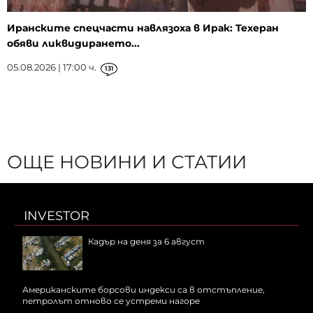
Иранските спецчасти навлязоха в Ирак: Техеран
обяви ликвидирането...
05.08.2026 | 17:00 ч.
131
ОЩЕ НОВИНИ И СТАТИИ
INVESTOR
Кадър на деня за 6 август
Американските борсови индекси са в отстъпление,
петролът отново се устреми нагоре