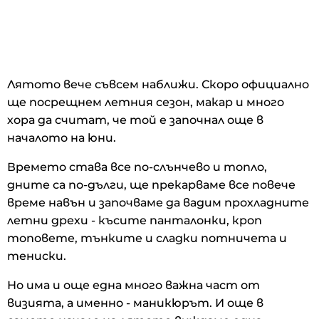
Лятото вече съвсем наближи. Скоро официално
ще посрещнем летния сезон, макар и много
хора да считат, че той е започнал още в
началото на юни.
Времето става все по-слънчево и топло,
дните са по-дълги, ще прекарваме все повече
време навън и започваме да вадим прохладните
летни дрехи - късите панталонки, кроп
топовете, тънките и сладки потничета и
тениски.
Но има и още една много важна част от
визията, а именно - маникюрът. И още в