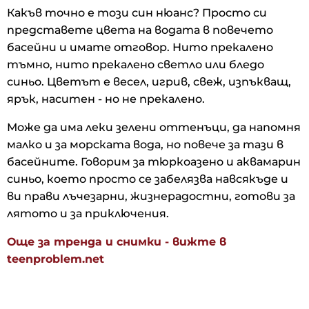
Какъв точно е този син нюанс? Просто си
представете цвета на водата в повечето
басейни и имате отговор. Нито прекалено
тъмно, нито прекалено светло или бледо
синьо. Цветът е весел, игрив, свеж, изпъкващ,
ярък, наситен - но не прекалено.
Може да има леки зелени оттенъци, да напомня
малко и за морската вода, но повече за тази в
басейните. Говорим за тюркоазено и аквамарин
синьо, което просто се забелязва навсякъде и
ви прави лъчезарни, жизнерадостни, готови за
лятото и за приключения.
Още за тренда и снимки - вижте в
teenproblem.net