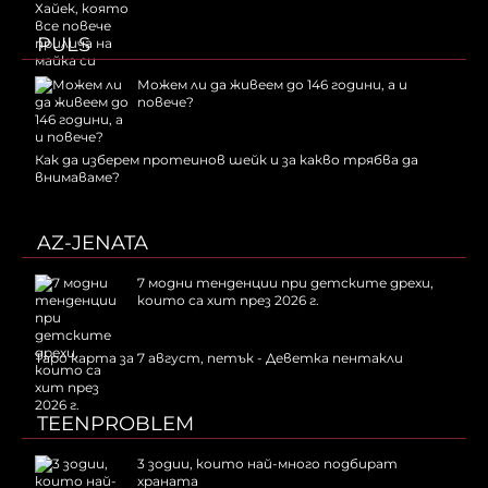
PULS
Можем ли да живеем до 146 години, а и
повече?
Как да изберем протеинов шейк и за какво трябва да
внимаваме?
AZ-JENATA
7 модни тенденции при детските дрехи,
които са хит през 2026 г.
Таро карта за 7 август, петък - Деветка пентакли
TEENPROBLEM
3 зодии, които най-много подбират
храната