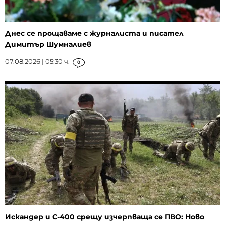
Днес се прощаваме с журналиста и писател
Димитър Шумналиев
07.08.2026 | 05:30 ч.
0
Искандер и С-400 срещу изчерпваща се ПВО: Ново