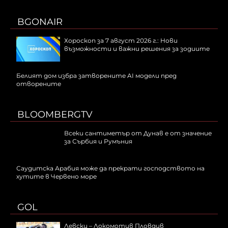
BGONAIR
Хороскоп за 7 август 2026 г.: Нови
възможности и важни решения за зодиите
Белият дом избра затворените AI модели пред
отворените
BLOOMBERGTV
Всеки сантиметър от Дунав е от значение
за Сърбия и Румъния
Саудитска Арабия може да прекрати господството на
хутите в Червено море
GOL
Левски – Локомотив Пловдив