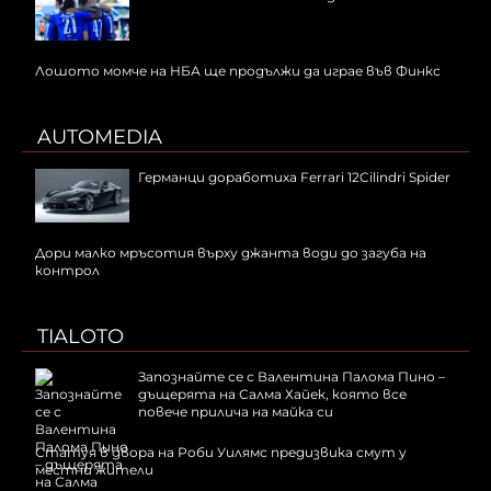
Лошото момче на НБА ще продължи да играе във Финкс
AUTOMEDIA
Германци доработиха Ferrari 12Cilindri Spider
Дори малко мръсотия върху джанта води до загуба на
контрол
TIALOTO
Запознайте се с Валентина Палома Пино –
дъщерята на Салма Хайек, която все
повече прилича на майка си
Статуя в двора на Роби Уилямс предизвика смут у
местни жители