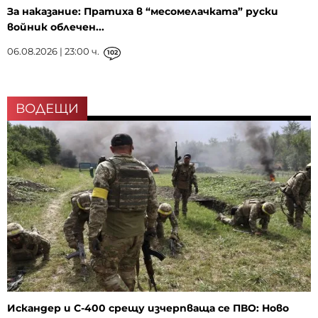
За наказание: Пратиха в “месомелачката” руски
войник облечен...
06.08.2026 | 23:00 ч.
102
ВОДЕЩИ
Искандер и С-400 срещу изчерпваща се ПВО: Ново