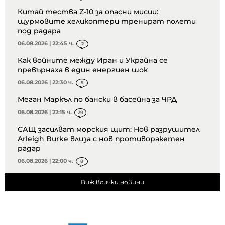
Китай тества Z-10 за опасни мисии:
щурмовите хеликоптери тренират полети
под радара
06.08.2026 | 22:45 ч.
2
Как войните между Иран и Украйна се
превърнаха в един енергиен шок
06.08.2026 | 22:30 ч.
5
Меган Маркъл по бански в басейна за ЧРД
06.08.2026 | 22:15 ч.
29
САЩ засилват морския щит: Нов разрушител
Arleigh Burke влиза с нов противоракетен
радар
06.08.2026 | 22:00 ч.
8
Виж всички новини