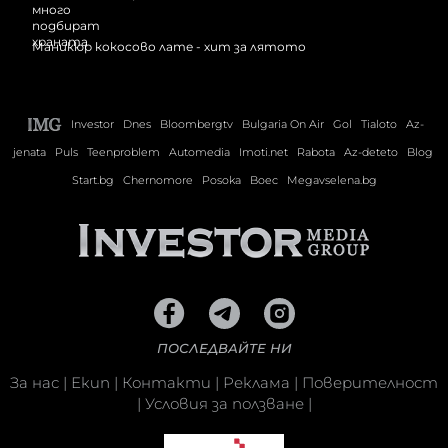
Маникюр кокосово лате - хит за лятото
Investor
Dnes
Bloombergtv
Bulgaria On Air
Gol
Tialoto
Az-
jenata
Puls
Teenproblem
Automedia
Imoti.net
Rabota
Az-deteto
Blog
Start.bg
Chernomore
Posoka
Boec
Megavselena.bg
ПОСЛЕДВАЙТЕ НИ
За нас
|
Екип
|
Контакти
|
Реклама
|
Поверителност
|
Условия за ползване
|