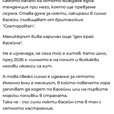
самото начало на лятото виждаме една
тенденция при него, която ще превземе
сезона. Става дума за нокти, лакирани в синьо
басейн, съобщават от британския
"Cosmopolitan".
Маникюрът бива наричан още "ден край
басейна".
Не е изненада, че сега той е хитов. Като цяло,
през 2026 г. синьото е на почит и всякакви
негови нюанси са хит.
А това свежо синьо е идеално за лятото.
Именно юни е месецът, в който повечето хора
започват да ходят по басейни или на първите
морски почивки в страната.
Така че - със сини нокти басейн сте в тон с
лятното настроение.