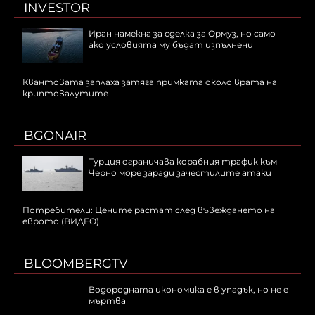
INVESTOR
Иран намекна за сделка за Ормуз, но само
ако условията му бъдат изпълнени
Квантовата заплаха затяга примката около врата на
криптовалутите
BGONAIR
Турция ограничава корабния трафик към
Черно море заради зачестилите атаки
Потребители: Цените растат след въвеждането на
еврото (ВИДЕО)
BLOOMBERGTV
Водородната икономика е в упадък, но не е
мъртва