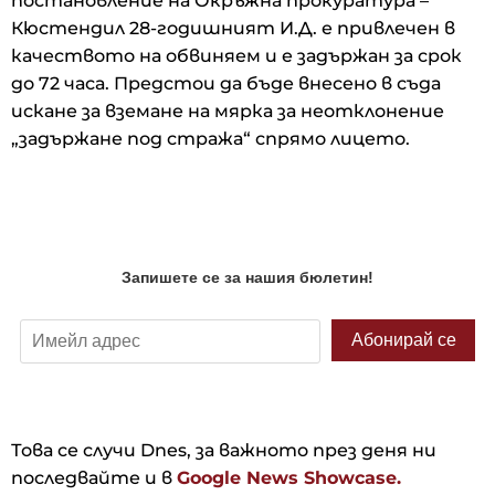
постановление на Окръжна прокуратура –
Кюстендил 28-годишният И.Д. е привлечен в
качеството на обвиняем и е задържан за срок
до 72 часа. Предстои да бъде внесено в съда
искане за вземане на мярка за неотклонение
„задържане под стража“ спрямо лицето.
Това се случи Dnes, за важното през деня ни
последвайте и в
Google News Showcase.