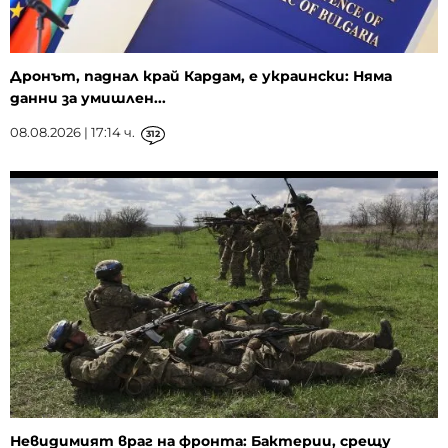
Дронът, паднал край Кардам, е украински: Няма
данни за умишлен...
08.08.2026 | 17:14 ч.
312
Невидимият враг на фронта: Бактерии, срещу