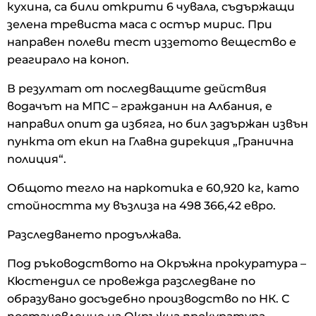
кухина, са били открити 6 чувала, съдържащи
зелена тревиста маса с остър мирис. При
направен полеви тест иззетото вещество е
реагирало на коноп.
В резултат от последващите действия
водачът на МПС – гражданин на Албания, е
направил опит да избяга, но бил задържан извън
пункта от екип на Главна дирекция „Гранична
полиция“.
Общото тегло на наркотика е 60,920 кг, като
стойността му възлиза на 498 366,42 евро.
Разследването продължава.
Под ръководството на Окръжна прокуратура –
Кюстендил се провежда разследване по
образувано досъдебно производство по НК. С