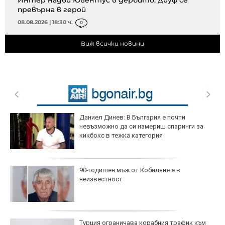
превърна в герой
08.08.2026 | 18:30 ч.
0
Виж всички новини
Даниел Динев: В България е почти
невъзможно да си намериш спаринги за
кикбокс в тежка категория
90-годишен мъж от Кобиляне е в
неизвестност
Турция ограничава корабния трафик към