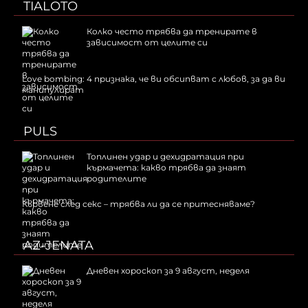
TIALOTO
Колко често трябва да тренирате в
зависимост от целите си
Love bombing: 4 признака, че ви обсипват с любов, за да ви
манипулират
PULS
Топлинен удар и дехидратация при
кърмачета: какво трябва да знаят
родителите
Кървене след секс – трябва ли да се притесняваме?
AZ-JENATA
Дневен хороскоп за 9 август, неделя