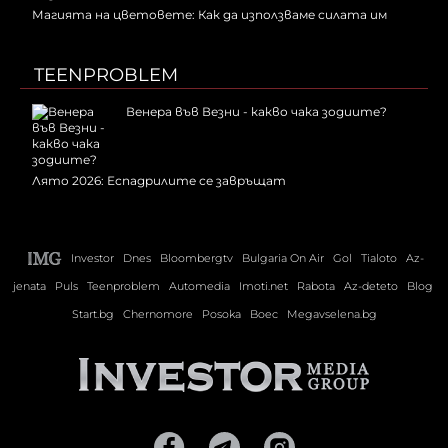
Магията на цветовете: Как да използваме силата им
TEENPROBLEM
Венера във Везни - какво чака зодиите?
Лято 2026: Еспадрилите се завръщат
Investor
Dnes
Bloombergtv
Bulgaria On Air
Gol
Tialoto
Az-
jenata
Puls
Teenproblem
Automedia
Imoti.net
Rabota
Az-deteto
Blog
Start.bg
Chernomore
Posoka
Boec
Megavselena.bg