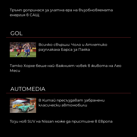
Тръмп допринася за златна ера на възобновяемата
енергия в САЩ
GOL
Всичко свърши: Чоло и Атлетико
разплакаха Барса за Паяка
Татко Хорхе беше най-важният човек в живота на Лео
Меси
AUTOMEDIA
В Китай пресъздават забранени
класически автомобили
Този нов SUV на Nissan може да пристигне в Европа