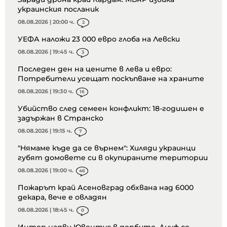
украинския посланик
08.08.2026 | 20:00 ч.
2
УЕФА наложи 23 000 евро глоба на Левски
08.08.2026 | 19:45 ч.
3
Последен ден на цените в лева и евро:
Потребители усещат поскъпване на храните
08.08.2026 | 19:30 ч.
16
Убийство след семеен конфликт: 18-годишен е
задържан в Странско
08.08.2026 | 19:15 ч.
7
"Нямаме къде да се върнем": Хиляди украинци
губят домовете си в окупираните територии
08.08.2026 | 19:00 ч.
46
Пожарът край Асеновград обхвана над 6000
декара, вече е овладян
08.08.2026 | 18:45 ч.
0
Интер надви Ювентус в дербито, Диуф се