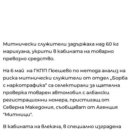
Митнически служители задържаха над 60 кг
марихуана, укрити в кабината на товарно
превозно средство.
На 6 май на ГКПП Гюешево по метода анализ на
риска митнически служители от отдел „Борба
с наркотрафика“ са селектирали за щателна
проверка товарен автомобил с албански
регистрационни номера, пристигащ от
Северна Македония, съобщават от Агенция
"Митници".
В кабината на влекача, в специално изградена