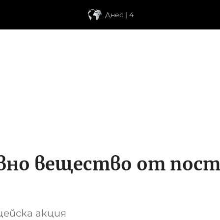
Днес | 4
ривно вещество от пост
ейска акция