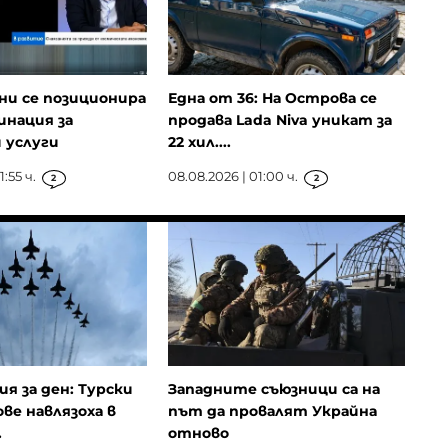
ни се позиционира
Една от 36: На Острова се
инация за
продава Lada Niva уникат за
 услуги
22 хил....
:55 ч.
08.08.2026 | 01:00 ч.
2
2
ия за ден: Турски
Западните съюзници са на
ове навлязоха в
път да провалят Украйна
.
отново