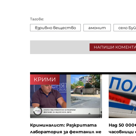
Тагове:
взривно вещество
амонит
село Бу
НАПИШИ КОМЕНТ
КРИМИ
Криминалист: Разкритата
Над 50 000
лаборатория за фентанил не
часовници 