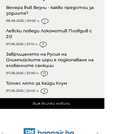
Венера във Везни - какво предстои за
зодиите?
08.08.2026 | 00:05 ч.
1
Левски победи Локомотив Пловдив с
2:0
07.08.2026 | 23:12 ч.
3
Завръщането на Русия на
Олимпийските игри е подкопаване на
глобалните санкции
07.08.2026 | 23:00 ч.
74
Топлес лято за Хайди Клум
07.08.2026 | 22:45 ч.
3
Виж всички новини