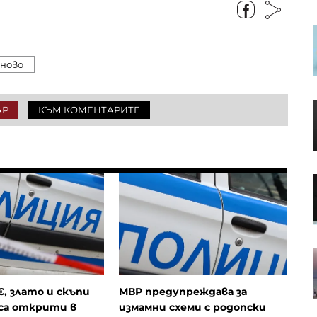
S&P 500 записа нов рекорд в
очакване на отварянето на
Ормузкия проток
йново
Кадър на деня за 7 август
АР
КЪМ КОМЕНТАРИТЕ
Кредитите у нас нараснаха с
повече от 16% за година до
близо 66 млрд. евро в края на
юни
Апелативният съд не позволи на
Тръмп да строи новата бална
зала в Белия дом
€, злато и скъпи
МВР предупреждава за
са открити в
измамни схеми с родопски