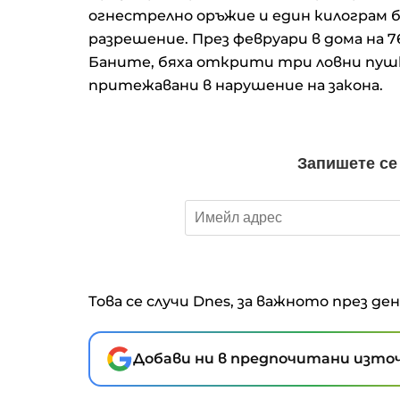
огнестрелно оръжие и един килограм 
разрешение. През февруари в дома на 
Баните, бяха открити три ловни пушки
притежавани в нарушение на закона.
Това се случи Dnes, за важното през де
Добави ни в предпочитани източ