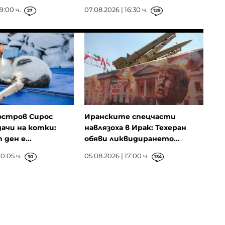
9:00 ч.
07.08.2026 | 16:30 ч.
27
129
остров Сирос
Иранските спецчасти
ачи на котки:
навлязоха в Ирак: Техеран
ден е...
обяви ликвидирането...
0:05 ч.
05.08.2026 | 17:00 ч.
30
134