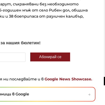
барут, съхранявани без необходимото
76-годишен мъж от село Рибен дол, община
 и 38 боеприпаса от различен калибър,
ня ни последвайте и в
Google News Showcase.
→
ници в Google