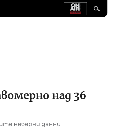
авомерно над 36
ените неверни данни