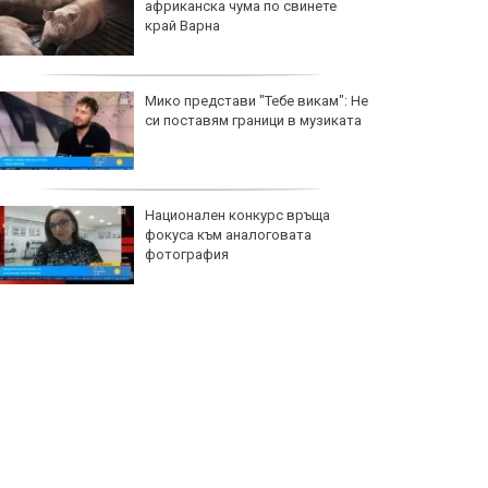
африканска чума по свинете
край Варна
Мико представи "Тебе викам": Не
си поставям граници в музиката
Национален конкурс връща
фокуса към аналоговата
фотография