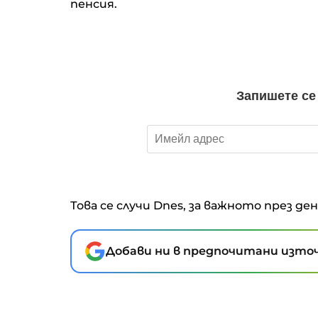
пенсия.
Това се случи Dnes, за важното през де
Добави ни в предпочитани източ