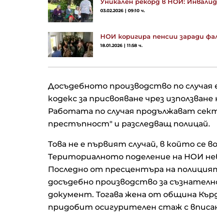
Уникален рекорд в НОИ: Инвали
03.02.2026 | 09:10 ч.
НОИ коригира пенсии заради фа
18.01.2026 | 11:58 ч.
Досъдебното производство по случая е с
кодекс за присвояване чрез използван
Работата по случая продължават сек
престъпност" и разследващ полицай.
Това не е първият случай, в който се 
Териториалното поделение на НОИ нев
Последно от пресцентъра на полицията
досъдебно производство за съзнателн
документ. Тогава жена от община Кърд
придобит осигурителен стаж с вписани