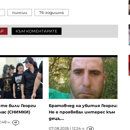
България расте през юли заради
оптимизма за икономиката
и
пинсии
76-годишна
Корпоративните печалби в
АР
КЪМ КОМЕНТАРИТЕ
Европа са напът да отчетат най-
силния си ръст от 2022 г.
Оборотите в търговията на
дребно у нас се забавят през
юни
те били Георги
Братовчед на убития Георги:
час (СНИМКИ)
Не е проявявал интерес към
деца,...
:48 ч.
41
07.08.2026 | 12:24 ч.
43