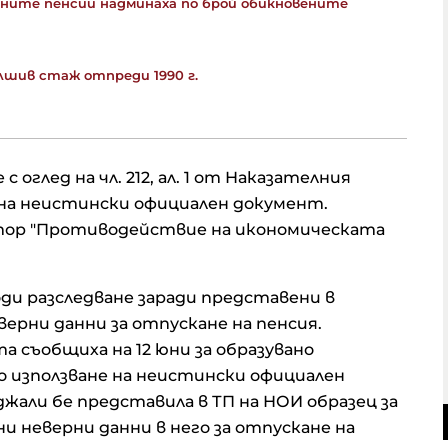
дните пенсии надминаха по брой обикновените
лшив стаж отпреди 1990 г.
 оглед на чл. 212, ал. 1 от Наказателния
е на неистински официален документ.
тор "Противодействие на икономическата
води разследване заради представени в
ерни данни за отпускане на пенсия.
 съобщиха на 12 юни за образувано
о използване на неистински официален
жали бе представила в ТП на НОИ образец за
 неверни данни в него за отпускане на