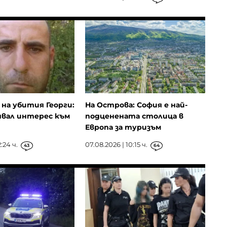
на убития Георги:
На Острова: София е най-
явал интерес към
подценената столица в
Европа за туризъм
:24 ч.
07.08.2026 | 10:15 ч.
43
64