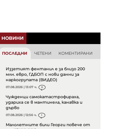
НОВИНИ
ПОСЛЕДНИ
ЧЕТЕНИ
КОМЕНТИРАНИ
Иззетият фентанил е за близо 200
млн. евро, ГДБОП с нови данни за
наркогрупата (ВИДЕО)
07.08.2026 | 13:07 ч.
0
Чужденци самокатастрофираха,
удариха се в мантинела, канавка и
дърво
07.08.2026 | 12:56 ч.
1
Малолетните били Георги повече от