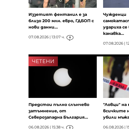
Иззетият фентанил е за
Чужденци
близо 200 млн. евро, ГДБОП с
самокатас
нови данни...
удариха се
канавка...
07.08.2026 | 13:07 ч.
0
07.08.2026 | 12
ЧЕТЕНИ
Предстои пълно слънчево
"Ловци" на
затъмнение, от
всичките 
Северозападна България...
убили мъжа
06.08.2026 | 15:38 ч.
06.08.2026 | 15
5