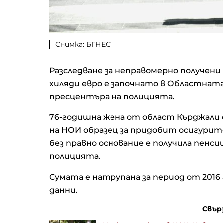
Снимка: БГНЕС
Разследване за неправомерно получени 
хиляди евро е започнато в Областнат
пресцентъра на полицията.
76-годишна жена от област Кърджали
на НОИ образец за придобит осигурите
без правно основание е получила пенсии
полицията.
Сумата е натрупана за период от 2016 г
данни.
Свър