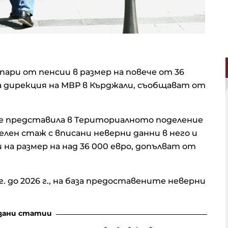
пари от пенсии в размер на повече от 36
а дирекция на МВР в Кърджали, съобщават от
 е представила в Териториалното поделение
лен стаж с вписани неверни данни в него и
 на размер на над 36 000 евро, допълват от
. до 2026 г., на база предоставените неверни
зани статии