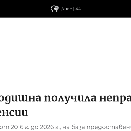
Днес | 44
годишна получила непр
енсии
т 2016 г. до 2026 г., на база предостав