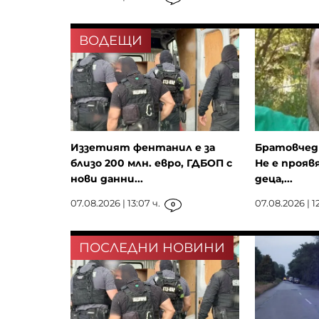
ВОДЕЩИ
Иззетият фентанил е за
Братовчед 
близо 200 млн. евро, ГДБОП с
Не е прояв
нови данни...
деца,...
07.08.2026 | 13:07 ч.
07.08.2026 | 12
0
ПОСЛЕДНИ НОВИНИ