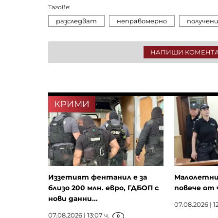
Тагове:
разследват
неправомерно
получен
НАПИШИ КОМЕНТ
КРИМИ
Иззетият фентанил е за
Малолетни
близо 200 млн. евро, ГДБОП с
повече от 
нови данни...
07.08.2026 | 12
07.08.2026 | 13:07 ч.
0