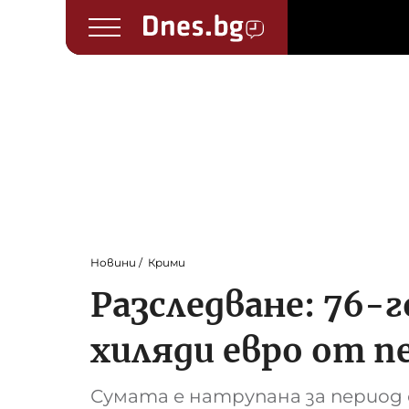
Новини
Крими
Разследване: 76-
хиляди евро от п
Сумата е натрупана за период о