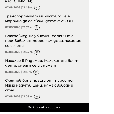
час (СНИМКИ)
07.08.2026 | 12:48 ч.
41
Транспортният министър: Не е
морално да се свали дете със СОП
07.08.2026 | 12:32 ч.
5
Братовчед на убития Георги: Не е
проявявал интерес към деца, пишеше
си с жени
07.08.2026 | 12:24 ч.
43
Насилие в Радомир: Малолетни бият
дете, смеят се и снимат
07.08.2026 | 12:16 ч.
18
Слънчев бряг пращи от туристи:
Няма надути цени, няма свободни
стаи
07.08.2026 | 12:08 ч.
36
Виж всички новини