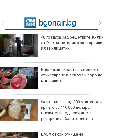
40 градуса зад решетките: Килии
от 9 кв. м, четирима затворници
и без климатик
Наближава краят на двойното
етикетиране в левове и евро по
магазините
Фентанил за над 300 млн. евро и
крипто за 110 000 долара:
Служители под прикритие
разкрили лабораторията в
София
БАБХ откри огнище на