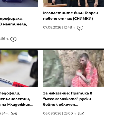
Малолетните били Георги
трофираха,
повече от час (СНИМКИ)
 в мантинела,
07.08.2026 | 12:48 ч.
41
:56 ч.
1
 педофили,
За наказание: Пратиха в
непълнолетни,
“месомелачката” руски
 на Младежкия...
войник облечен...
:54 ч.
06.08.2026 | 23:00 ч.
370
137