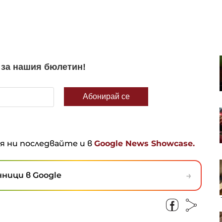
Предложение за етика към
криптозакона в САЩ може да
спести на Тръмп милиони от
данъци
Секторът на бизнес услугите у
нас се разшири с 8% за година
към май
ня ни последвайте и в
Google News Showcase.
Световните цени на храните се
повишават до тригодишен връх
→
ници в Google
Потребителското доверие в