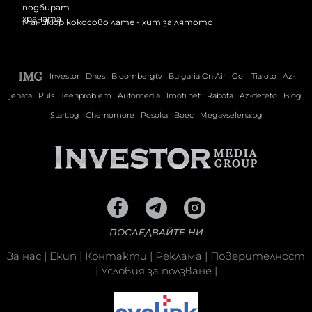
Маникюр кокосово лате - хит за лятото
Investor
Dnes
Bloombergtv
Bulgaria On Air
Gol
Tialoto
Az-
jenata
Puls
Teenproblem
Automedia
Imoti.net
Rabota
Az-deteto
Blog
Start.bg
Chernomore
Posoka
Boec
Megavselena.bg
ПОСЛЕДВАЙТЕ НИ
За нас
|
Екип
|
Контакти
|
Реклама
|
Поверителност
|
Условия за ползване
|