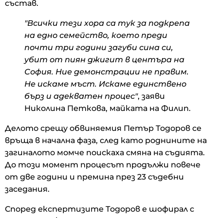
състав.
"Всички тези хора са тук за подкрепа
на едно семейство, което преди
почти три години загуби сина си,
убит от пиян джигит в центъра на
София. Ние демонстрации не правим.
Не искаме мъст. Искаме единствено
бърз и адекватен процес"
, заяви
Николина Петкова, майката на Филип.
Делото срещу обвиняемия Петър Тодоров се
връща в начална фаза, след като роднините на
загиналото момче поискаха смяна на съдията.
До този момент процесът продължи повече
от две години и премина през 23 съдебни
заседания.
Според експертизите Тодоров е шофирал с