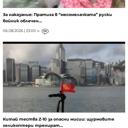
За наказание: Пратиха в “месомелачката” руски
войник облечен...
06.08.2026 | 23:00 ч.
101
Китай тества Z-10 за опасни мисии: щурмовите
хеликоптери тренират...