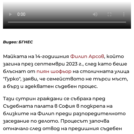
Видео: БГНЕС
Майката на 14-годишния
Филип Арсов
, който
загина през септември 2023 г., след като беше
блъснат от
пиян шофьор
на столичната улица
"Гурко", заяви, че семейството не търси мъст,
а бърз и адекватен съдебен процес.
Тази сутрин граждани се събраха пред
Съдебната палата в София в подкрепа на
близките на Филип преди разпоредителното
заседание по делото. Процесът започва
отначало след отвод на предишния съдебен