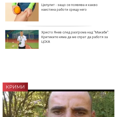
Целулит - защо се появява и какво
наистина работи срещу него
Христо Янев след разгрома над "Макаби":
Критиките няма да ме спрат да работя за
ЦСКА
КРИМИ