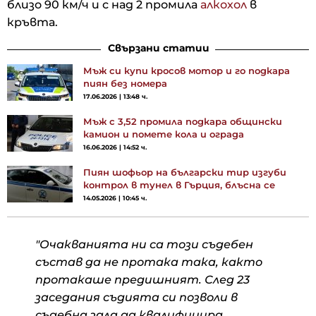
близо 90 км/ч и с над 2 промила
алкохол
в
кръвта.
Свързани статии
Мъж си купи кросов мотор и го подкара
пиян без номера
17.06.2026 | 13:48 ч.
Мъж с 3,52 промила подкара общински
камион и помете кола и ограда
16.06.2026 | 14:52 ч.
Пиян шофьор на български тир изгуби
контрол в тунел в Гърция, блъсна се
14.05.2026 | 10:45 ч.
"Очакванията ни са този съдебен
състав да не протака така, както
протакаше предишният. След 23
заседания съдията си позволи в
съдебна зала да квалифицира