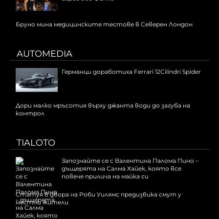
Бруно мина медицинските тестове в Северен Лондон
AUTOMEDIA
Германци доработиха Ferrari 12Cilindri Spider
Дори малко мръсотия върху джанта води до загуба на
контрол
TIALOTO
Запознайте се с Валентина Палома Пино –
дъщерята на Салма Хайек, която все
повече прилича на майка си
Статуя в двора на Роби Уилямс предизвика смут у
местни жители