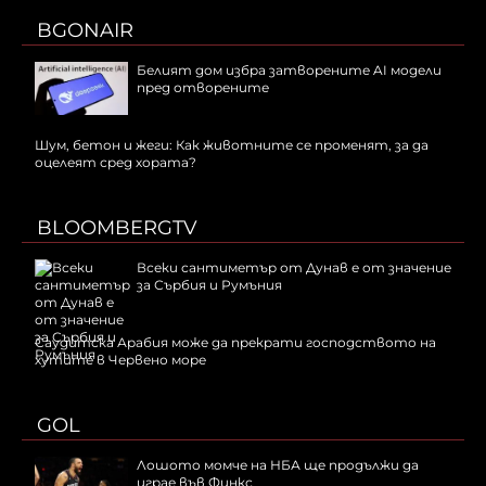
BGONAIR
Белият дом избра затворените AI модели
пред отворените
Шум, бетон и жеги: Как животните се променят, за да
оцелеят сред хората?
BLOOMBERGTV
Всеки сантиметър от Дунав е от значение
за Сърбия и Румъния
Саудитска Арабия може да прекрати господството на
хутите в Червено море
GOL
Лошото момче на НБА ще продължи да
играе във Финкс