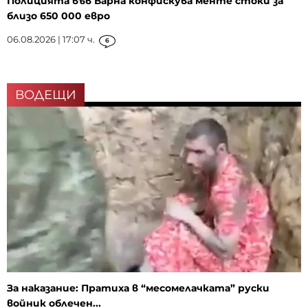
Полицията във Варна конфискува менте стоки за
близо 650 000 евро
06.08.2026 | 17:07 ч.
6
ВОДЕЩИ
За наказание: Пратиха в “месомелачката” руски
войник облечен...