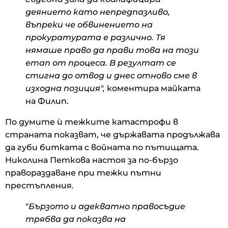
деянието като непредпазливо,
въпреки че обвинението на
прокуратурата е различно. Тя
нямаше право да прави това на този
етап от процеса. В резултат се
стигна до отвод и днес отново сме в
изходна позиция",
коментира майката
на Филип.
По думите ѝ тежките катастрофи в
страната показват, че държавата продължава
да губи битката с войната по пътищата.
Николина Петкова настоя за по-бързо
правораздаване при тежки пътни
престъпления.
"
Бързото и адекватно правосъдие
трябва да показва на