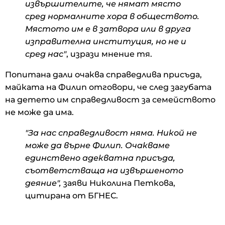
извършителите, че нямат място
сред нормалните хора в обществото.
Мястото им е в затвора или в друга
изправителна институция, но не и
сред нас"
, изрази мнение тя.
Попитана дали очаква справедлива присъда,
майката на Филип отговори, че след загубата
на детето им справедливост за семейството
не може да има.
"За нас справедливост няма. Никой не
може да върне Филип. Очакваме
единствено адекватна присъда,
съответстваща на извършеното
деяние",
заяви Николина Петкова,
цитирана от БГНЕС.