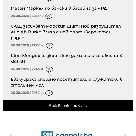
Меган Маркъл по бански в басейна за ЧРД
06.08.2026 | 22:15 ч.
29
САЩ засилват морския щит: Нов разрушител
Arleigh Burke влиза с нов противоракетен
радар
06.08.2026 | 22:00 ч.
8
Шон Мендес разкри с коя дама е и ѝ се обясни в
любов
06.08.2026 | 21:45 ч.
8
Евакуираха спешно посетители и служители в
столичен мол
06.08.2026 | 21:37 ч.
17
Виж всички новини