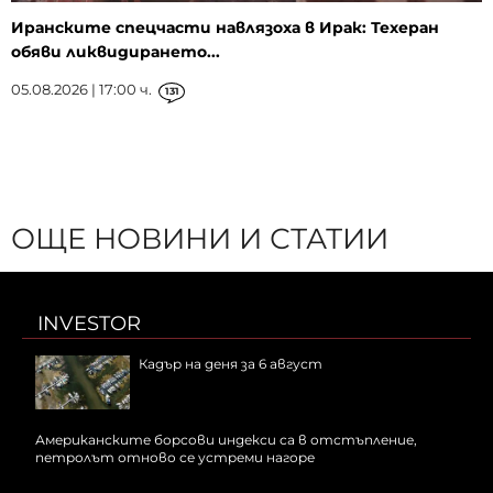
Иранските спецчасти навлязоха в Ирак: Техеран
обяви ликвидирането...
05.08.2026 | 17:00 ч.
131
ОЩЕ НОВИНИ И СТАТИИ
INVESTOR
Кадър на деня за 6 август
Американските борсови индекси са в отстъпление,
петролът отново се устреми нагоре