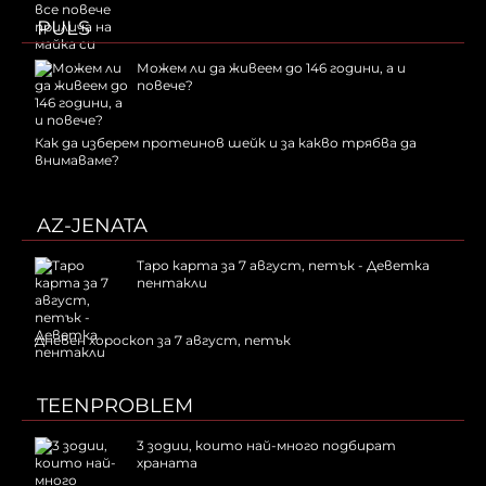
PULS
Можем ли да живеем до 146 години, а и
повече?
Как да изберем протеинов шейк и за какво трябва да
внимаваме?
AZ-JENATA
Таро карта за 7 август, петък - Деветка
пентакли
Дневен хороскоп за 7 август, петък
TEENPROBLEM
3 зодии, които най-много подбират
храната