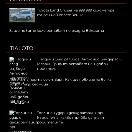
Toyota Land Cruiser на 999 999 километра
търси нов собственик
Защо новите коли остават по-хладни в жегата
TIALOTO
11 години след развода: Антонио Бандерас и
Мелани Грифит остават най-добри
приятели
Лъвската порта се отваря: Как ще повлияе на всяка
зодия тази седмица
PULS
Топлинен удар и дехидратация при
кърмачета: какво трябва да знаят
родителите