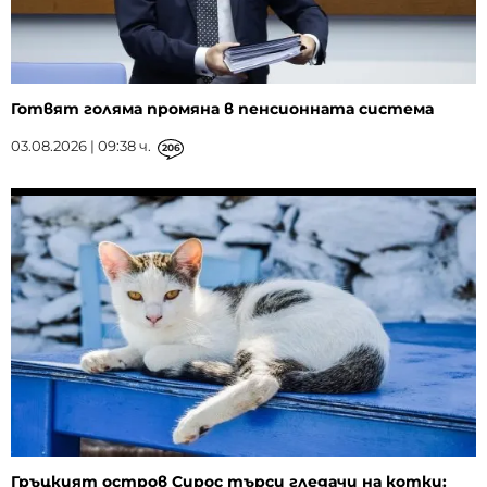
Готвят голяма промяна в пенсионната система
03.08.2026 | 09:38 ч.
206
Гръцкият остров Сирос търси гледачи на котки: