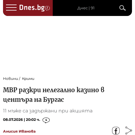
Днес | 91
Новини
Крими
МВР разкри нелегално казино в
центъра на Бургас
11 мъже са задържани при акцията
08.07.2026 | 20:02 ч.
4
Анисия Иванова