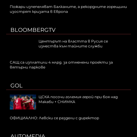
Пожари изпепеляват Балканите, а рекордните горещини
изострят кризата в Европа
BLOOMBERGTV
Центърът на властта в Русия се
измества към тайните служби
САЩ са изплатили 4 млрд. за отменени проекти за
вятърни паркове
GOL
ЦСКА посочи големия герой при боя над
Макаби + СНИМКА
ОФИЦИАЛНО: Левски се раздели с директор
AUTOMEDIA