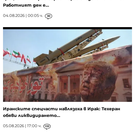
Работният ден е...
04.08.2026 | 00:05 ч.
30
Иранските спецчасти навлязоха в Ирак: Техеран
обяви ликвидирането...
05.08.2026 | 17:00 ч.
133