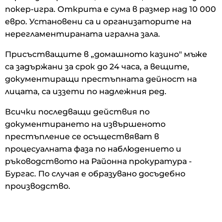
покер-игра. Открита е сума в размер над 10 000
евро. Установени са и организаторите на
нерегламентираната игрална зала.
Присъстващите в „домашното казино" мъже
са задържани за срок до 24 часа, а вещите,
документиращи престъпната дейност на
лицата, са иззети по надлежния ред.
Всички последващи действия по
документирането на извършеното
престъпление се осъществяват в
процесуалната фаза по наблюдението и
ръководството на Районна прокуратура -
Бургас. По случая е образувано досъдебно
производство.