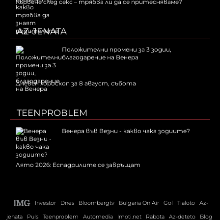
Кървене след секс – трябва ли да се притесняваме?
AZ-JENATA
Положителни промени за 3 зодии,
благодарение на Венера
Дневен хороскоп за 8 август, събота
TEENPROBLEM
Венера във Везни - какво чака зодиите?
Лято 2026: Еспадрилите се завръщат
Investor
Dnes
Bloombergtv
Bulgaria On Air
Gol
Tialoto
Az-
jenata
Puls
Teenproblem
Automedia
Imoti.net
Rabota
Az-deteto
Blog