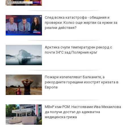
След всяка катастрофа - обещания и
проверки: Колко още жертви са нужни за
реални действия?
Арктика счупи температурен рекорд с
почти 34°C зад Полярния кръг
Пожари изпепеляват Балканите, а
рекордните горещини изострят кризата в
Европа
МВнР към РСМ: Настояваме Ива Михаилова
да получи достъп до адекватна
медицинска грижа