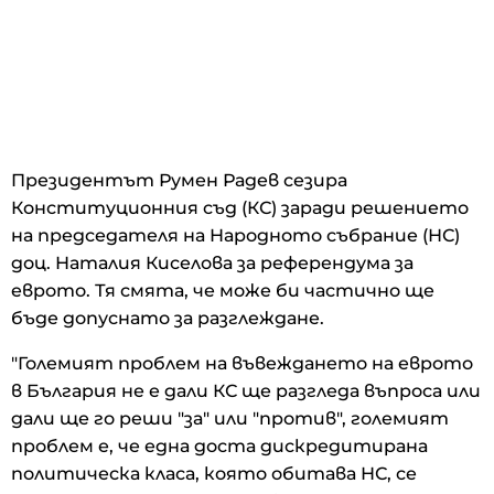
Президентът Румен Радев сезира
Конституционния съд (КС) заради решението
на председателя на Народното събрание (НС)
доц. Наталия Киселова за референдума за
еврото. Тя смята, че може би частично ще
бъде допуснато за разглеждане.
"Големият проблем на въвеждането на еврото
в България не е дали КС ще разгледа въпроса или
дали ще го реши "за" или "против", големият
проблем е, че една доста дискредитирана
политическа класа, която обитава НС, се