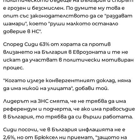
политическото бъдеще на България и спорът
е грозен и безсмислен. По думите му това е
опит със законодателството да се "раздават
шамари", което "руши малкото останало
доверие в НС".
Според Сиди 63% от хората са против
влизането на България в Еврозоната и те не
искат да участват в политически мотивиран
процес.
"Когато излезе конвергентният доклад, няма
да има никой на улицата", добави той.
Лидерът на ЗНС смята, че не трябва да има
референдум и подчерта, че ако има правосъдие
в България, то трябва да си върши работата.
Сиди посочи, че в България инфлацията не е
2,6%, но от Брюксел ни приемат, "защото на