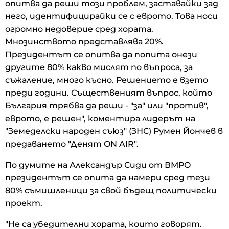
опитва да реши този проблем, заставайки зад
него, идентифицирайки се с еврото. Това носи
огромно недоверие сред хората.
Мнозинството представлява 20%.
Президентът се опитва да попита онези
другите 80% какво мислят по въпроса, за
съжаление, много късно. Решението е взето
преди години. Същественият въпрос, който
България трябва да реши - "за" или "против",
еврото, е решен", коментира лидерът на
"Земеделски народен съюз" (ЗНС) Румен Йончев в
предаването "Денят ON AIR".
По думите на Александър Сиди от ВМРО
президентът се опита да намери сред тези
80% съмишленици за свой бъдещ политически
проект.
"Не са убедителни хората, които говорят.