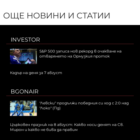
ОЩЕ НОВИНИ И СТАТИИ
INVESTOR
S&P 500 записа нов рекорд в очакване на
отварянето на Ормузкия проток
Кадър на деня за 7 август
BGONAIR
"Левски" продължи победния си ход с 2:0 над
"Локо" (Пд)
Църковен празник на 8 август: Какво носи денят на Св.
Мирон и какво не бива да правим