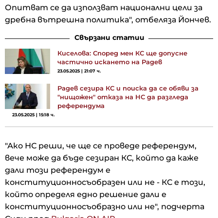
Опитват се да използват национални цели за
дребна вътрешна политика", отбеляза Йончев.
Свързани статии
Киселова: Според мен КС ще допусне
частично искането на Радев
23.05.2025 | 21:07 ч.
Радев сезира КС и поиска да се обяви за
"нищожен" отказа на НС да разгледа
референдума
23.05.2025 | 15:18 ч.
"Ако НС реши, че ще се проведе референдум,
вече може да бъде сезиран КС, който да каже
дали този референдум е
конституционносъобразен или не - КС е този,
който определя едно решение дали е
конституционносъобразно или не", подчерта