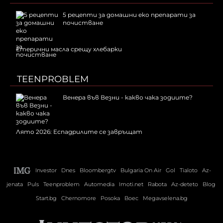
5 рецепти за домашни еко препарати за
почистване
Етерични масла срещу хлебарки
TEENPROBLEM
Венера във Везни - какво чака зодиите?
Лято 2026: Еспадрилите се завръщат
Investor
Dnes
Bloombergtv
Bulgaria On Air
Gol
Tialoto
Az-
jenata
Puls
Teenproblem
Automedia
Imoti.net
Rabota
Az-deteto
Blog
Start.bg
Chernomore
Posoka
Boec
Megavselena.bg