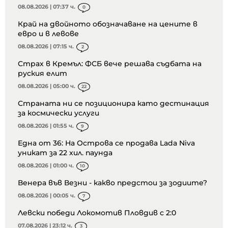
08.08.2026 | 07:37 ч.
0
Край на двойното обозначаване на цените в
евро и в левове
08.08.2026 | 07:15 ч.
2
Страх в Кремъл: ФСБ вече решава съдбата на
руския елит
08.08.2026 | 05:00 ч.
22
Страната ни се позиционира като дестинация
за космически услуги
08.08.2026 | 01:55 ч.
9
Една от 36: На Острова се продава Lada Niva
уникат за 22 хил. паунда
08.08.2026 | 01:00 ч.
10
Венера във Везни - какво предстои за зодиите?
08.08.2026 | 00:05 ч.
7
Левски победи Локомотив Пловдив с 2:0
07.08.2026 | 23:12 ч.
3