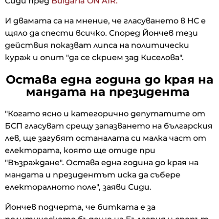
Сиди пред
Bulgaria ON AIR.
И двамата са на мнение, че гласуването в НС е
щяло да спести всичко. Според Йончев тези
действия показват липса на политически
кураж и опит "да се скрием зад Киселова".
Остава една година до края на
мандата на президента
"Когато ясно и категорично депутатите от
БСП гласуват срещу запазването на българския
лев, ще загубят останалата си малка част от
електората, която ще отиде при
"Възраждане". Остава една година до края на
мандата и президентът иска да събере
електоралното поле", заяви Сиди.
Йончев подчерта, че битката е за