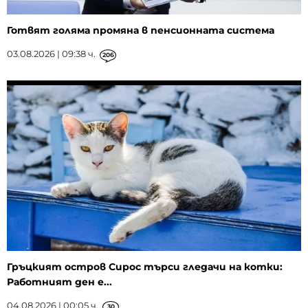
Готвят голяма промяна в пенсионната система
03.08.2026 | 09:38 ч.
206
Гръцкият остров Сирос търси гледачи на котки:
Работният ден е...
04.08.2026 | 00:05 ч.
30