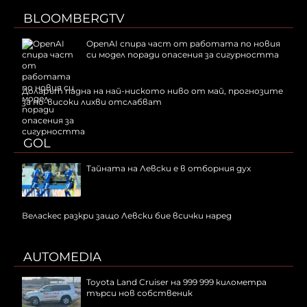
BLOOMBERGTV
OpenAI спира част от работата по новия
си модел поради опасения за сигурността
Доларът падна на най-ниското ниво от май, прогнозите
за по-високи лихви отслабват
GOL
Тайната на Левски е в отборния дух
Веласкес разкри защо Левски бие всички наред
AUTOMEDIA
Toyota Land Cruiser на 999 999 километра
търси нов собственик