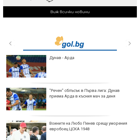
Виж всички новини
Дунав - Арда
"Речен" сблъсък в Първа лига: Дунав
приема Арда в късния мач за деня
Воините на Любо Пенев срещу уморения
евробоец ЦСКА 1948