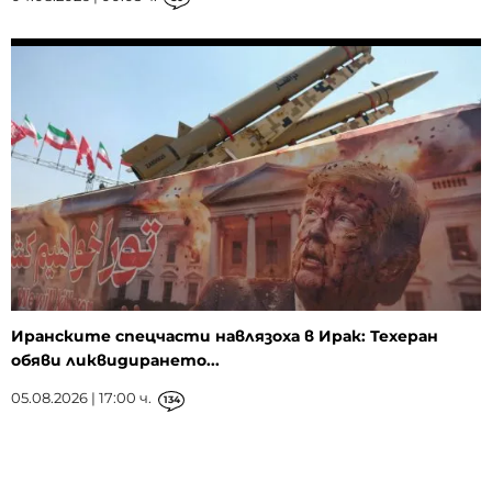
Иранските спецчасти навлязоха в Ирак: Техеран
обяви ликвидирането...
05.08.2026 | 17:00 ч.
134