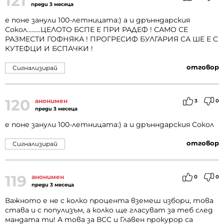
121
преди 3 месеца
е поне занули 100-летницата:) а и дрънндарския
Сокол.........ЦЕЛОТО БСПЕ Е ПРИ РАДЕФ ! САМО СЕ
РАЗМЕСТИ ГОФНЯКА ! ПРОГРЕСИФ БУЛГАРИЯ СА ШЕ Е С
КУТЕФЦИ И БСПАЧКИ !
отговор
Сигнализирай
120
анонимен
3
0
преди 3 месеца
е поне занули 100-летницата:) а и дрънндарския Сокол
отговор
Сигнализирай
119
анонимен
0
0
преди 3 месеца
Важното е не с колко процента вземеш избори, това
става и с популизъм, а колко ще гласуват за теб след
мандата ти! А това за ВСС и Главен прокурор са