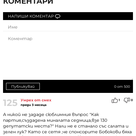
КОМЕНТАРИ
НАПИШИ КОМЕНТАР
Публикувай
0
от 500
125
Умрех от смех
1
0
преди 3 месеца
А никой не зададе сюблимния въпрос "Как
партия,създадена миналата седмица,взе 130
депутатски места?" Нали не е станало със салата и
зелен лук? Като се сетя ,че спонсорите Бобокови бяха