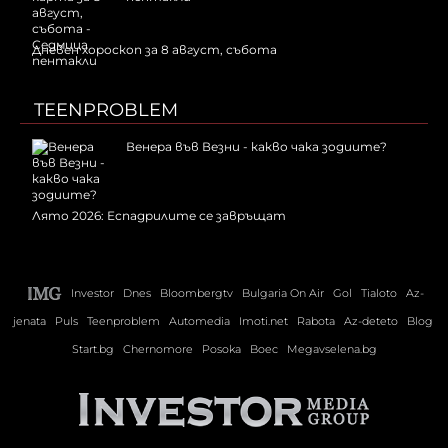
Дневен хороскоп за 8 август, събота
TEENPROBLEM
Венера във Везни - какво чака зодиите?
Лято 2026: Еспадрилите се завръщат
Investor
Dnes
Bloombergtv
Bulgaria On Air
Gol
Tialoto
Az-
jenata
Puls
Teenproblem
Automedia
Imoti.net
Rabota
Az-deteto
Blog
Start.bg
Chernomore
Posoka
Boec
Megavselena.bg