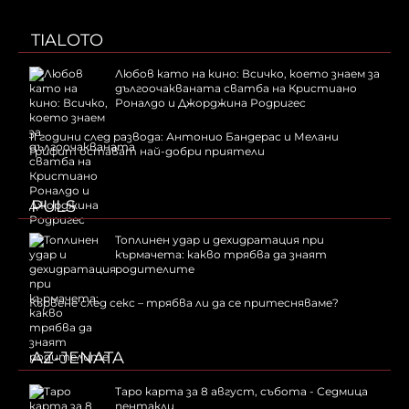
TIALOTO
Любов като на кино: Всичко, което знаем за
дългоочакваната сватба на Кристиано
Роналдо и Джорджина Родригес
11 години след развода: Антонио Бандерас и Мелани
Грифит остават най-добри приятели
PULS
Топлинен удар и дехидратация при
кърмачета: какво трябва да знаят
родителите
Кървене след секс – трябва ли да се притесняваме?
AZ-JENATA
Таро карта за 8 август, събота - Седмица
пентакли