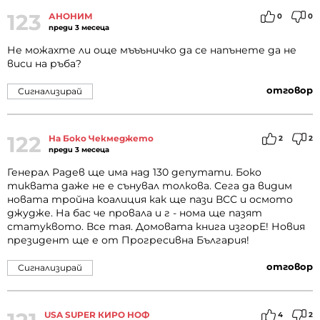
123
АНОНИМ
0
0
преди 3 месеца
Не можахте ли още мъъъничко да се напънете да не
виси на ръба?
отговор
Сигнализирай
122
На Боко Чекмеджето
2
2
преди 3 месеца
Генерал Радев ще има над 130 депутати. Боко
тиквата даже не е сънувал толкова. Сега да видим
новата тройна коалиция как ще пази ВСС и осмото
джудже. На бас че провала и г - нома ще пазят
статуквото. Все тая. Домовата книга изгорЕ! Новия
президент ще е от Прогресивна България!
отговор
Сигнализирай
USA SUPER КИРО НОФ
4
2