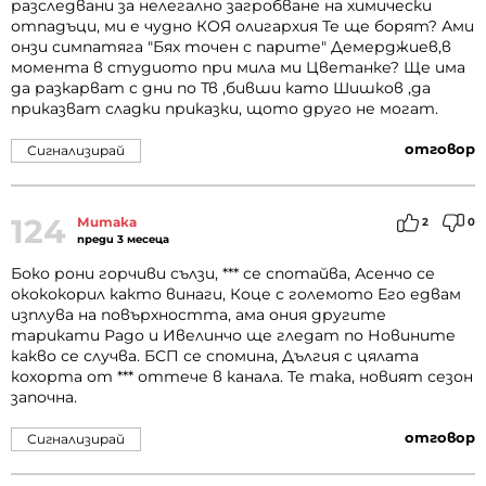
разследвани за нелегално загробване на химически
отпадъци, ми е чудно КОЯ олигархия Те ще борят? Ами
онзи симпатяга "Бях точен с парите" Демерджиев,в
момента в студиото при мила ми Цветанке? Ще има
да разкарват с дни по Тв ,бивши като Шишков ,да
приказват сладки приказки, щото друго не могат.
отговор
Сигнализирай
124
Митака
2
0
преди 3 месеца
Боко рони горчиви сълзи, *** се спотайва, Асенчо се
окококорил както винаги, Коце с големото Его едвам
изплува на повърхността, ама ония другите
тарикати Радо и Ивелинчо ще гледат по Новините
какво се случва. БСП се спомина, Дългия с цялата
кохорта от *** оттече в канала. Те така, новият сезон
започна.
отговор
Сигнализирай