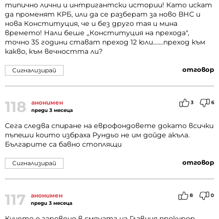
типично лични и интригантски истории! Като искат
да променят КРБ, или да се разберат за ново ВНС и
нова Конституция, че и без друго тая и мина
времето! Нали беше ,,Конституция на прехода",
точно 35 години стават преход 12 юли.......преход към
какво, към вечността ли?
отговор
Сигнализирай
118
анонимен
3
6
преди 3 месеца
Сега следва спиране на еврофондовете докато всички
пъneши които избраха Pyндьo не им дойде акъла.
Българите са бавно стоплящи
отговор
Сигнализирай
117
анонимен
8
0
преди 3 месеца
Кучето е заровено в смяната на Главния прокурор.