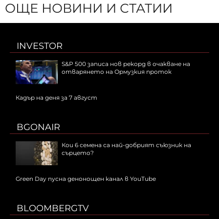
ОЩЕ НОВИНИ И СТАТИИ
INVESTOR
S&P 500 записа нов рекорд в очакване на
отварянето на Ормузкия проток
Кадър на деня за 7 август
BGONAIR
Кои 6 семена са най-добрият съюзник на
сърцето?
Green Day пусна денонощен канал в YouTube
BLOOMBERGTV