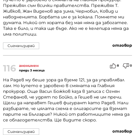
Преживял съм всички правителства. Преживях Т.
Живков, Жан Виденов ара зима, Чернобил, Ковид и
наводненията. Борбата им е за кокала. Помнете ми
думата. Никой от хората без мая няма да забогатее.
Така е било, и така ще бъде. Ако не е келепира няма да
има политици.
отговор
Сигнализирай
116
анонимен
8
0
преди 3 месеца
На Радев му беше зора да вземе 121, за да управлявал
сам. Но купето е заровено в смяната на Главния
прокурор. Още Васил Божков каза в записа с Огнян
Стефанов, че удрят по Бойко, а Гешев не им пречи.
Щели да направят Гешев фигурант като Радев. Нали
разбирате, че цялата схема е олигарсите да вземат
парите на България? Никой от работниците няма да
се облагодетелства. Ще видите скоро.
отговор
Сигнализирай