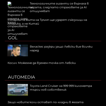
Технологичните гиганти се върнаха в
играта, след като страховете за AI
отшумяват
Соларните мита на Тръмп ще ударят съюзници на
Америка, а не Китай
GOL
Веласкес разкри защо Левски бие всички
наред
Косич: Можехме да вземем точка от Левски
AUTOMEDIA
Toyota Land Cruiser на 999 999 километра
търси нов собственик
Защо новите коли остават по-хладни в жегата