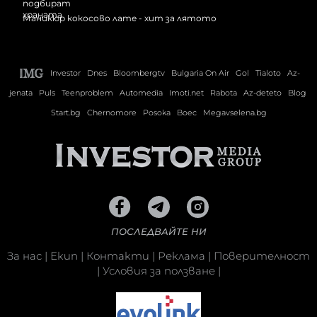
Маникюр кокосово лате - хит за лятото
Investor
Dnes
Bloombergtv
Bulgaria On Air
Gol
Tialoto
Az-
jenata
Puls
Teenproblem
Automedia
Imoti.net
Rabota
Az-deteto
Blog
Start.bg
Chernomore
Posoka
Boec
Megavselena.bg
ПОСЛЕДВАЙТЕ НИ
За нас
|
Екип
|
Контакти
|
Реклама
|
Поверителност
|
Условия за ползване
|