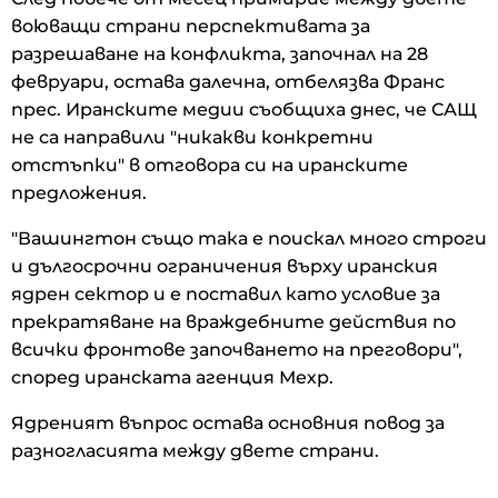
воюващи страни перспективата за
разрешаване на конфликта, започнал на 28
февруари, остава далечна, отбелязва Франс
прес. Иранските медии съобщиха днес, че САЩ
не са направили "никакви конкретни
отстъпки" в отговора си на иранските
предложения.
"Вашингтон също така е поискал много строги
и дългосрочни ограничения върху иранския
ядрен сектор и е поставил като условие за
прекратяване на враждебните действия по
всички фронтове започването на преговори",
според иранската агенция Мехр.
Ядреният въпрос остава основния повод за
разногласията между двете страни.