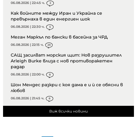
06.08.2026 | 22:45 ч.
2
Как войните между Иран и Украйна се
превърнаха в един енергиен шок
06.08.2026 | 22:30 ч.
5
Меган Маркъл по бански в басейна за ЧРД
06.08.2026 | 22:15 ч.
29
САЩ засилват морския щит: Нов разрушител
Arleigh Burke влиза с нов противоракетен
радар
06.08.2026 | 22:00 ч.
8
Шон Мендес разкри с коя дама е и ѝ се обясни в
любов
06.08.2026 | 21:45 ч.
8
Виж всички новини