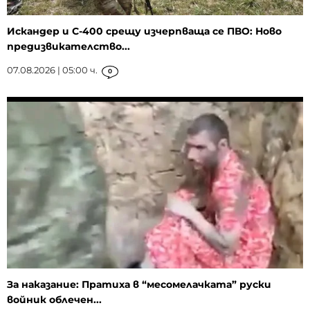
Искандер и С-400 срещу изчерпваща се ПВО: Ново
предизвикателство...
07.08.2026 | 05:00 ч.
0
За наказание: Пратиха в “месомелачката” руски
войник облечен...