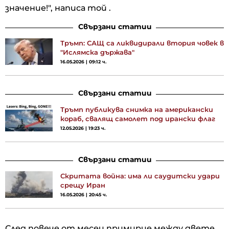
значение!", написа той .
Свързани статии
Тръмп: САЩ са ликвидирали втория човек в
"Ислямска държава"
16.05.2026 | 09:12 ч.
Свързани статии
Тръмп публикува снимка на американски
кораб, свалящ самолет под ирански флаг
12.05.2026 | 19:23 ч.
Свързани статии
Скритата война: има ли саудитски удари
срещу Иран
16.05.2026 | 20:45 ч.
След повече от месец примирие между двете