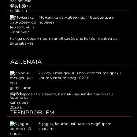
PULS
Можем ли да живеем до 146 години, а и
повече?
Как да изберем протеинов шейк и за какво трябва да
внимаваме?
AZ-JENATA
7 модни тенденции при детските дрехи,
които са хит през 2026 г.
Таро карта за 7 август, петък - Деветка пентакли
TEENPROBLEM
3 зодии, които най-много подбират
храната