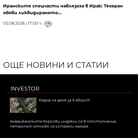
Иранските спецчасти навлязоха в Ирак: Техеран
обяви ликвидирането...
05.08.2026 | 17:00 ч.
131
ОЩЕ НОВИНИ И СТАТИИ
INVESTOR
Кадър на деня за 6 август
Американските борсови индекси са в отстъпление,
петролът отново се устреми нагоре