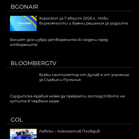
BGONAIR
Хороскоп за 7 август 2026 г.: Нови
възможности и важни решения за зодиите
Белият дом избра затворените AI модели пред
отворените
BLOOMBERGTV
Всеки сантиметър от Дунав е от значение
за Сърбия и Румъния
Саудитска Арабия може да прекрати господството на
хутите в Червено море
GOL
Левски – Локомотив Пловдив