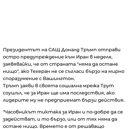
Президентът на САЩ Доналд Тръмп отправи
остро предупреждение към Иран в неделя,
заявявайки, че от страната "няма да остане
нищо", ако Техеран не се съгласи бързо на мирно
споразумение с Вашингтон.
Тръмп заяви в своята социална мрежа Трут
соушъл, че за Иран ще има последствия, ако
лидерите му не предприемат бързи действия.
"Часовникът тиктака за Иран и по-добре да се
задействат, и то бързо, или от тях няма да
остане нищо. Времето е от решаващо