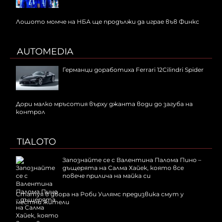
Лошото момче на НБА ще продължи да играе във Финкс
AUTOMEDIA
Германци доработиха Ferrari 12Cilindri Spider
Дори малко мръсотия върху джанта води до загуба на
контрол
TIALOTO
Запознайте се с Валентина Палома Пино –
дъщерята на Салма Хайек, която все
повече прилича на майка си
Статуя в двора на Роби Уилямс предизвика смут у
местни жители