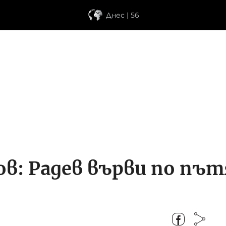
Днес | 56
: Радев върви по пътя