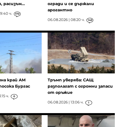
 расизъм...
огради и се държали
арогантно
9:40 ч.
170
06.08.2026 | 08:20 ч.
143
на край АМ
Тръмп уверява: САЩ
посока Бургас
разполагат с огромни запаси
от оръжие
:15 ч.
0
06.08.2026 | 13:06 ч.
1