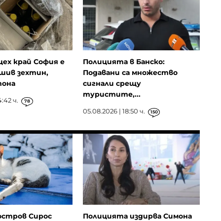
цех край София е
Полицията в Банско:
шив зехтин,
Подавани са множество
тона
сигнали срещу
туристите,...
4:42 ч.
78
05.08.2026 | 18:50 ч.
150
остров Сирос
Полицията издирва Симона