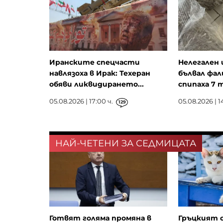
Иранските спецчасти
Нелегален 
навлязоха в Ирак: Техеран
бълвал фал
обяви ликвидирането...
спипаха 7 
05.08.2026 | 17:00 ч.
05.08.2026 | 1
129
НАЙ-ЧЕТЕНИ ЗА СЕДМИЦАТА
Готвят голяма промяна в
Гръцкият 