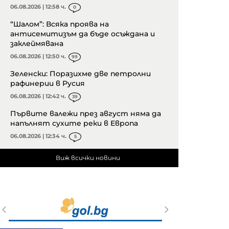
06.08.2026 | 12:58 ч.
0
“Шалом”: Всяка проява на
антисемитизъм да бъде осъждана и
заклеймявана
06.08.2026 | 12:50 ч.
99
Зеленски: Поразихме две петролни
рафинерии в Русия
06.08.2026 | 12:42 ч.
39
Първите валежи през август няма да
напълнят сухите реки в Европа
06.08.2026 | 12:34 ч.
5
Виж всички новини