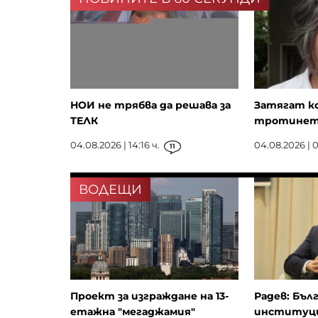
Wizz Air отчете загуба за
второто тримесечие на 202
НОИ не трябва да решава за
Затягат к
ТЕЛК
тротине
04.08.2026 | 14:16 ч.
04.08.2026 | 0
11
ВОДЕЩИ
Проект за изграждане на 13-
Радев: Бъл
етажна "мегаджамия"
институци