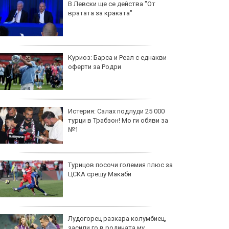
В Левски ще се действа "От
вратата за краката"
Куриоз: Барса и Реал с еднакви
оферти за Родри
Истерия: Салах подлуди 25 000
турци в Трабзон! Мо ги обяви за
№1
Турицов посочи големия плюс за
ЦСКА срещу Макаби
Лудогорец разкара колумбиец,
засили го в родината му