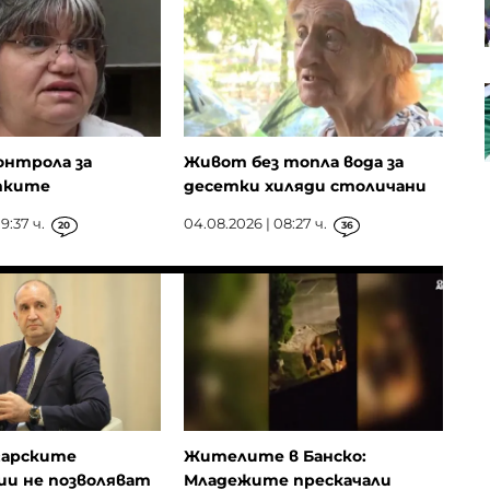
благоприятният ден за всяка
зодия
Разкриха тайните на уникалния
6 г.
саркофаг край Перперикон
онтрола за
Живот без топла вода за
тките
десетки хиляди столичани
9:37 ч.
04.08.2026 | 08:27 ч.
20
36
гарските
Жителите в Банско:
и не позволяват
Младежите прескачали