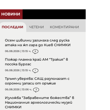
НОВИНИ
ПОСЛЕДНИ
ЧЕТЕНИ
КОМЕНТИРАНИ
Осем цивилни загинаха след руска
атака на жп гара до Киев СНИМКИ
06.08.2026 | 13:15 ч.
9
Пожар пламна край АМ “Тракия” в
посока Бургас
06.08.2026 | 13:15 ч.
1
Тръмп уверява: САЩ разполагат с
огромни запаси от оръжие
06.08.2026 | 13:06 ч.
3
Изложба “Забравените божества” в
Националния археологически музей
СНИМКИ