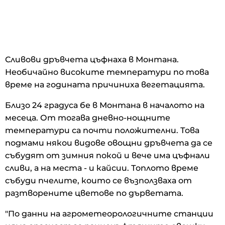
Сливови дръвчета цъфнаха в Монтана.
Необичайно високите температури по това
време на годината причиниха вегетацията.
Близо 24 градуса бе в Монтана в началото на
месеца. От тогава дневно-нощните
температури са почти положителни. Това
подмами някои видове овощни дръвчета да се
събудят от зимния покой и вече има цъфнали
сливи, а на места - и кайсии. Топлото време
събуди пчелите, които се възползваха от
разтворените цветове по дърветата.
"По данни на агрометеорологичните станции