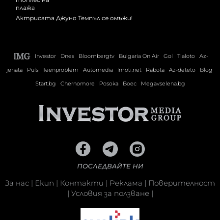
Актрисата Джуно Темпъл се омъжи!
Investor
Dnes
Bloombergtv
Bulgaria On Air
Gol
Tialoto
Az-
jenata
Puls
Teenproblem
Automedia
Imoti.net
Rabota
Az-deteto
Blog
Start.bg
Chernomore
Posoka
Boec
Megavselena.bg
ПОСЛЕДВАЙТЕ НИ
За нас
|
Екип
|
Контакти
|
Реклама
|
Поверителност
|
Условия за ползване
|