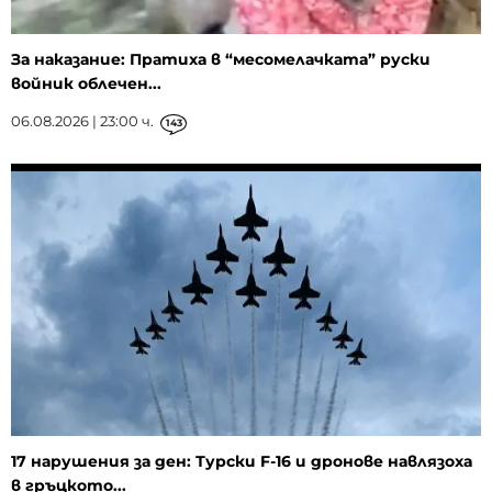
За наказание: Пратиха в “месомелачката” руски
войник облечен...
06.08.2026 | 23:00 ч.
143
17 нарушения за ден: Турски F-16 и дронове навлязоха
в гръцкото...