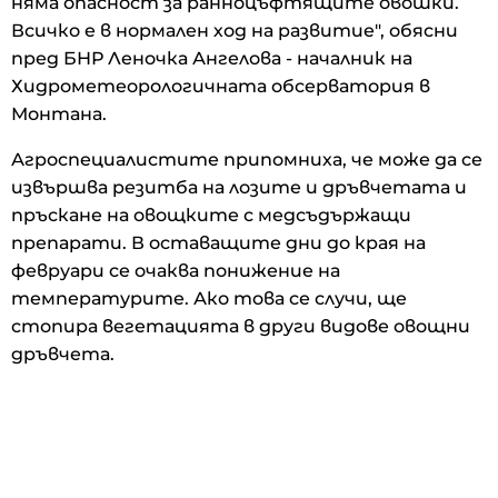
няма опасност за ранноцъфтящите овошки.
Всичко е в нормален ход на развитие", обясни
пред БНР Леночка Ангелова - началник на
Хидрометеорологичната обсерватория в
Монтана.
Агроспециалистите припомниха, че може да се
извършва резитба на лозите и дръвчетата и
пръскане на овощките с медсъдържащи
препарати. В оставащите дни до края на
февруари се очаква понижение на
температурите. Ако това се случи, ще
стопира вегетацията в други видове овощни
дръвчета.