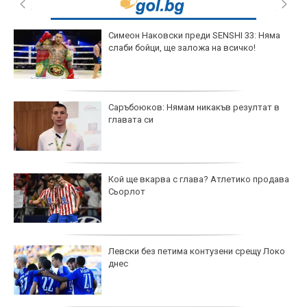
Симеон Наковски преди SENSHI 33: Няма
слаби бойци, ще заложа на всичко!
Саръбоюков: Нямам никакъв резултат в
главата си
Кой ще вкарва с глава? Атлетико продава
Сьорлот
Левски без петима контузени срещу Локо
днес