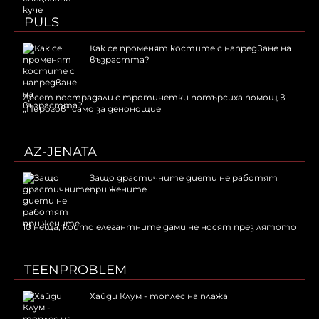
PULS
Как се променят костите с напредване на
възрастта?
Десет пострадали с тротинетки потърсиха помощ в
„Пирогов“ само за денонощие
AZ-JENATA
Защо драстичните диети не работят
при жените
10 неща, които елегантните дами не носят през лятото
TEENPROBLEM
Хайди Клум - топлес на плажа