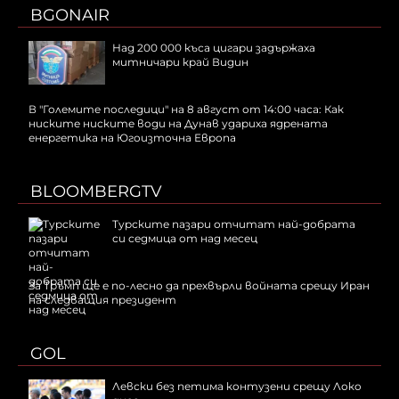
BGONAIR
Над 200 000 къса цигари задържаха
митничари край Видин
В "Големите последици" на 8 август от 14:00 часа: Как
ниските ниските води на Дунав удариха ядрената
енергетика на Югоизточна Европа
BLOOMBERGTV
Турските пазари отчитат най-добрата
си седмица от над месец
За Тръмп ще е по-лесно да прехвърли войната срещу Иран
на следващия президент
GOL
Левски без петима контузени срещу Локо