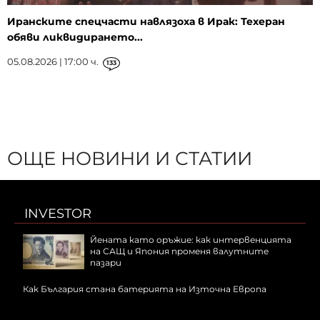
Иранските спецчасти навлязоха в Ирак: Техеран
обяви ликвидирането...
05.08.2026 | 17:00 ч.
133
ОЩЕ НОВИНИ И СТАТИИ
INVESTOR
Йената като оръжие: как интервенцията
на САЩ и Япония променя валутните
пазари
Как България стана батерията на Източна Европа