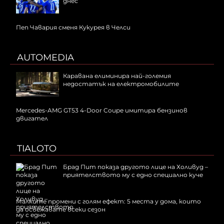
днес
Пеп Чавария сменя Кукурея в Челси
AUTOMEDIA
Каравана елиминира най-големия
недостатък на електромобилите
Mercedes-AMG GT53 4-Door Coupe имитира бензинов
двигател
TIALOTO
Брад Пит показа другото лице на Холивуд –
приятелството му с едно специално куче
Малките промени с голям ефект: 5 места у дома, които
да освежавате всеки сезон