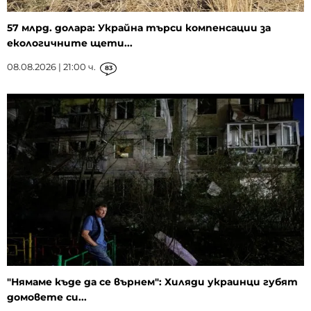
57 млрд. долара: Украйна търси компенсации за
екологичните щети...
08.08.2026 | 21:00 ч.
83
"Нямаме къде да се върнем": Хиляди украинци губят
домовете си...