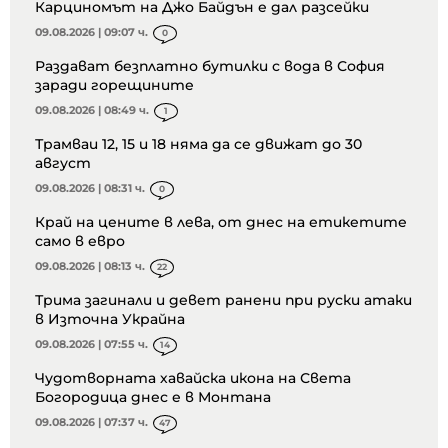
Карциномът на Джо Байдън е дал разсейки
09.08.2026 | 09:07 ч.
0
Раздават безплатно бутилки с вода в София
заради горещините
09.08.2026 | 08:49 ч.
1
Трамваи 12, 15 и 18 няма да се движат до 30
август
09.08.2026 | 08:31 ч.
0
Край на цените в лева, от днес на етикетите
само в евро
09.08.2026 | 08:13 ч.
22
Трима загинали и девет ранени при руски атаки
в Източна Украйна
09.08.2026 | 07:55 ч.
14
Чудотворната хавайска икона на Света
Богородица днес е в Монтана
09.08.2026 | 07:37 ч.
47