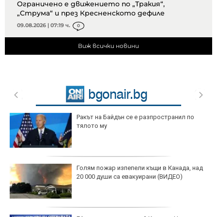
Ограничено е движението по „Тракия“,
„Струма“ и през Кресненското дефиле
09.08.2026 | 07:19 ч.
0
Виж всички новини
Ракът на Байдън се е разпространил по
тялото му
Голям пожар изпепели къщи в Канада, над
20 000 души са евакуирани (ВИДЕО)