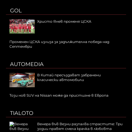
GOL
Христо Янев променя ЦСКА
Променен ЦСКА излиза за задължителна победа над
Септември
AUTOMEDIA
В Китай пресъздават забранени
класически автомобили
Този нов SUV на Nissan може да пристигне в Европа
TIALOTO
Венера във Везни разпалва страстите: Три
зодии правят смела крачка в любовта