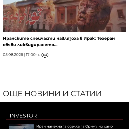
Иранските спецчасти навлязоха в Ирак: Техеран
обяви ликвидирането...
05.08.2026 | 17:00 ч.
134
ОЩЕ НОВИНИ И СТАТИИ
INVESTOR
Иран намекна за сделка за Ормуз, но само