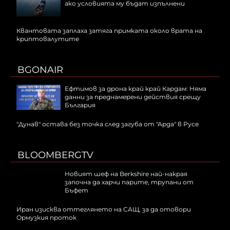
ако условията му бъдат изпълнени
Квантовата заплаха затяга примката около врата на
криптовалутите
BGONAIR
Ефтимов за дрона край край Кардам: Няма
данни за преднамерени действия срещу
България
"Дунав" остава без точка след загуба от "Арда" в Русе
BLOOMBERGTV
Новият шеф на Berkshire най-накрая
започна да харчи парите, трупани от
Бъфет
Иран изисква оттеглянето на САЩ, за да отовори
Ормузкия проток