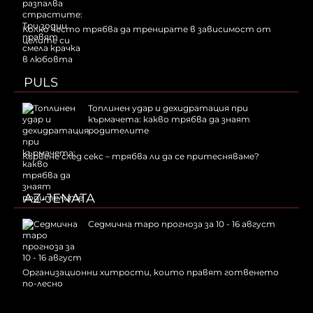
Колко често трябва да тренирате в зависимост от
целите си
PULS
Топлинен удар и дехидратация при
кърмачета: какво трябва да знаят
родителите
Кървене след секс – трябва ли да се притесняваме?
AZ-JENATA
Седмична таро прогноза за 10 - 16 август
Организационни хитрости, които правят готвенето
по-лесно