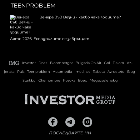
TEENPROBLEM
Венера във Везни - какво чака зодиите?
Лято 2026: Еспадрилите се завръщат
Investor
Dnes
Bloombergtv
Bulgaria On Air
Gol
Tialoto
Az-
jenata
Puls
Teenproblem
Automedia
Imoti.net
Rabota
Az-deteto
Blog
Start.bg
Chernomore
Posoka
Boec
Megavselena.bg
ПОСЛЕДВАЙТЕ НИ