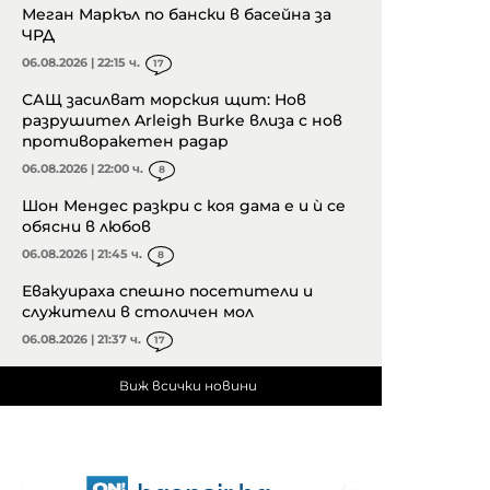
Меган Маркъл по бански в басейна за
ЧРД
06.08.2026 | 22:15 ч.
17
САЩ засилват морския щит: Нов
разрушител Arleigh Burke влиза с нов
противоракетен радар
06.08.2026 | 22:00 ч.
8
Шон Мендес разкри с коя дама е и ѝ се
обясни в любов
06.08.2026 | 21:45 ч.
8
Евакуираха спешно посетители и
служители в столичен мол
06.08.2026 | 21:37 ч.
17
Виж всички новини