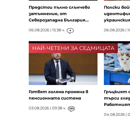
Предстои пълно слънчево
Полски бой
затъмнение, от
идентифиц
Северозападна България...
украински
06.08.2026 | 15:38 ч.
06.08.2026 | 1
4
НАЙ-ЧЕТЕНИ ЗА СЕДМИЦАТА
Готвят голяма промяна в
Гръцкият 
пенсионната система
търси глед
Работният 
03.08.2026 | 09:38 ч.
180
04.08.2026 | 0