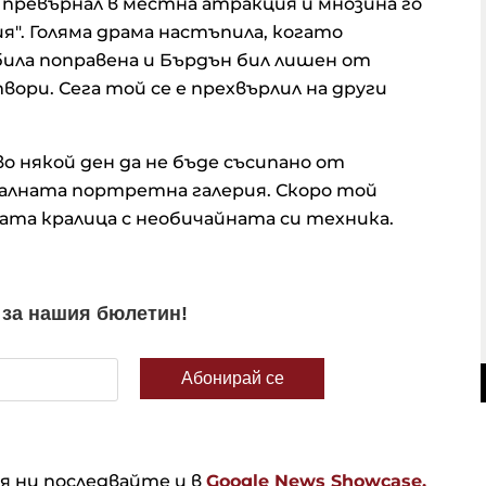
 превърнал в местна атракция и мнозина го
". Голяма драма настъпила, когато
ила поправена и Бърдън бил лишен от
вори. Сега той се е прехвърлил на други
 някой ден да не бъде съсипано от
налната портретна галерия. Скоро той
ата кралица с необичайната си техника.
ня ни последвайте и в
Google News Showcase.