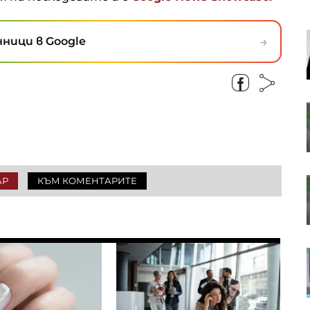
Кадър на деня за 6 август
→
ници в Google
Американските борсови индекси
са в отстъпление, петролът
отново се устреми нагоре
АР
КЪМ КОМЕНТАРИТЕ
OTP Group отчете силни
финансови резултати през
първото полугодие
В Европа работят над 10 хил.
пивоварни, в България те са 42