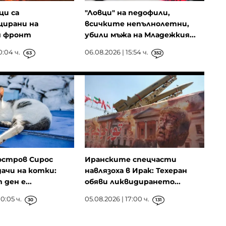
ци са
"Ловци" на педофили,
ирани на
всичките непълнолетни,
я фронт
убили мъжа на Младежкия...
0:04 ч.
06.08.2026 | 15:54 ч.
63
352
остров Сирос
Иранските спецчасти
ачи на котки:
навлязоха в Ирак: Техеран
ден е...
обяви ликвидирането...
0:05 ч.
05.08.2026 | 17:00 ч.
30
131