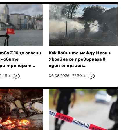
ва Z-10 за опасни
Как войните между Иран и
рмовите
Украйна се превърнаха в
ри тренират...
един енергиен...
2:45 ч.
06.08.2026 | 22:30 ч.
2
5