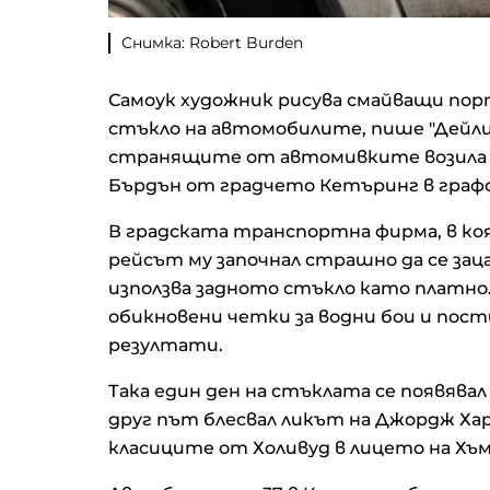
Снимка: Robert Burden
Самоук художник рисува смайващи по
стъкло на автомобилите, пише "Дейли 
странящите от автомивките возила х
Бърдън от градчето Кетъринг в гра
В градската транспортна фирма, в ко
рейсът му започнал страшно да се зацап
използва задното стъкло като платно
обикновени четки за водни бои и пос
резултати.
Така един ден на стъклата се появява
друг път блесвал ликът на Джордж Хар
класиците от Холивуд в лицето на Хъм