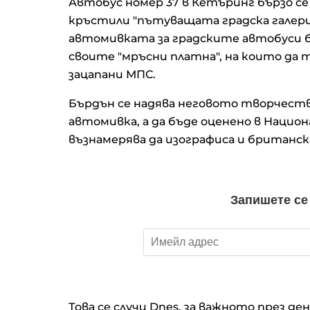
Автобус номер 37 в Кетъринг бързо се
кръстили "пътуващата градска галерия
автомивката за градските автобуси б
своите "мръсни платна", на които да т
зацапани МПС.
Бърдън се надява неговото творчество
автомивка, а да бъде оценено в Нацио
възнамерява да изографиса и британск
Това се случи Dnes, за важното през де