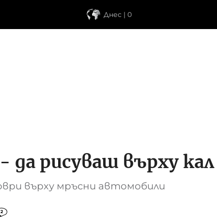
Днес | 0
- да рисуваш върху кал 
оври върху мръсни автомобили
2