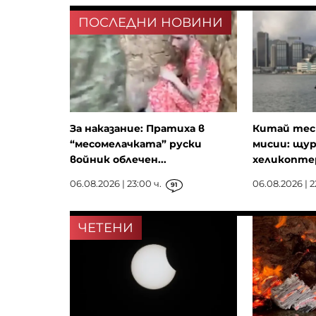
ПОСЛЕДНИ НОВИНИ
За наказание: Пратиха в
Китай тест
“месомелачката” руски
мисии: щу
войник облечен...
хеликопте
06.08.2026 | 23:00 ч.
06.08.2026 | 2
91
ЧЕТЕНИ