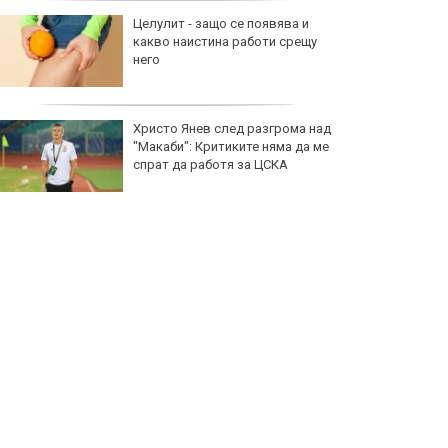
Целулит - защо се появява и
какво наистина работи срещу
него
Христо Янев след разгрома над
"Макаби": Критиките няма да ме
спрат да работя за ЦСКА