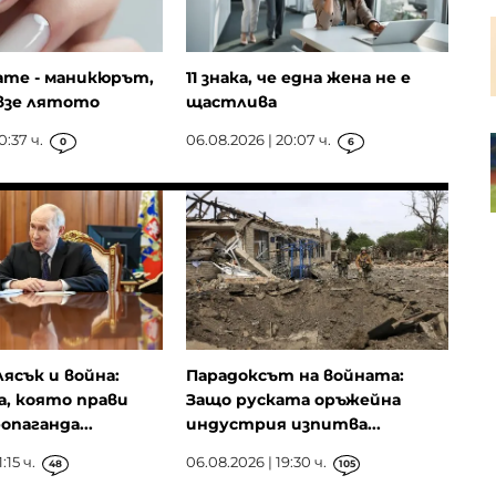
Пазарният регулатор на ЕС ще
оценява управлението на риска
в управляващите дружества
ате - маникюрът,
11 знака, че една жена не е
взе лятото
щастлива
0:37 ч.
06.08.2026 | 20:07 ч.
RWE се отказва от проектите си
0
6
за морски вятърни паркове в
САЩ
лясък и война:
Парадоксът на войната:
, която прави
Защо руската оръжейна
опаганда...
индустрия изпитва...
:15 ч.
06.08.2026 | 19:30 ч.
48
105