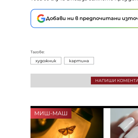
Добави ни в предпочитани източ
Тагове:
художник
картина
НАПИШИ КОМЕНТ
МИШ-МАШ