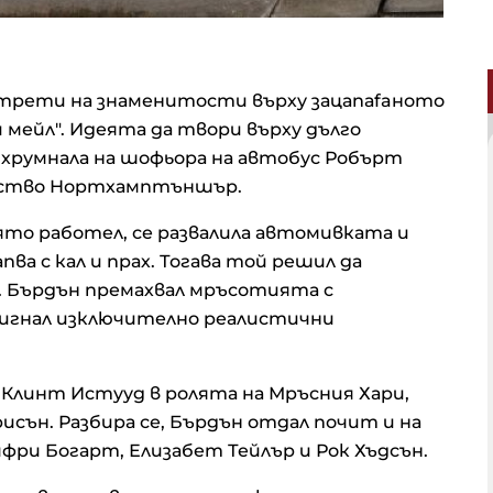
ртрети на знаменитости върху зацапаfaното
мейл". Идеята да твори върху дълго
румнала на шофьора на автобус Робърт
фство Нортхамптъншър.
ято работел, се развалила автомивката и
ва с кал и прах. Тогава той решил да
. Бърдън премахвал мръсотията с
тигнал изключително реалистични
л Клинт Истууд в ролята на Мръсния Хари,
исън. Разбира се, Бърдън отдал почит и на
фри Богарт, Елизабет Тейлър и Рок Хъдсън.