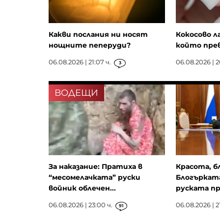
Какви послания ни носят
Кокосово л
нощните пеперуди?
който пре
06.08.2026 | 21:07 ч.
06.08.2026 | 2
3
ВОДЕЩИ
За наказание: Пратиха в
Красота, б
“месомелачката” руски
Блогърката
войник облечен...
руската пр
06.08.2026 | 23:00 ч.
06.08.2026 | 21
91