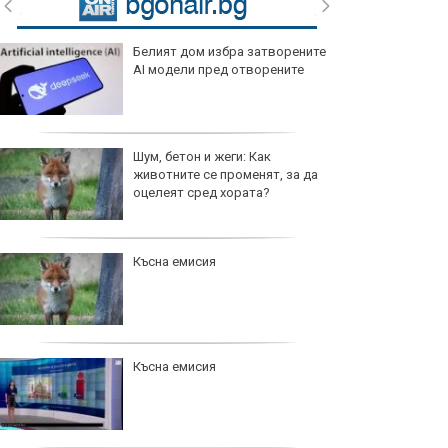
Белият дом избра затворените
AI модели пред отворените
Шум, бетон и жеги: Как
животните се променят, за да
оцелеят сред хората?
Късна емисия
Късна емисия