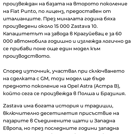
произвеждан на базата на второто поколение
на Fiat Punto, по лиценз, предоставен от
италианците. През миналата година бяха
произведени около 15 000 Zastava 10.
Капацитетът на завода в Крагуйевац е за 60
000 автомобила годишно и изглежда логично да
се прибави поне още един модел към
производството.
Според източник, участвал при сключването
на сделката с GM, този модел ще бъде
предното поколение на Opel Astra (Астра В),
който сега се произвежда в Полша и Бразилия.
Zastava има богата история и традиции,
включително десетилетия присъствие на
пазарите в Съединените щати и Западна
Европа, но през последните години западна