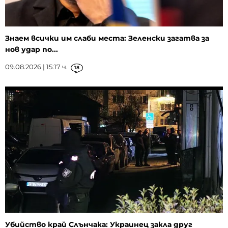
Знаем всички им слаби места: Зеленски загатва за
нов удар по...
09.08.2026 | 15:17 ч.
18
Убийство край Слънчака: Украинец закла друг