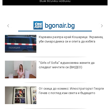
Виж всички новини
Кървава разпра край Кошарица: Украинец
уби сънародника си и опита да избяга
"Girls of Sofia" вдъхновява жените да
следват мечтите си (ВИДЕО)
От скица до комикс: Илюстраторът Георги
Гечев с поглед към света и бъдещето