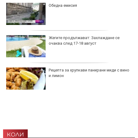
Обедна емисия
Жегите продължават: Захлаждане се
очаква след 17-18 август
Рецепта за хрупкави панирани миди с вино
и лимон
КОЛИ