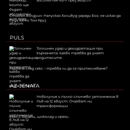
абсолютен хит през август
Стивън Болдуин: Напусках Холивуд заради Бог, не исках да
бъда като Том Круз
PULS
Топлинен удар и дехидратация при
кърмачета: какво трябва да знаят
родителите
Кървене след секс – трябва ли да се притесняваме?
AZ-JENATA
Новолуние и пълно слънчево затъмнение в
Лъв на 12 август: Очакват ни
трансформации
Kекс с банани, шоколад и орехи