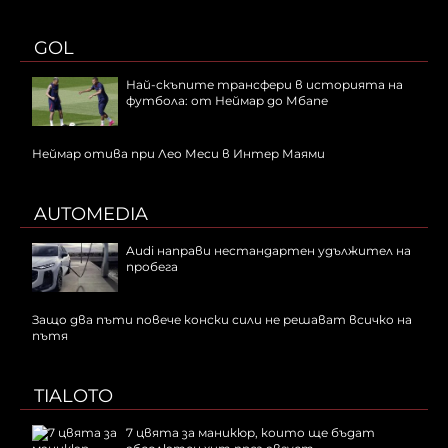
GOL
Най-скъпите трансфери в историята на
футбола: от Неймар до Мбапе
Неймар отива при Лео Меси в Интер Маями
AUTOMEDIA
Audi направи нестандартен удължител на
пробега
Защо два пъти повече конски сили не решават всичко на
пътя
TIALOTO
7 цвята за маникюр, които ще бъдат