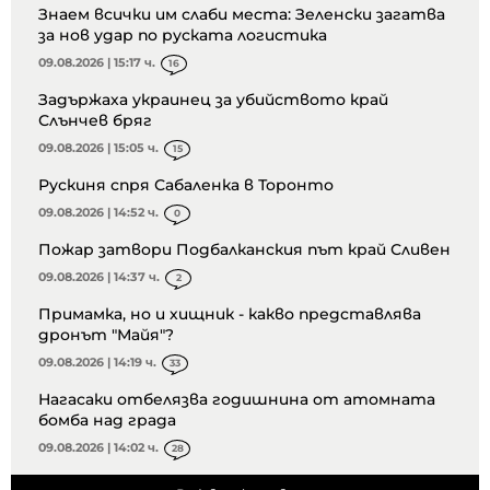
Знаем всички им слаби места: Зеленски загатва
за нов удар по руската логистика
09.08.2026 | 15:17 ч.
16
Задържаха украинец за убийството край
Слънчев бряг
09.08.2026 | 15:05 ч.
15
Рускиня спря Сабаленка в Торонто
09.08.2026 | 14:52 ч.
0
Пожар затвори Подбалканския път край Сливен
09.08.2026 | 14:37 ч.
2
Примамка, но и хищник - какво представлява
дронът "Майя"?
09.08.2026 | 14:19 ч.
33
Нагасаки отбелязва годишнина от атомната
бомба над града
09.08.2026 | 14:02 ч.
28