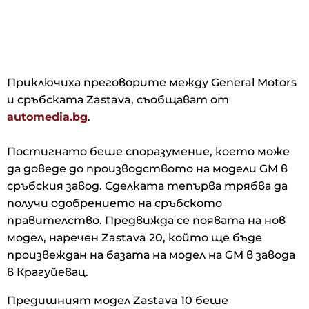
Приключиха преговорите между General Motors
и сръбската Zastava, съобщават от
automedia.bg
.
Постигнато беше споразумение, което може
да доведе до производството на модели GM в
сръбския завод. Сделката тепърва трябва да
получи одобрението на сръбското
правителство. Предвижда се появата на нов
модел, наречен Zastava 20, който ще бъде
произвеждан на базата на модел на GM в завода
в Крагуйевац.
Предишният модел Zastava 10 беше