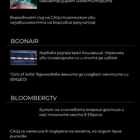
наелектризират инвеститорите
Върховният съд на САЩ тихомълком уби
независимостта на борсовия регулатор
BGONAIR
Кървава разпра край Кошарица: Украинец
уби сънародника си и опита да избяга
"Girls of Sofia" вдъхновява жените да следват мечтите си
(ВИДЕО)
BLOOMBERGTV
Бумът на слънчевата енергия достига и
най-тъмните места в Европа
САЩ се намесиха в подкрепа на йената, но ходът крие
рискове