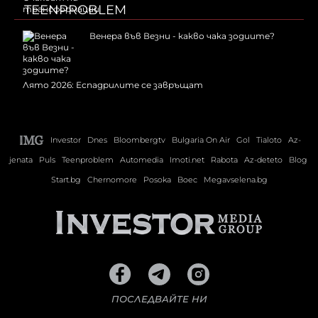
TEENPROBLEM
Венера във Везни - какво чака зодиите?
Лято 2026: Еспадрилите се завръщат
Investor
Dnes
Bloombergtv
Bulgaria On Air
Gol
Tialoto
Az-
jenata
Puls
Teenproblem
Automedia
Imoti.net
Rabota
Az-deteto
Blog
Start.bg
Chernomore
Posoka
Boec
Megavselena.bg
ПОСЛЕДВАЙТЕ НИ