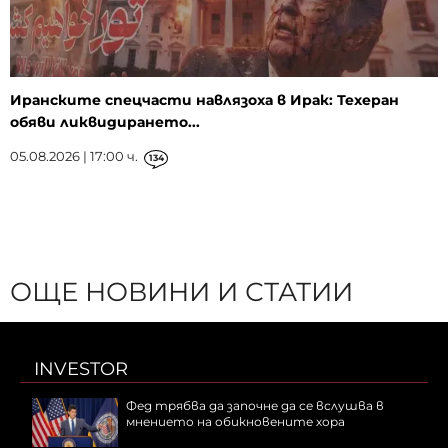
Иранските спецчасти навлязоха в Ирак: Техеран
обяви ликвидирането...
05.08.2026 | 17:00 ч.
134
ОЩЕ НОВИНИ И СТАТИИ
INVESTOR
Фед трябва да започне да се вслушва в
мнението на обикновените хора