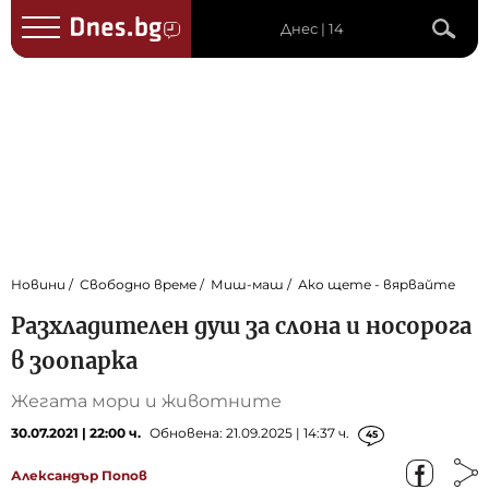
Днес | 14
Новини
Свободно време
Миш-маш
Ако щете - вярвайте
Разхладителен душ за слона и носорога
в зоопарка
Жегата мори и животните
30.07.2021 | 22:00 ч.
Обновена: 21.09.2025 | 14:37 ч.
45
Александър Попов