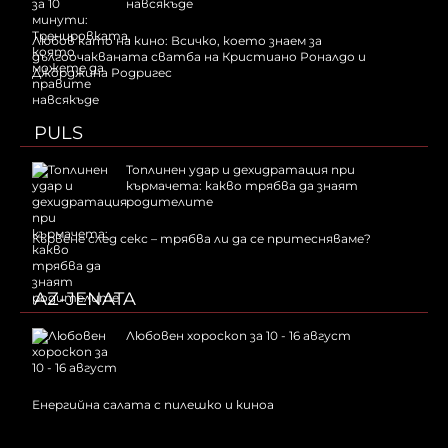
навсякъде
Любов като на кино: Всичко, което знаем за
дългоочакваната сватба на Кристиано Роналдо и
Джорджина Родригес
PULS
Топлинен удар и дехидратация при
кърмачета: какво трябва да знаят
родителите
Кървене след секс – трябва ли да се притесняваме?
AZ-JENATA
Любовен хороскоп за 10 - 16 август
Енергийна салата с пилешко и киноа