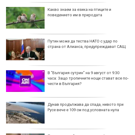
Какво знаем за езика на птиците и
поведението им в природата
Путин може да тества НАТО с удар по
страна от Алианса, предупреждават САЩ
В "България сутрин" на 9 август от 9:30
часа: Защо тропичните нощи стават все по-
чести в България?
Дунав продължава да спада, нивото при
Русе вече е 109 см под условната нула