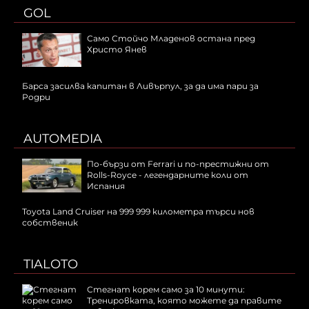
GOL
Само Стойчо Младенов остана пред
Христо Янев
Барса засилва капитан в Ливърпул, за да има пари за
Родри
AUTOMEDIA
По-бързи от Ferrari и по-престижни от
Rolls-Royce - легендарните коли от
Испания
Toyota Land Cruiser на 999 999 километра търси нов
собственик
TIALOTO
Стегнат корем само за 10 минути:
Тренировката, която можете да правите