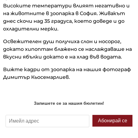
Високите температури влияят негативно и
на животните в зоопарка в София. Живакът
днес скочи над 35 градуса, което доведе и до
охладителни мерки.
Освежителен душ получиха слон и носорог,
докато хипоптам блажено се наслаждаваше на
вкусни ябълки докато е на хлад във водата.
Вижте кадри от зоопарка на нашия фотограф
Димитър Кьосемарлиев.