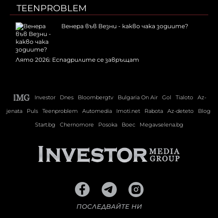
TEENPROBLEM
Венера във Везни - какво чака зодиите?
Лято 2026: Еспадрилите се завръщат
Investor
Dnes
Bloombergtv
Bulgaria On Air
Gol
Tialoto
Az-
jenata
Puls
Teenproblem
Automedia
Imoti.net
Rabota
Az-deteto
Blog
Start.bg
Chernomore
Posoka
Boec
Megavselena.bg
ПОСЛЕДВАЙТЕ НИ