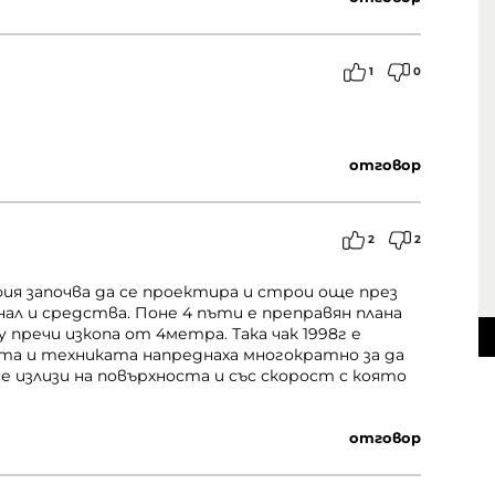
1
0
отговор
2
2
ия започва да се проектира и строи още през
онал и средства. Поне 4 пъти е преправян плана
у пречи изкопа от 4метра. Така чак 1998г е
ата и техниката напреднаха многократно за да
се излизи на повърхноста и със скорост с която
отговор