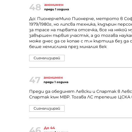
48
анонимен
преди 1 година
До: ПионерчеМило Пионерче, метрото в Соф
1979/1980г, но липсва техника, къдърин перс
за трасе на първата отсечка, все на някой м
завършен първия участък, а до тогава наук
може днес да се копае с т.н къртица без да 
беше немислима през миналия век
Сигнализирай
47
анонимен
преди 1 година
Преди да обединят Левски и Спартак в Левс
Спартак към МВР. Тогава ЛС трепеше ЦСКА 
Сигнализирай
46
До 44