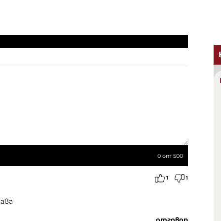
0
от 500
1
1
ава
отговор