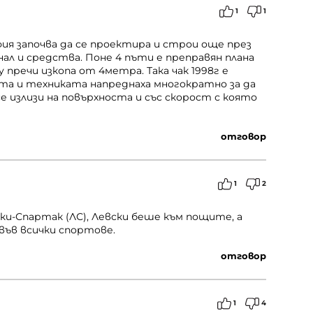
1
1
ия започва да се проектира и строи още през
онал и средства. Поне 4 пъти е преправян плана
у пречи изкопа от 4метра. Така чак 1998г е
ата и техниката напреднаха многократно за да
се излизи на повърхноста и със скорост с която
отговор
1
2
ки-Спартак (ЛС), Левски беше към пощите, а
във всички спортове.
отговор
1
4