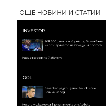
ОЩЕ НОВИНИ И СТАТИИ
INVESTOR
S&P 500 записа нов рекорд в очакване
на отварянето на Ормузкия проток
Кадър на деня за 7 август
GOL
Веласкес разкри защо Левски бие
всички наред
Косич: Можехме да вземем точка от Левски