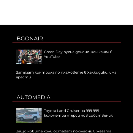
BGONAIR
Green Day пусна денонощен канал в
YouTube
Затягат контрола по плажовете в Халкидики, има
арести
AUTOMEDIA
Toyota Land Cruiser на 999 999
километра търси нов собственик
Защо новите коли остават по-хладни в жегата