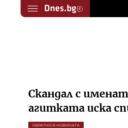
Скандал с имена
агитката иска с
ОБРАТНО В НОВИНАТА