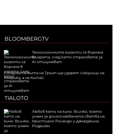
BLOOMBERGTV
Технологичните гиганти се върнаха
в играта, след като страховете за
AI отшумяват
Соларните мита на Тръмп ще ударят съюзници на
Америка, а не Китай
TIALOTO
Любов като на кино: Всичко, което
знаем за дългоочакваната сватба на
Кристиано Роналдо и Джорджина
Родригес