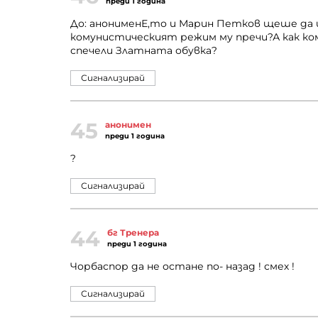
преди 1 година
До: анонименЕ,то и Марин Петков щеше да и
комунистическият режим му пречи?А как ко
спечели Златната обувка?
Сигнализирай
45
анонимен
преди 1 година
?
Сигнализирай
44
бг Тренера
преди 1 година
Чорбаспор да не остане по- назад ! смех !
Сигнализирай