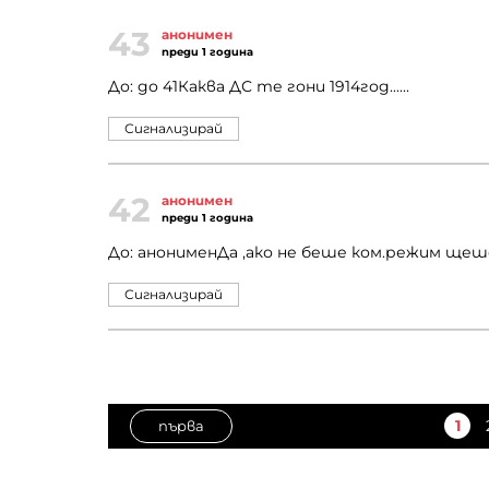
43
анонимен
преди 1 година
До: до 41Каква ДС те гони 1914год......
Сигнализирай
42
анонимен
преди 1 година
До: анонименДа ,ако не беше ком.режим щеше д
Сигнализирай
1
първа