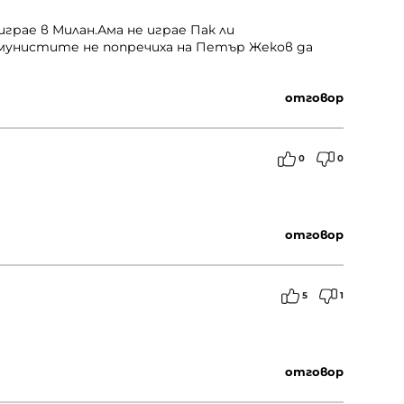
грае в Милан.Ама не играе Пак ли
мунистите не попречиха на Петър Жеков да
отговор
0
0
отговор
5
1
отговор