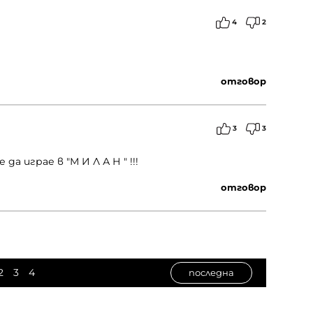
4
2
отговор
3
3
а играе в "М И Л А Н " !!!
отговор
2
3
4
последна