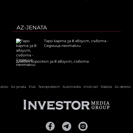
AZ-JENATA
Таро карта за 8 август, събота -
Седмица пентакли
Дневен хороскоп за 8 август, събота
ialoto
Az-jenata
Puls
Teenproblem
Automedia
Imoti.net
Rabota
Az-deteto