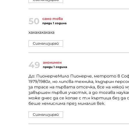
50
само това
преди 1 година
хахахахахаха
Сигнализирай
49
анонимен
преди 1 година
До: ПионерчеМило Пионерче, метрото в Соф
1979/1980г, но липсва техника, къдърин перс
за трасе на първата отсечка, все на някой м
завършен първия участък, а до тогава наук
може днес да се копае с т.н къртица без да 
беше немислима през миналия век.
Сигнализирай