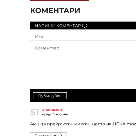
КОМЕНТАРИ
НАПИШИ КОМЕНТАР
Публикувай
51
анонимен
преди 1 година
Ами да прекръстим летището на ЦСКА тог
Сигнализирай