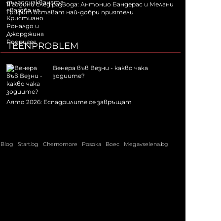
11 години след развода: Антонио Бандерас и Мелани
Грифит остават най-добри приятели
TEENPROBLEM
Венера във Везни - какво чака
зодиите?
Лято 2026: Еспадрилите се завръщат
Blog
Start.bg
Chernomore
Posoka
Boec
Megavselena.bg