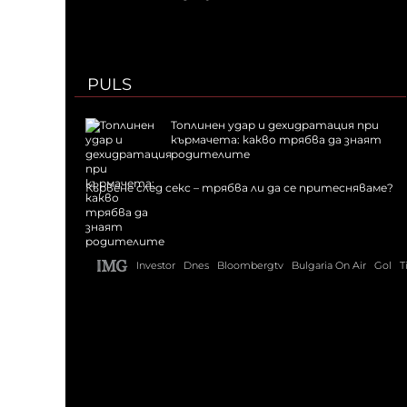
PULS
Топлинен удар и дехидратация при
кърмачета: какво трябва да знаят
родителите
Кървене след секс – трябва ли да се притесняваме?
Investor
Dnes
Bloombergtv
Bulgaria On Air
Gol
T