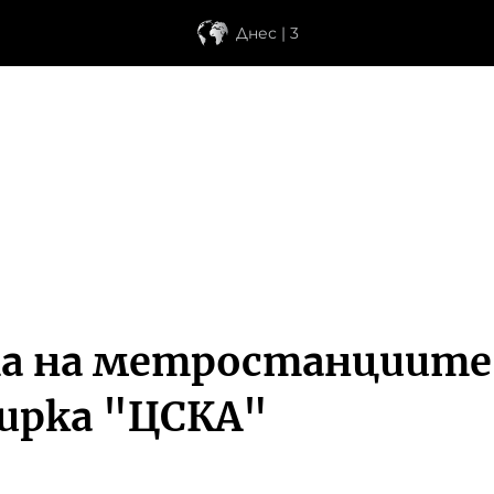
Днес | 3
та на метростанциите
пирка "ЦСКА"