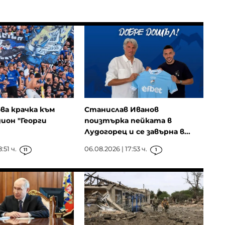
ова крачка към
Станислав Иванов
ион "Георги
поизтърка пейката в
Лудогорец и се завърна в...
:51 ч.
06.08.2026 | 17:53 ч.
11
1