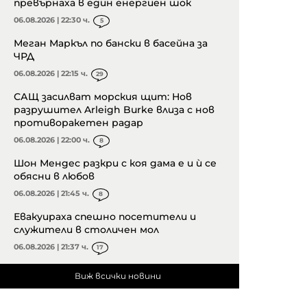
превърнаха в един енергиен шок
06.08.2026 | 22:30 ч.
5
Меган Маркъл по бански в басейна за
ЧРД
06.08.2026 | 22:15 ч.
29
САЩ засилват морския щит: Нов
разрушител Arleigh Burke влиза с нов
противоракетен радар
06.08.2026 | 22:00 ч.
8
Шон Мендес разкри с коя дама е и ѝ се
обясни в любов
06.08.2026 | 21:45 ч.
8
Евакуираха спешно посетители и
служители в столичен мол
06.08.2026 | 21:37 ч.
17
Виж всички новини