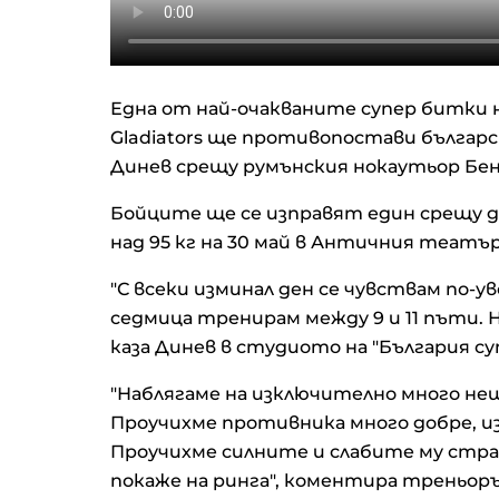
Една от най-очакваните супер битки 
Gladiators ще противопостави българ
Динев срещу румънския нокаутьор Бе
Бойците ще се изправят един срещу д
над 95 кг на 30 май в Античния театър
"С всеки изминал ден се чувствам по-ув
седмица тренирам между 9 и 11 пъти. Н
каза Динев в студиото на "България су
"Наблягаме на изключително много нещ
Проучихме противника много добре, из
Проучихме силните и слабите му стра
покаже на ринга", коментира треньор