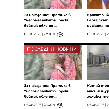
За наказание: Пратиха в
Красота, б
“месомелачката” руски
Блогърката
войник облечен...
руската пр
06.08.2026 | 23:00 ч.
06.08.2026 | 21
101
ПОСЛЕДНИ НОВИНИ
За наказание: Пратиха в
Китай тест
“месомелачката” руски
мисии: щу
войник облечен...
хеликопте
06.08.2026 | 23:00 ч.
06.08.2026 | 2
101