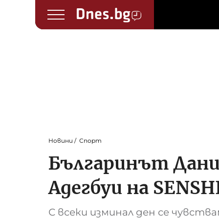
Новини
Спорт
Българинът Дани
Адегбуи на SENSHI
С всеки изминал ден се чувства