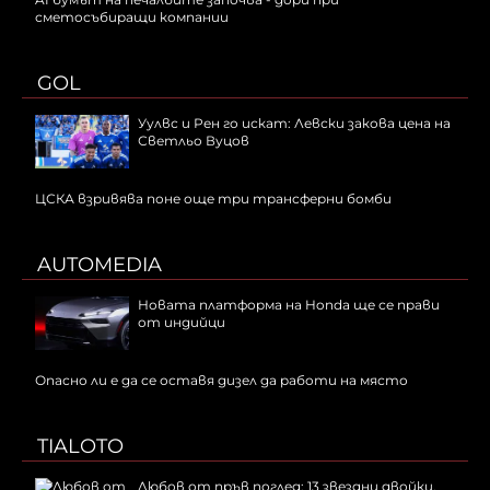
сметосъбиращи компании
GOL
Уулвс и Рен го искат: Левски закова цена на
Светльо Вуцов
ЦСКА взривява поне още три трансферни бомби
AUTOMEDIA
Новата платформа на Honda ще се прави
от индийци
Опасно ли е да се оставя дизел да работи на място
TIALOTO
Любов от пръв поглед: 13 звездни двойки,