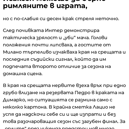
римляните в играта,
но с по-слабия си десен крак стреля неточно.
След почивката Интер демонстрира
тактическа зрялост и „уби“ мача. Голови
положения почти липсваха, а гостите от
Милано търпеливо изчакваха края на срещата и
последния съдийски сигнал, който да им
подпечата второто отличие за сезона на
домашна сцена.
В края на срещата нервите взеха връх при едно
грубо влизане на резервата Педро в краката на
Димарко, но ситуацията се размина само с
няколко картона. В крайна сметка Лацио не
успя да надскочи себе си и ще изпрати и без
това разочароващия сезон със загубен финал. За
„орлите“ през уикенда предстои нов много