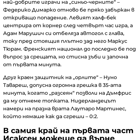
най-добрите играчи на „синьо-черните“ –
Федерико Димарко отново бе пряко забъркан в
откриващо попадение. Левият халф-бек
центрира от корнер след четвърт час игра, а
Адам Марушич си отбеляза автогол с глава,
току пред стоящия плътно зад него Маркус
Тюрам. Френският национал до последно бе под
въпрос за срещата, но стисна зъби и започна
от първата минута.
Друг краен защитник на „орлите“ – Нуно
Тавареш, допусна огромна грешка в 35-ата
минута, когато „разсеян“ позволи на Дъмфрис
да му отнеме топката. Нидерландецът
намери на празна врата Лаутаро Мартинес,
който нямаше как да сгреши – 0:2.
В самия край на първата част
Исаксен можеше да върне