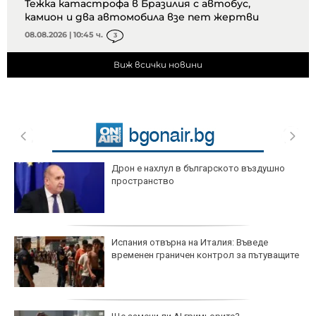
Тежка катастрофа в Бразилия с автобус,
камион и два автомобила взе пет жертви
08.08.2026 | 10:45 ч.
3
Виж всички новини
Локо София се цели в трима, единият е
"закърмен" в Лудогорец
Уулвс и Рен го искат: Левски закова цена
на Светльо Вуцов