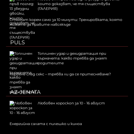
които доказват, че тя съществува
(ГАЛЕРИЯ)
Стегнат корем само за 10 минути: Тренировката, която
можете да правите навсякъде
PULS
Топлинен удар и дехидратация при
кърмачета: какво трябва да знаят
родителите
Кървене след секс – трябва ли да се притесняваме?
AZ-JENATA
Любовен хороскоп за 10 - 16 август
Енергийна салата с пилешко и киноа