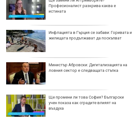
ЦСКА взривява поне още три трансферни
бомби
Веласкес разкри защо Левски бие всички
наред
Барса засилва капитан в Ливърпул, за да
има пари за Родри
6-цифрено обезщетение: Имал ли е
Инфантино любовница в УЕФА?