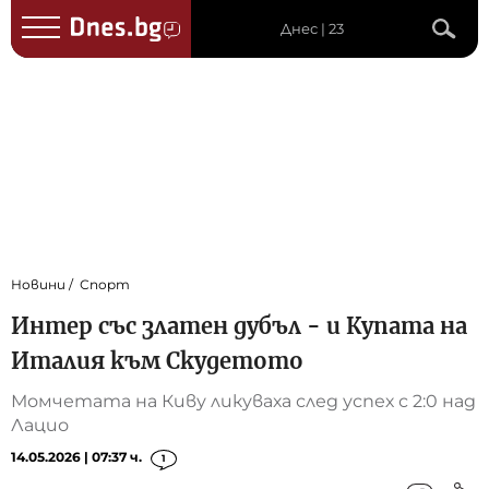
Днес | 23
Новини
Спорт
Интер със златен дубъл - и Купата на
Италия към Скудетото
Момчетата на Киву ликуваха след успех с 2:0 над
Лацио
14.05.2026 | 07:37 ч.
1