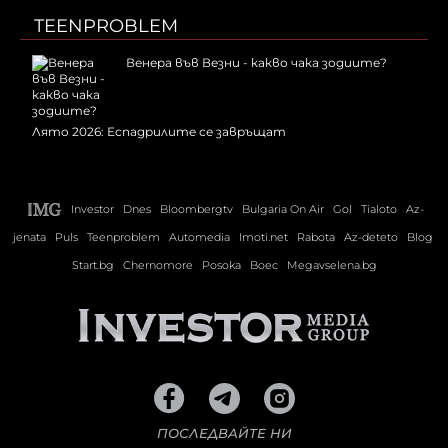
TEENPROBLEM
Венера във Везни - какво чака зодиите?
Лято 2026: Еспадрилите се завръщат
Investor
Dnes
Bloombergtv
Bulgaria On Air
Gol
Tialoto
Az-
jenata
Puls
Teenproblem
Automedia
Imoti.net
Rabota
Az-deteto
Blog
Start.bg
Chernomore
Posoka
Boec
Megavselena.bg
ПОСЛЕДВАЙТЕ НИ