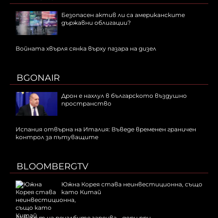
Безопасен актив ли са американските
държавни облигации?
Войната хвърля сянка върху пазара на дизел
BGONAIR
Дрон е нахлул в българското въздушно
пространство
Испания отвърна на Италия: Въведе временен граничен
контрол за пътуващите
BLOOMBERGTV
Южна Корея става неинвестиционна, също
като Китай
AI бумът на печалбите започва - дори при