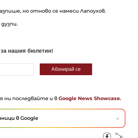
зпише, но отново се намеси Лапоухов.
 дузпи.
ня ни последвайте и в
Google News Showcase.
→
ници в Google