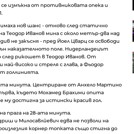
свързани продукти
 се измъкна от противниковата опека и
1.
Lyft отчита рекордни
 имаха нов шанс - отново след статично
резервации, но по-големите
на Теодор Иванов мина с около метър-два над
отстъпки ограничиха печалбата
в не закъсня - пред Йоел Цварц се освободи
вън наказателното поле. Нидерландецът
Ръстът на китайския износ през
р след рикошет в Теодор Иванов. От
юли надмина очакванията,
и най-високо и стреля с глава, а Фьодор
подкрепен от AI бума
от голлинията.
-ата минута. Центриране от Анхело Мартино
 първа, където Мохамед Брахими опита
е му достигна за истински красив гол.
на прага на 28-ата минута.
иш и Милосавлйевич едва не позволи на
произлезлия корнер топката също стигна до