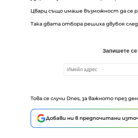
Цварц също имаше възможност да се ра
Така двата отбора решиха двубоя след
Това се случи Dnes, за важното през де
Добави ни в предпочитани източ