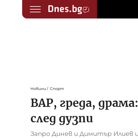
Новини
Спорт
ВАР, греда, драма
след дузпи
Запро Динев и Димитър Илиев 