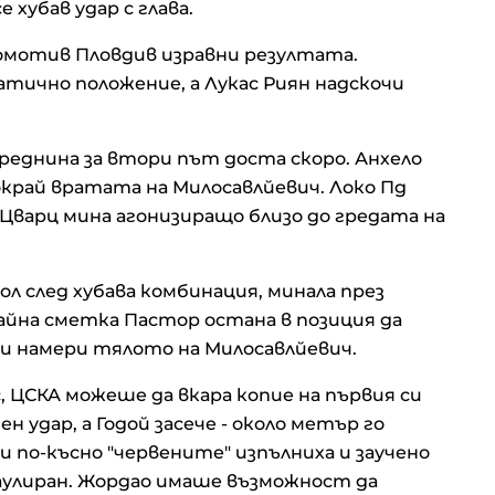
 хубав удар с глава.
омотив Пловдив изравни резултата.
ично положение, а Лукас Риян надскочи
реднина за втори път доста скоро. Анхело
рай вратата на Милосавлйевич. Локо Пд
а Цварц мина агонизиращо близо до гредата на
ол след хубава комбинация, минала през
айна сметка Пастор остана в позиция да
 и намери тялото на Милосавлйевич.
 ЦСКА можеше да вкара копие на първия си
 удар, а Годой засече - около метър го
и по-късно "червените" изпълниха и заучено
аулиран. Жордао имаше възможност да