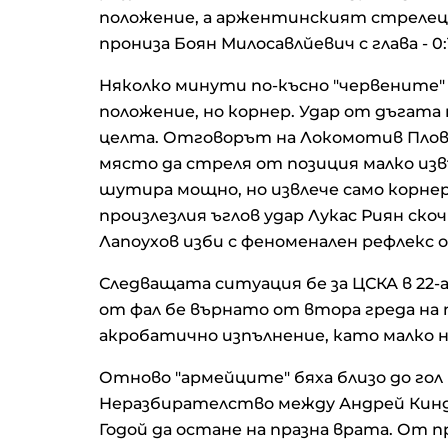
положение, а аржентинският стрелец
прониза Боян Милосавлйевич с глава - 0:
Няколко минути по-късно "червените"
положение, но корнер. Удар от дъгата 
целта. Отговорът на Локомотив Пловди
място да стреля от позиция малко из
шутира мощно, но извлече само корне
произлезлия ъглов удар Лукас Риян скоч
Лапоухов изби с феноменален рефлекс 
Следващата ситуация бе за ЦСКА в 22
от фал бе върнато от втора греда на
акробатично изпълнение, като малко н
Отново "армейците" бяха близо до гол 
Неразбирателство между Андрей Киндр
Годой да остане на празна врата. От 