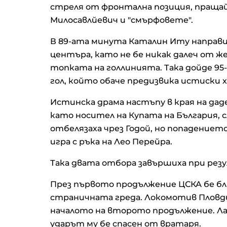
стреля от фронтална позиция, праща
Милосавлйевич и "смърфовете".
В 89-ата минута Каталин Иту направи 
центъра, като не бе никак далеч от ж
топката на голлинията. Така дойде 95
гол, който обаче предизвика истиски х
Истинска драма настъпу в края на да
като носител на Купата на България, с
отбелязаха чрез Годой, но попадениет
игра с ръка на Лео Перейра.
Така двата отбора завършиха при резу
През първото продължение ЦСКА бе близ
страничната греда. Локомотив Пловдив
началото на второто продължение. Лам
ударът му бе спасен от вратаря.