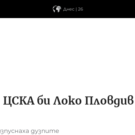
Днес | 26
: ЦСКА би Локо Пловдив
изпуснаха дузпите