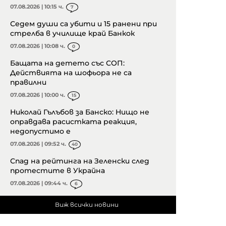
07.08.2026 | 10:15 ч.
7
Седем души са убити и 15 ранени при
стрелба в училище край Банкок
07.08.2026 | 10:08 ч.
0
Бащата на детето със СОП:
Действията на шофьора не са
правилни
07.08.2026 | 10:00 ч.
15
Николай Гълъбов за Банско: Нищо не
оправдава расистката реакция,
недопустимо е
07.08.2026 | 09:52 ч.
40
Спад на рейтинга на Зеленски след
протестите в Украйна
07.08.2026 | 09:44 ч.
6
Виж всички новини