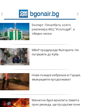
Експерт: Печалбата, която
реализира АЕЦ "Козлодуй", е
обидно ниска
МВнР предупреди българите: Не
пътувайте до Куба
Нови пожари избухнаха в Гърция,
евакуациите продължават
Магнитна буря връхлита Земята
през уикенда, ще продължи поне