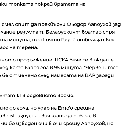
йки топката покрай вратата на
смел опит да прехвърли Фьодор Лапоухов зад
елание резултат. Беларуският вратар спря
-та минута, при която Годой отбеляза своя
аос на терена.
деното продължение. ЦСКА вече се виждаше
лед като вкара гол в 95 минута. "Червените"
о бе отменено след намесата на ВАР заради
лтат 1:1 в редовното време.
о до гола, но удар на Ето'о срещна
 пък изпусна своя шанс да поведе в
и бе изведен очи в очи срещу Лапоухов, но