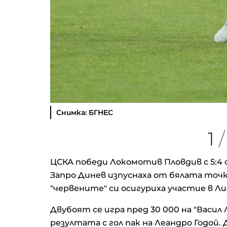
Снимка: БГНЕС
1
/
ЦСКА победи Локомотив Пловдив с 5:4 
Запро Динев изпуснаха от бялата точка
"червените" си осигуриха участие в Ли
Двубоят се игра пред 30 000 на "Васил 
резултата с гол пак на Леандро Годо