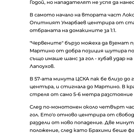
Годой, но нападателят не успя да нанесе
В самото начало на втората част Лок
Опитният Умарбаев центрира от стат
отбраната на домакините за 1:1.
"Червените" бързо можеха да вземат п
Мартино от добра позиция шутира пок
също имаше шанс за гол - хубав удар н
Лапоухов.
В 57-ата минута ЦСКА пак бе близо до г
центъра, и стигнала до Мартино. В кр
стреля от само 5-6 метра разстояние
След по-монотонен около четвърт час,
гол. Ето'о отново центрира от свободен
раздели от ново попадение. Две минут
положение, след като Брахими беше ф