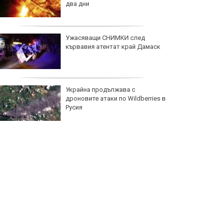
два дни
Ужасяващи СНИМКИ след
кървавия атентат край Дамаск
Украйна продължава с
дроновите атаки по Wildberries в
Русия